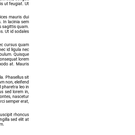
is ut feugiat. Ut
rices mauris dui
. In lacinia sem
s sagittis quam.
s. Ut id sodales
 nec cursus quam
ec id ligula nec
tibulum. Quisque
 consequat lorem
mmodo at. Mauris
a. Phasellus sit
iam non, eleifend
 pharetra leo in
us sed lorem in,
montes, nascetur
orci semper erat,
suscipit rhoncus
gilla sed elit at
um.