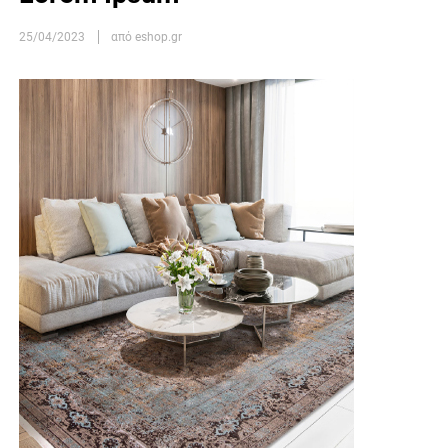
25/04/2023
από eshop.gr