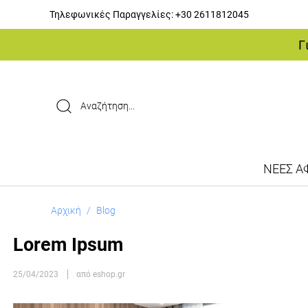
Τηλεφωνικές Παραγγελίες:
+30 2611812045
Γ
ΝΕΕΣ ΑΦ
Αρχική
/
Blog
Lorem Ipsum
25/04/2023
από eshop.gr