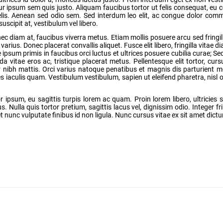
citur ipsum sem quis justo. Aliquam faucibus tortor ut felis consequat, eu
d felis. Aenean sed odio sem. Sed interdum leo elit, ac congue dolor co
scipit at, vestibulum vel libero.
c diam at, faucibus viverra metus. Etiam mollis posuere arcu sed fringill
rius. Donec placerat convallis aliquet. Fusce elit libero, fringilla vitae d
psum primis in faucibus orci luctus et ultrices posuere cubilia curae; Sed
 vitae eros ac, tristique placerat metus. Pellentesque elit tortor, curs
tur nibh mattis. Orci varius natoque penatibus et magnis dis parturient 
ces iaculis quam. Vestibulum vestibulum, sapien ut eleifend pharetra, nisl 
ipsum, eu sagittis turpis lorem ac quam. Proin lorem libero, ultricies 
Nulla quis tortor pretium, sagittis lacus vel, dignissim odio. Integer frin
et nunc vulputate finibus id non ligula. Nunc cursus vitae ex sit amet dict