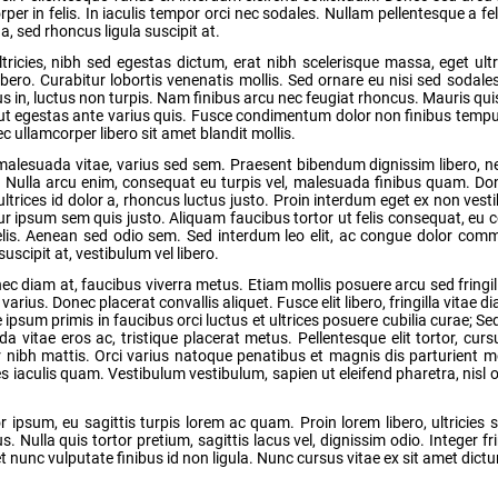
rper in felis. In iaculis tempor orci nec sodales. Nullam pellentesque a fel
 sed rhoncus ligula suscipit at.
ricies, nibh sed egestas dictum, erat nibh scelerisque massa, eget ult
bero. Curabitur lobortis venenatis mollis. Sed ornare eu nisi sed sodales
s in, luctus non turpis. Nam finibus arcu nec feugiat rhoncus. Mauris qui
s, ut egestas ante varius quis. Fusce condimentum dolor non finibus tempu
 ullamcorper libero sit amet blandit mollis.
 malesuada vitae, varius sed sem. Praesent bibendum dignissim libero,
ia. Nulla arcu enim, consequat eu turpis vel, malesuada finibus quam. Don
ltrices id dolor a, rhoncus luctus justo. Proin interdum eget ex non ves
citur ipsum sem quis justo. Aliquam faucibus tortor ut felis consequat, eu
d felis. Aenean sed odio sem. Sed interdum leo elit, ac congue dolor co
scipit at, vestibulum vel libero.
c diam at, faucibus viverra metus. Etiam mollis posuere arcu sed fringill
rius. Donec placerat convallis aliquet. Fusce elit libero, fringilla vitae d
psum primis in faucibus orci luctus et ultrices posuere cubilia curae; Sed
 vitae eros ac, tristique placerat metus. Pellentesque elit tortor, curs
tur nibh mattis. Orci varius natoque penatibus et magnis dis parturient 
ces iaculis quam. Vestibulum vestibulum, sapien ut eleifend pharetra, nisl 
ipsum, eu sagittis turpis lorem ac quam. Proin lorem libero, ultricies 
Nulla quis tortor pretium, sagittis lacus vel, dignissim odio. Integer frin
et nunc vulputate finibus id non ligula. Nunc cursus vitae ex sit amet dict