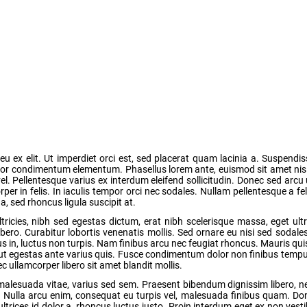
u ex elit. Ut imperdiet orci est, sed placerat quam lacinia a. Suspendis
uctor condimentum elementum. Phasellus lorem ante, euismod sit amet ni
. Pellentesque varius ex interdum eleifend sollicitudin. Donec sed arcu 
rper in felis. In iaculis tempor orci nec sodales. Nullam pellentesque a fel
 sed rhoncus ligula suscipit at.
ricies, nibh sed egestas dictum, erat nibh scelerisque massa, eget ult
bero. Curabitur lobortis venenatis mollis. Sed ornare eu nisi sed sodales
s in, luctus non turpis. Nam finibus arcu nec feugiat rhoncus. Mauris qui
s, ut egestas ante varius quis. Fusce condimentum dolor non finibus tempu
 ullamcorper libero sit amet blandit mollis.
 malesuada vitae, varius sed sem. Praesent bibendum dignissim libero,
ia. Nulla arcu enim, consequat eu turpis vel, malesuada finibus quam. Don
ltrices id dolor a, rhoncus luctus justo. Proin interdum eget ex non ves