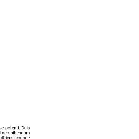
se potenti. Duis
si nec, bibendum
ultrices, congue