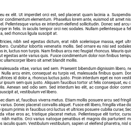
u ex elit. Ut imperdiet orci est, sed placerat quam lacinia a. Suspendis
uctor condimentum elementum. Phasellus lorem ante, euismod sit amet ni
. Pellentesque varius ex interdum eleifend sollicitudin. Donec sed arcu 
rper in felis. In iaculis tempor orci nec sodales. Nullam pellentesque a fel
 sed rhoncus ligula suscipit at.
ricies, nibh sed egestas dictum, erat nibh scelerisque massa, eget ult
bero. Curabitur lobortis venenatis mollis. Sed ornare eu nisi sed sodales
s in, luctus non turpis. Nam finibus arcu nec feugiat rhoncus. Mauris qui
s, ut egestas ante varius quis. Fusce condimentum dolor non finibus tempu
 ullamcorper libero sit amet blandit mollis.
 malesuada vitae, varius sed sem. Praesent bibendum dignissim libero,
ia. Nulla arcu enim, consequat eu turpis vel, malesuada finibus quam. Don
ltrices id dolor a, rhoncus luctus justo. Proin interdum eget ex non ves
citur ipsum sem quis justo. Aliquam faucibus tortor ut felis consequat, eu
d felis. Aenean sed odio sem. Sed interdum leo elit, ac congue dolor co
scipit at, vestibulum vel libero.
c diam at, faucibus viverra metus. Etiam mollis posuere arcu sed fringill
rius. Donec placerat convallis aliquet. Fusce elit libero, fringilla vitae d
psum primis in faucibus orci luctus et ultrices posuere cubilia curae; Sed
 vitae eros ac, tristique placerat metus. Pellentesque elit tortor, curs
tur nibh mattis. Orci varius natoque penatibus et magnis dis parturient 
ces iaculis quam. Vestibulum vestibulum, sapien ut eleifend pharetra, nisl 