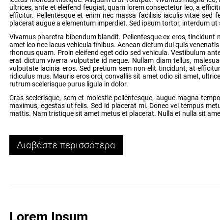
ultrices, ante et eleifend feugiat, quam lorem consectetur leo, a effi
efficitur. Pellentesque et enim nec massa facilisis iaculis vitae se
placerat augue a elementum imperdiet. Sed ipsum tortor, interdum ut su
Vivamus pharetra bibendum blandit. Pellentesque ex eros, tincidunt ne
amet leo nec lacus vehicula finibus. Aenean dictum dui quis venenatis va
rhoncus quam. Proin eleifend eget odio sed vehicula. Vestibulum ante i
erat dictum viverra vulputate id neque. Nullam diam tellus, malesuada
vulputate lacinia eros. Sed pretium sem non elit tincidunt, at effici
ridiculus mus. Mauris eros orci, convallis sit amet odio sit amet, ultri
rutrum scelerisque purus ligula in dolor.
Cras scelerisque, sem et molestie pellentesque, augue magna tempor 
maximus, egestas ut felis. Sed id placerat mi. Donec vel tempus metus. 
mattis. Nam tristique sit amet metus et placerat. Nulla et nulla sit am
Διαβάστε περισσότερα
Lorem Ipsum