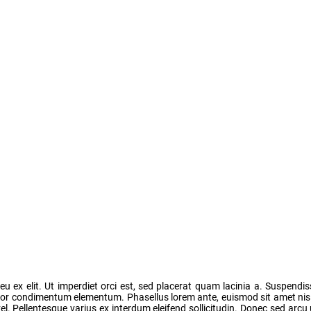
u ex elit. Ut imperdiet orci est, sed placerat quam lacinia a. Suspendis
uctor condimentum elementum. Phasellus lorem ante, euismod sit amet ni
. Pellentesque varius ex interdum eleifend sollicitudin. Donec sed arcu 