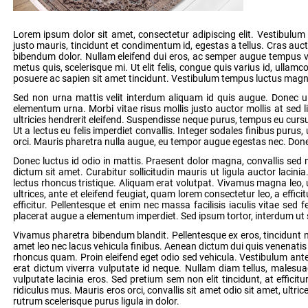
Lorem ipsum dolor sit amet, consectetur adipiscing elit. Vestibulum e
justo mauris, tincidunt et condimentum id, egestas a tellus. Cras a
bibendum dolor. Nullam eleifend dui eros, ac semper augue tempus vel
metus quis, scelerisque mi. Ut elit felis, congue quis varius id, ullamco
posuere ac sapien sit amet tincidunt. Vestibulum tempus luctus magna,
Sed non urna mattis velit interdum aliquam id quis augue. Donec ult
elementum urna. Morbi vitae risus mollis justo auctor mollis at sed li
ultricies hendrerit eleifend. Suspendisse neque purus, tempus eu cursu
Ut a lectus eu felis imperdiet convallis. Integer sodales finibus puru
orci. Mauris pharetra nulla augue, eu tempor augue egestas nec. Donec
Donec luctus id odio in mattis. Praesent dolor magna, convallis sed
dictum sit amet. Curabitur sollicitudin mauris ut ligula auctor lacin
lectus rhoncus tristique. Aliquam erat volutpat. Vivamus magna leo, u
ultrices, ante et eleifend feugiat, quam lorem consectetur leo, a effi
efficitur. Pellentesque et enim nec massa facilisis iaculis vitae se
placerat augue a elementum imperdiet. Sed ipsum tortor, interdum ut su
Vivamus pharetra bibendum blandit. Pellentesque ex eros, tincidunt ne
amet leo nec lacus vehicula finibus. Aenean dictum dui quis venenatis va
rhoncus quam. Proin eleifend eget odio sed vehicula. Vestibulum ante i
erat dictum viverra vulputate id neque. Nullam diam tellus, malesuada
vulputate lacinia eros. Sed pretium sem non elit tincidunt, at effici
ridiculus mus. Mauris eros orci, convallis sit amet odio sit amet, ultri
rutrum scelerisque purus ligula in dolor.