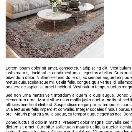
Lorem ipsum dolor sit amet, consectetur adipiscing elit. Vestibulum e
justo mauris, tincidunt et condimentum id, egestas a tellus. Cras a
bibendum dolor. Nullam eleifend dui eros, ac semper augue tempus vel
metus quis, scelerisque mi. Ut elit felis, congue quis varius id, ullamco
posuere ac sapien sit amet tincidunt. Vestibulum tempus luctus magna,
Sed non urna mattis velit interdum aliquam id quis augue. Donec ult
elementum urna. Morbi vitae risus mollis justo auctor mollis at sed li
ultricies hendrerit eleifend. Suspendisse neque purus, tempus eu cursu
Ut a lectus eu felis imperdiet convallis. Integer sodales finibus puru
orci. Mauris pharetra nulla augue, eu tempor augue egestas nec. Donec
Donec luctus id odio in mattis. Praesent dolor magna, convallis sed
dictum sit amet. Curabitur sollicitudin mauris ut ligula auctor lacin
lectus rhoncus tristique. Aliquam erat volutpat. Vivamus magna leo, u