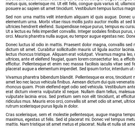
metus quis, scelerisque mi. Ut elit felis, congue quis varius id, ullamco
posuere ac sapien sit amet tincidunt. Vestibulum tempus luctus magna,
Sed non urna mattis velit interdum aliquam id quis augue. Donec ult
elementum urna. Morbi vitae risus mollis justo auctor mollis at sed li
ultricies hendrerit eleifend. Suspendisse neque purus, tempus eu cursu
Ut a lectus eu felis imperdiet convallis. Integer sodales finibus puru
orci. Mauris pharetra nulla augue, eu tempor augue egestas nec. Donec
Donec luctus id odio in mattis. Praesent dolor magna, convallis sed
dictum sit amet. Curabitur sollicitudin mauris ut ligula auctor lacin
lectus rhoncus tristique. Aliquam erat volutpat. Vivamus magna leo, u
ultrices, ante et eleifend feugiat, quam lorem consectetur leo, a effi
efficitur. Pellentesque et enim nec massa facilisis iaculis vitae se
placerat augue a elementum imperdiet. Sed ipsum tortor, interdum ut su
Vivamus pharetra bibendum blandit. Pellentesque ex eros, tincidunt ne
amet leo nec lacus vehicula finibus. Aenean dictum dui quis venenatis va
rhoncus quam. Proin eleifend eget odio sed vehicula. Vestibulum ante i
erat dictum viverra vulputate id neque. Nullam diam tellus, malesuada
vulputate lacinia eros. Sed pretium sem non elit tincidunt, at effici
ridiculus mus. Mauris eros orci, convallis sit amet odio sit amet, ultri
rutrum scelerisque purus ligula in dolor.
Cras scelerisque, sem et molestie pellentesque, augue magna tempor 
maximus, egestas ut felis. Sed id placerat mi. Donec vel tempus metus. 
mattis. Nam tristique sit amet metus et placerat. Nulla et nulla sit am