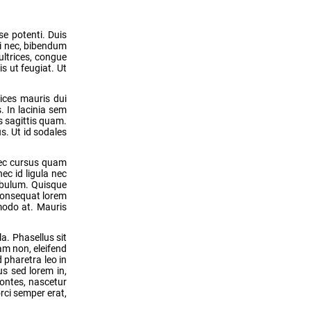
se potenti. Duis
si nec, bibendum
ultrices, congue
is ut feugiat. Ut
rices mauris dui
. In lacinia sem
s sagittis quam.
s. Ut id sodales
 nec cursus quam
ec id ligula nec
tibulum. Quisque
 consequat lorem
mmodo at. Mauris
a. Phasellus sit
iam non, eleifend
 pharetra leo in
us sed lorem in,
montes, nascetur
orci semper erat,