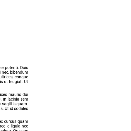
se potenti. Duis
si nec, bibendum
ultrices, congue
is ut feugiat. Ut
rices mauris dui
. In lacinia sem
s sagittis quam.
s. Ut id sodales
 nec cursus quam
ec id ligula nec
tibulum. Quisque