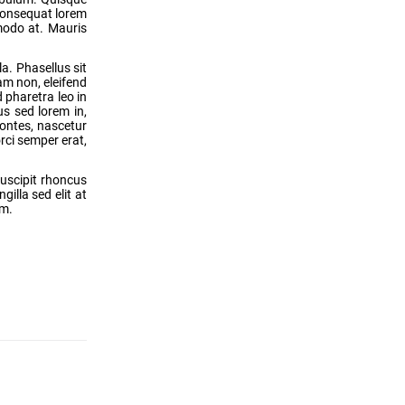
 consequat lorem
mmodo at. Mauris
a. Phasellus sit
iam non, eleifend
 pharetra leo in
us sed lorem in,
montes, nascetur
orci semper erat,
suscipit rhoncus
gilla sed elit at
um.