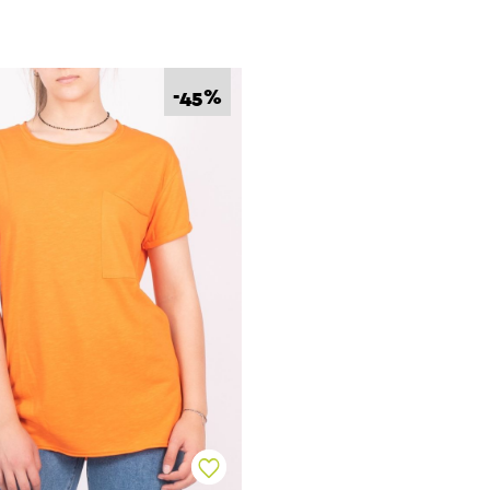
%
-45