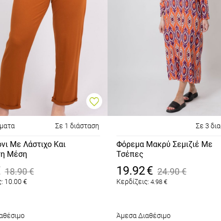
ώματα
Σε 1 διάσταση
Σε 3 δι
νι Με Λάστιχο Και
Φόρεμα Μακρύ Σεμιζιέ Με
τη Μέση
Τσέπες
αλί
Πορτοκαλί
€
19.92
€
18.90
€
24.90
€
:
10.00
€
Κερδίζεις:
4.98
€
αθέσιμο
Άμεσα Διαθέσιμο