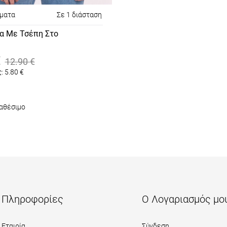
ώματα
Σε 1 διάσταση
α Με Τσέπη Στο
αλί
€
12.90
€
:
5.80
€
αθέσιμο
Πληροφορίες
Ο Λογαριασμός μο
Εταιρία
Σύνδεση