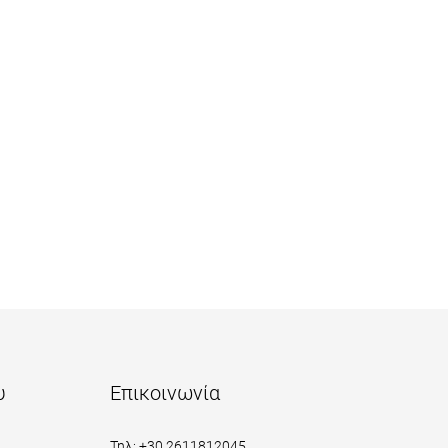
υ
Επικοινωνία
Τηλ: +30 2611812045