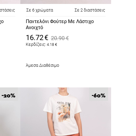
αστάσεις
Σε 6 χρώματα
Σε 2 διαστάσεις
χο
Παντελόνι Φούτερ Με Λάστιχο
Ανοιχτό
Πορτοκαλί
16.72
€
20.90
€
Κερδίζεις:
4.18
€
Άμεσα Διαθέσιμο
%
%
-20
-60