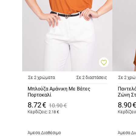
Σε 2 χρώματα
Σε 2 διαστάσεις
Σε 2 χρ
Μπλούζα Αμάνικη Με Βάτες
Παντελό
Πορτοκαλί
Ζώνη Σ
Πορτοκ
8.72
€
8.90
10.90
€
Κερδίζεις:
Κερδίζεις
2.18
€
Άμεσα Διαθέσιμο
Άμεσα Δι