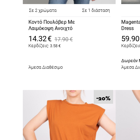
Σε 2 χρώματα
Σε 1 διάσταση
Κοντό Πουλόβερ Με
Magenta
Λαιμόκοψη Ανοιχτό
Dress
Πορτοκαλί
14.32
€
59.90
17.90
€
Κερδίζεις:
Κερδίζεις
3.58
€
Δωρεάν 
Άμεσα Διαθέσιμο
Άμεσα Δι
%
-20