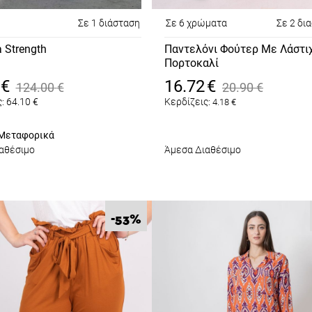
Σε 1 διάσταση
Σε 6 χρώματα
Σε 2 δι
 Strength
Παντελόνι Φούτερ Με Λάστι
Πορτοκαλί
€
16.72
€
124.00
€
20.90
€
:
64.10
€
Κερδίζεις:
4.18
€
Μεταφορικά
αθέσιμο
Άμεσα Διαθέσιμο
%
-53