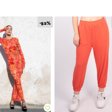
%
-52