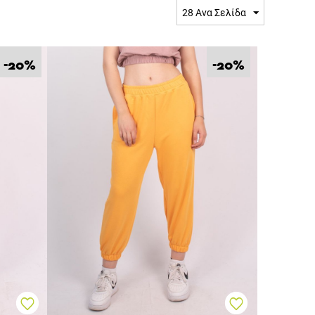
28 Ανα Σελίδα
%
%
-20
-20