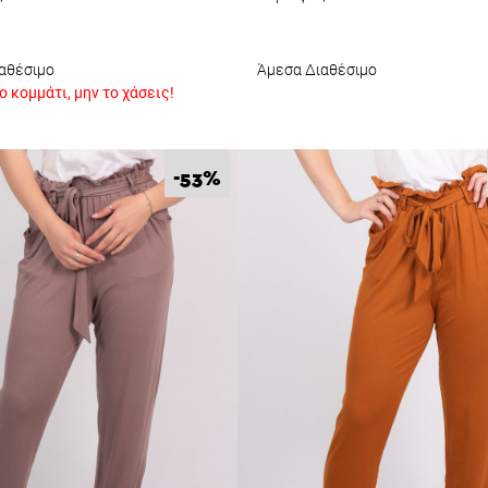
αθέσιμο
Άμεσα Διαθέσιμο
 κομμάτι, μην το χάσεις!
%
-53