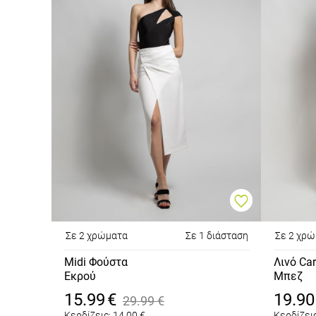
Σε 2 χρώματα
Σε 1 διάσταση
Σε 2 χρ
Midi Φούστα
Λινό Ca
Εκρού
Μπεζ
15.99
€
19.90
29.99
€
Κερδίζεις:
14.00
€
Κερδίζεις