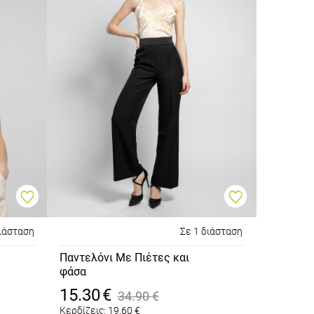
διάσταση
Σε 1 διάσταση
Παντελόνι Με Πιέτες και
φάσα
Μαύρο
15.30
€
34.90
€
Κερδίζεις:
19.60
€