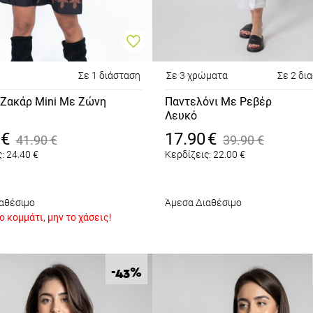
Σε 1 διάσταση
Σε 3 χρώματα
Σε 2 δι
Ζακάρ Mini Με Ζώνη
Παντελόνι Με Ρεβέρ
Λευκό
€
17.90
€
41.90
€
39.90
€
:
24.40
€
Κερδίζεις:
22.00
€
αθέσιμο
Άμεσα Διαθέσιμο
 κομμάτι, μην το χάσεις!
%
-43