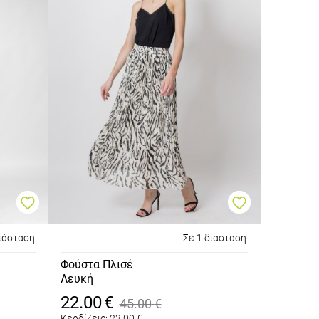
διάσταση
Σε 1 διάσταση
Φούστα Πλισέ
Λευκή
22.00
€
45.00
€
Κερδίζεις:
23.00
€