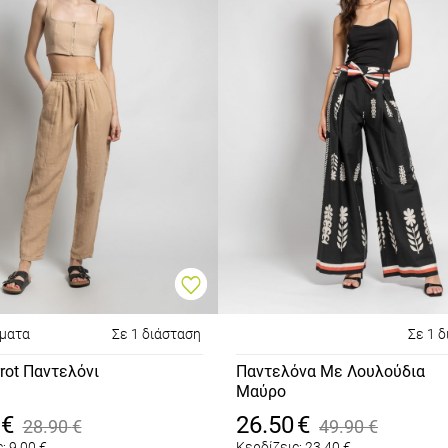
ώματα
Σε 1 διάσταση
Σε 1 
rrot Παντελόνι
Παντελόνα Με Λουλούδια
Μαύρο
€
26.50
€
28.90
€
49.90
€
:
9.00
€
Κερδίζεις:
23.40
€