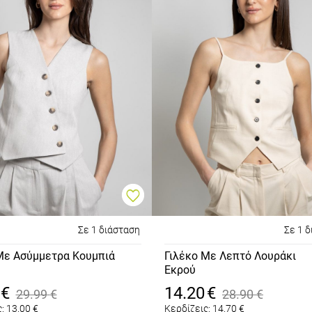
Σε 1 διάσταση
Σε 1 
Με Ασύμμετρα Κουμπιά
Γιλέκο Με Λεπτό Λουράκι
Εκρού
€
14.20
€
29.99
€
28.90
€
:
13.00
€
Κερδίζεις:
14.70
€