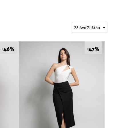
28 Ανα Σελίδα
%
%
-46
-47