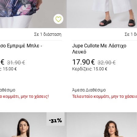
Σε 1 διάσταση
Σε 1 
σο Εμπριμέ Μπλε -
Jupe Cullote Με Λάστιχο
Λευκό
€
17.90
€
31.90
€
32.90
€
:
15.00
€
Κερδίζεις:
15.00
€
αθέσιμο
Άμεσα Διαθέσιμο
 κομμάτι, μην το χάσεις!
Τελευταίο κομμάτι, μην το χάσει
%
-31