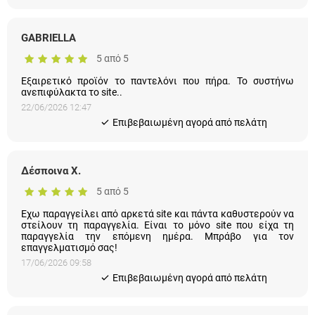
GABRIELLA
5 από 5
Εξαιρετικό προϊόν το παντελόνι που πήρα. Το συστήνω
ανεπιφύλακτα το site..
22/06/2026 12:47
Eπιβεβαιωμένη αγορά από πελάτη
Δέσποινα Χ.
5 από 5
Εχω παραγγείλει από αρκετά site και πάντα καθυστερούν να
στείλουν τη παραγγελία. Είναι το μόνο site που είχα τη
παραγγελία την επόμενη ημέρα. Μπράβο για τον
επαγγελματισμό σας!
17/06/2026 09:58
Eπιβεβαιωμένη αγορά από πελάτη
Άννα Μπαντούνα
5 από 5