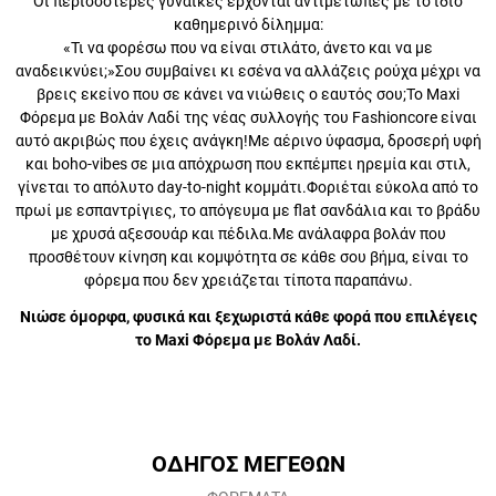
Οι περισσότερες γυναίκες έρχονται αντιμέτωπες με το ίδιο
καθημερινό δίλημμα:
«Τι να φορέσω που να είναι στιλάτο, άνετο και να με αναδεικνύει;»Σου
συμβαίνει κι εσένα να αλλάζεις ρούχα μέχρι να βρεις εκείνο που σε
κάνει να νιώθεις ο εαυτός σου;Το Maxi Φόρεμα με Βολάν Λαδί της
νέας συλλογής του Fashioncore είναι αυτό ακριβώς που έχεις ανάγκη!
Με αέρινο ύφασμα, δροσερή υφή και boho-vibes σε μια απόχρωση
που εκπέμπει ηρεμία και στιλ, γίνεται το απόλυτο day-to-night
κομμάτι.Φοριέται εύκολα από το πρωί με εσπαντρίγιες, το απόγευμα
με flat σανδάλια και το βράδυ με χρυσά αξεσουάρ και πέδιλα.Με
ανάλαφρα βολάν που προσθέτουν κίνηση και κομψότητα σε κάθε
σου βήμα, είναι το φόρεμα που δεν χρειάζεται τίποτα παραπάνω.
Νιώσε όμορφα, φυσικά και ξεχωριστά κάθε φορά που
επιλέγεις το Maxi Φόρεμα με Βολάν Λαδί.
ΟΔΗΓΟΣ ΜΕΓΕΘΩΝ
ΦΟΡΕΜΑΤΑ