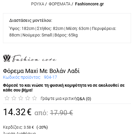
ΡΟΥΧΑ
/
ΦΟΡΕΜΑΤΑ
/
Fashioncore.gr
Διαστάσεις μοντέλου:
Ύψος: 182cm | Στήθος: 82cm | Μέση: 63cm | Περιφέρεια:
88cm | Νούμερο: Small | Βάρος: 65kg
Φόρεμα Maxi Με Βολάν Λαδί
Κωδικός προϊόντος:
904-17
Φόρεσέ το και νιώσε τη φυσική κομψότητα να σε ακολουθεί
σε κάθε σου βήμα!
Γράψτε μια κριτική
Q&A (0)
14.32
€
από:
17.90
€
Κερδίζεις:
(
%)
3.58
€
-20
Άμεσα Διαθέσιμο