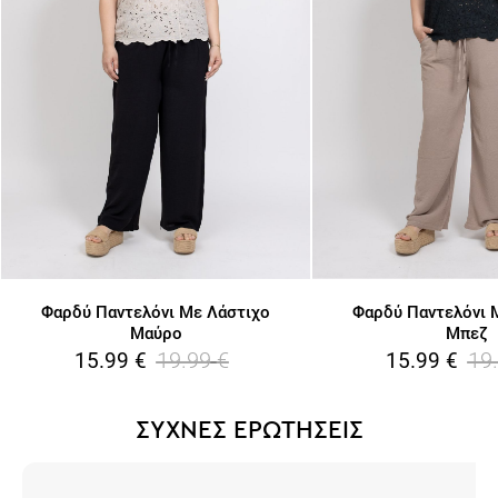
Φαρδύ Παντελόνι Με Λάστιχο
Φαρδύ Παντελόνι 
Μαύρο
Μπεζ
19.99
€
19
15.99
€
15.99
€
ΣΥΧΝΕΣ ΕΡΩΤΗΣΕΙΣ
Πώς μπορώ να επιστρέψω ένα προϊόν;