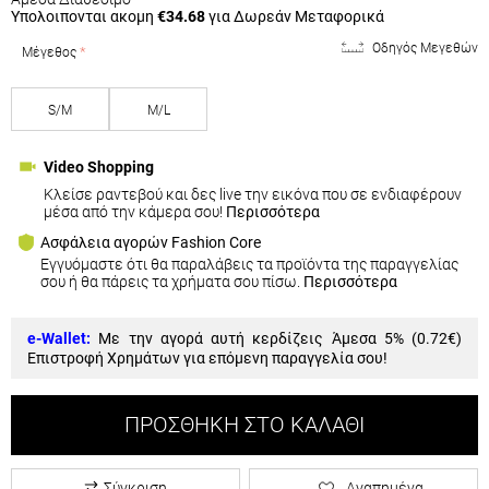
Υπολοιπονται ακομη
€34.68
για Δωρεάν Μεταφορικά
Οδηγός Μεγεθών
Μέγεθος
S/M
M/L
Video Shopping
Κλείσε ραντεβού και δες live την εικόνα που σε ενδιαφέρουν
μέσα από την κάμερα σου!
Περισσότερα
Ασφάλεια αγορών Fashion Core
Εγγυόμαστε ότι θα παραλάβεις τα προϊόντα της παραγγελίας
σου ή θα πάρεις τα χρήματα σου πίσω.
Περισσότερα
e-Wallet:
Με την αγορά αυτή κερδίζεις Άμεσα 5% (
0.72€
)
Επιστροφή Χρημάτων για επόμενη παραγγελία σου!
ΠΡΟΣΘΉΚΗ ΣΤΟ ΚΑΛΆΘΙ
Σύγκριση
Αγαπημένα