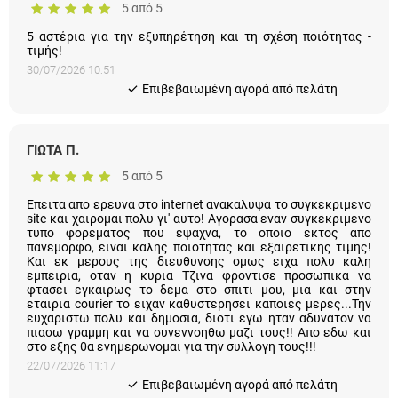
5 αστέρια για την εξυπηρέτηση και τη σχέση ποιότητας - τιμής!
30/07/2026 10:51
Eπιβεβαιωμένη αγορά από πελάτη
ΓΙΩΤΑ Π.
5 από 5
Επειτα απο ερευνα στο internet ανακαλυψα το συγκεκριμενο
site και χαιρομαι πολυ γι' αυτο! Αγορασα εναν συγκεκριμενο
τυπο φορεματος που εψαχνα, το οποιο εκτος απο πανεμορφο,
ειναι καλης ποιοτητας και εξαιρετικης τιμης! Και εκ μερους της
διευθυνσης ομως ειχα πολυ καλη εμπειρια, οταν η κυρια Τζινα
φροντισε προσωπικα να φτασει εγκαιρως το δεμα στο σπιτι
μου, μια και στην εταιρια courier το ειχαν καθυστερησει καποιες
μερες...Την ευχαριστω πολυ και δημοσια, διοτι εγω ηταν
αδυνατον να πιασω γραμμη και να συνεννοηθω μαζι τους!!
Απο εδω και στο εξης θα ενημερωνομαι για την συλλογη τους!!!
22/07/2026 11:17
Eπιβεβαιωμένη αγορά από πελάτη