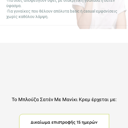
·Για όσες αποφεύγουν υφές με διακριτική γυαλάδα ή σατέν
ύφασμα.
·Για γυναίκες που θέλουν απόλυτα basic ή casual εμφανίσεις
χωρίς καθόλου λάμψη.
Το
Μπλούζα Σατέν Με Μανίκι Κρεμ
έρχεται με:
Δικαίωμα επιστροφής 15 ημερών