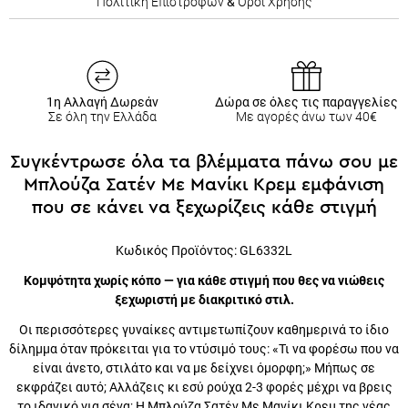
Πολιτική Επιστροφών
&
Όροι Χρήσης
1η Αλλαγή Δωρεάν
Δώρα σε όλες τις παραγγελίες
Σε όλη την Ελλάδα
Με αγορές άνω των 40€
Συγκέντρωσε όλα τα βλέμματα πάνω σου με
Μπλούζα Σατέν Με Μανίκι Κρεμ εμφάνιση
που σε κάνει να ξεχωρίζεις κάθε στιγμή
Κωδικός Προϊόντος:
GL6332L
Κομψότητα χωρίς κόπο — για κάθε στιγμή που θες να νιώθεις
ξεχωριστή με διακριτικό στιλ.
Οι περισσότερες γυναίκες αντιμετωπίζουν καθημερινά το ίδιο
δίλημμα όταν πρόκειται για το ντύσιμό τους: «Τι να φορέσω που
να είναι άνετο, στιλάτο και να με δείχνει όμορφη;» Μήπως σε
εκφράζει αυτό; Αλλάζεις κι εσύ ρούχα 2-3 φορές μέχρι να βρεις
το ιδανικό για σένα; Η Μπλούζα Σατέν Με Μανίκι Κρεμ της νέας