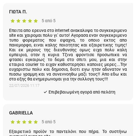
ΓΙΩΤΑ Π.
5 από 5
Επειτα απο ερευνα στο internet ανακαλυψα το συγκεκριμενο
site και χαιρομαι πολυ γι' αυτο! Αγορασα εναν συγκεκριμενο
τυπο φορεματος που εψαχνα, το οποιο εκτος απο
πανεμορφο, ειναι καλης ποιοτητας και εξαιρετικης τιμης!
Και εκ μερους της διευθυνσης ομως ειχα πολυ καλη
εμπειρια, οταν η κυρια Τζινα φροντισε προσωπικα να
φτασει εγκαιρως το δεμα στο σπιτι μου, μια και στην
εταιρια courier το ειχαν καθυστερησει καποιες μερες...Την
ευχαριστω πολυ και δημοσια, διοτι εγω ηταν αδυνατον να
πιασω γραμμη και να συνεννοηθω μαζι τους!! Απο εδω και
στο εξης θα ενημερωνομαι για την συλλογη τους!!!
22/07/2026 11:17
Eπιβεβαιωμένη αγορά από πελάτη
GABRIELLA
5 από 5
Εξαιρετικό προϊόν το παντελόνι που πήρα. Το συστήνω