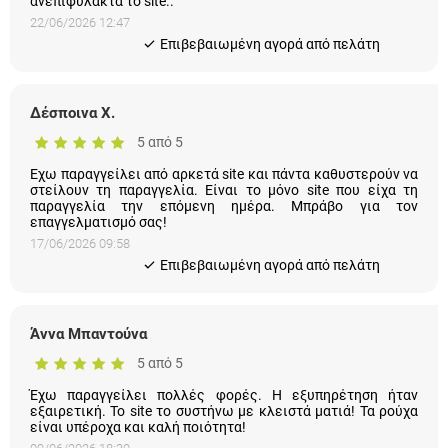
ανεπιφύλακτα το site..
22/06/2026 12:47
Eπιβεβαιωμένη αγορά από πελάτη
Δέσποινα Χ.
5 από 5
Εχω παραγγείλει από αρκετά site και πάντα καθυστερούν να
στείλουν τη παραγγελία. Είναι το μόνο site που είχα τη
παραγγελία την επόμενη ημέρα. Μπράβο για τον
επαγγελματισμό σας!
17/06/2026 09:58
Eπιβεβαιωμένη αγορά από πελάτη
Άννα Μπαντούνα
5 από 5
Έχω παραγγείλει πολλές φορές. Η εξυπηρέτηση ήταν
εξαιρετική. Το site το συστήνω με κλειστά ματιά! Τα ρούχα
είναι υπέροχα και καλή ποιότητα!