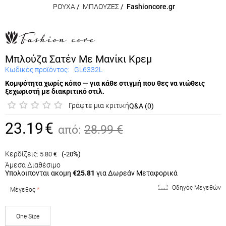
ΡΟΥΧΑ
/
ΜΠΛΟΥΖΕΣ
/
Fashioncore.gr
Μπλούζα Σατέν Με Μανίκι Κρεμ
Κωδικός προϊόντος:
GL6332L
Κομψότητα χωρίς κόπο — για κάθε στιγμή που θες να νιώθεις
ξεχωριστή με διακριτικό στιλ.
Γράψτε μια κριτική
Q&A (0)
23.19
€
από:
28.99
€
Κερδίζεις:
(
%)
5.80
€
-20
Άμεσα Διαθέσιμο
Υπολοιπονται ακομη
€25.81
για Δωρεάν Μεταφορικά
Οδηγός Μεγεθών
Μέγεθος
One Size