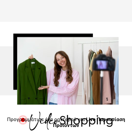
Προγραμμάτισε ένα ραντεβού για
Live Παρουσίαση
Προϊόντων