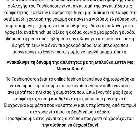
συλλογής του Fashioncore είναι η επιτομή της ανεπιτήδευτης
κομψότητας. Το σατέν ύφασμά της δίνει μια διακριτική λάμψη στο
outfit, ενώ η χαλαρή της γραμμή σε κάνει να νιώθεις ελεύθερη και
περιποιημένη — χωρίς να προσπαθήσεις. Ιδανική επιλογή για το
γραφείο, ένα brunch με φίλες ή ακόμα και για μια βραδινή έξοδο.
Φόρεσέ τη μέσα από ψηλόμεσο παντελόνι για πιο polished look ή
άφησέ τη έξω για έναν πιο χαλαρό αέρα. Μια μπλούζα που
απογειώνει το less is more, χωρίς να περνά απαρατήρητη.
Ανακάλυψε τη δύναμη της απλότητας με τη Μπλούζα Σατέν Με
Μανίκι Κρεμ!
Το FashionCore είναι το online fashion brand που δημιουργήθηκε
για να προσφέρει κομμάτια που αναδεικνύουν κάθε γυναίκα,
ανεξαρτήτως ηλικίας ή σωματότυπου. Επιλέγοντάς μας έχεις
κομψότητα, άνεση και θηλυκότητα, μέσα από μοντέρνα ή
διαχρονικά κομμάτια που καλύπτουν κάθε περίσταση, από το
πρωί στο γραφείο έως τη βραδινή σου έξοδο.
Προσφέρουμε στις γυναίκες αυτό που πραγματικά χρειάζονται:
την αίσθηση να ξεχωρίζουν!