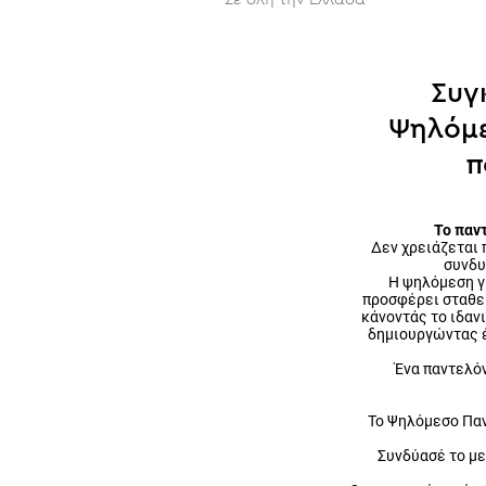
Συγ
Ψηλόμε
π
Το παντ
Δεν χρειάζεται 
συνδυ
Η ψηλόμεση γ
προσφέρει σταθερ
κάνοντάς το ιδαν
δημιουργώντας έ
Ένα παντελόν
Το Ψηλόμεσο Παντ
Συνδύασέ το με 