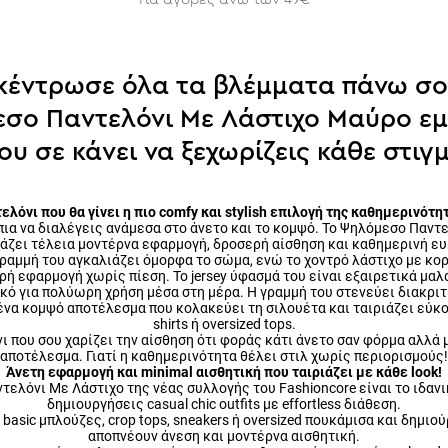
κέντρωσε όλα τα βλέμματα πάνω σο
σο Παντελόνι Με Λάστιχο Μαύρο ε
ου σε κάνει να ξεχωρίζεις κάθε στιγ
ελόνι που θα γίνει η πιο comfy και stylish επιλογή της καθημερινότη
πια να διαλέγεις ανάμεσα στο άνετο και το κομψό. Το Ψηλόμεσο Παντ
άζει τέλεια μοντέρνα εφαρμογή, δροσερή αίσθηση και καθημερινή ευ
ραμμή του αγκαλιάζει όμορφα το σώμα, ενώ το χοντρό λάστιχο με κορ
ή εφαρμογή χωρίς πίεση. Το jersey ύφασμά του είναι εξαιρετικά μαλ
ικό για πολύωρη χρήση μέσα στη μέρα. Η γραμμή του στενεύει διακριτ
να κομψό αποτέλεσμα που κολακεύει τη σιλουέτα και ταιριάζει εύκολα
shirts ή oversized tops.
ι που σου χαρίζει την αίσθηση ότι φοράς κάτι άνετο σαν φόρμα αλλά μ
αποτέλεσμα. Γιατί η καθημερινότητα θέλει στιλ χωρίς περιορισμούς!
Άνετη εφαρμογή και minimal αισθητική που ταιριάζει με κάθε look!
ελόνι Με Λάστιχο της νέας συλλογής του Fashioncore είναι το ιδανι
δημιουργήσεις casual chic outfits με effortless διάθεση.
basic μπλούζες, crop tops, sneakers ή oversized πουκάμισα και δημιο
αποπνέουν άνεση και μοντέρνα αισθητική.