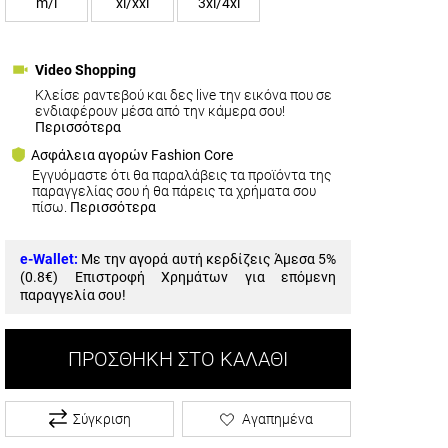
m/l
xl/xxl
3xl/4xl
Video Shopping
Κλείσε ραντεβού και δες live την εικόνα που σε
ενδιαφέρουν μέσα από την κάμερα σου!
Περισσότερα
Ασφάλεια αγορών Fashion Core
Εγγυόμαστε ότι θα παραλάβεις τα προϊόντα της
παραγγελίας σου ή θα πάρεις τα χρήματα σου
πίσω.
Περισσότερα
e-Wallet:
Με την αγορά αυτή κερδίζεις Άμεσα 5%
(
0.8€
) Επιστροφή Χρημάτων για επόμενη
παραγγελία σου!
ΠΡΟΣΘΉΚΗ ΣΤΟ ΚΑΛΆΘΙ
Σύγκριση
Αγαπημένα