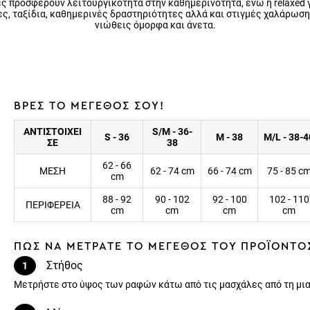
ς προσφέρουν λειτουργικότητα στην καθημερινότητα, ενώ η relaxed 
τες, ταξίδια, καθημερινές δραστηριότητες αλλά και στιγμές χαλάρωση
νιώθεις όμορφα και άνετα.
ΒΡΕΣ ΤΟ ΜΕΓΕΘΟΣ ΣΟΥ!
ΑΝΤΙΣΤΟΙΧΕΙ
S/M - 36-
S - 36
M - 38
M/L - 38-4
ΣΕ
38
62 - 66
ΜΕΣΗ
62 - 74 cm
66 - 74 cm
75 - 85 c
cm
88 - 92
90 - 102
92 - 100
102 - 110
ΠΕΡΙΦΕΡΕΙΑ
cm
cm
cm
cm
ΠΩΣ ΝΑ ΜΕΤΡΑΤΕ ΤΟ ΜΕΓΕΘΟΣ ΤΟΥ ΠΡΟΪΟΝΤΟ
Στήθος
1
Μετρήστε στο ύψος των ραφών κάτω από τις μασχάλες από τη μια