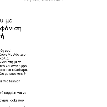
υ με
μφάνιση
μή
τάς σου!
ελόνι Με Λάστιχο
κολία.
δόνι στη μέση
ακό και ανάλαφρο,
ικά στο τελείωμα,
 με sneakers, t-
ε πιο fashion
κό κομμάτι για να
ύργησε looks που