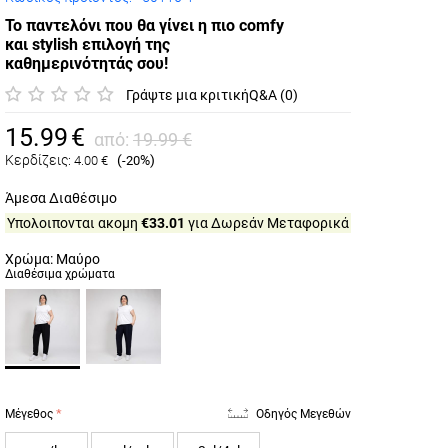
Το παντελόνι που θα γίνει η πιο comfy
και stylish επιλογή της
καθημερινότητάς σου!
Γράψτε μια κριτική
Q&A (0)
15.99
€
από:
19.99
€
Κερδίζεις:
(
%)
4.00
€
-20
Άμεσα Διαθέσιμο
Υπολοιπονται ακομη
€33.01
για Δωρεάν Μεταφορικά
Χρώμα: Μαύρο
Διαθέσιμα χρώματα
Μέγεθος
Οδηγός Μεγεθών