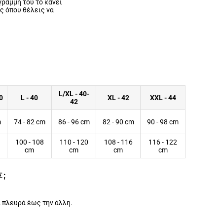
γραμμή του το κάνει
ς όπου θέλεις να
L/XL - 40-
0
L - 40
XL - 42
XXL - 44
42
m
74 - 82 cm
86 - 96 cm
82 - 90 cm
90 - 98 cm
100 - 108
110 - 120
108 - 116
116 - 122
cm
cm
cm
cm
Σ;
 πλευρά έως την άλλη.