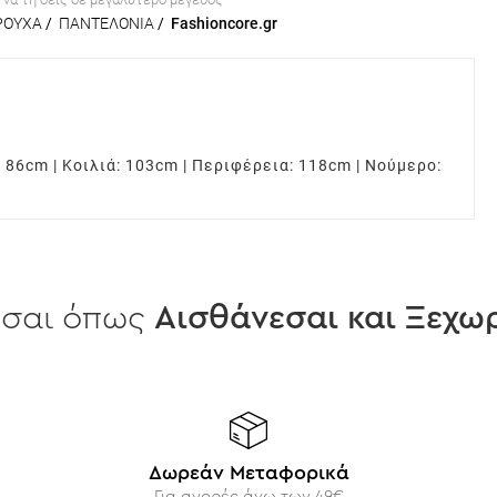
ΡΟΥΧΑ
/
ΠΑΝΤΕΛΟΝΙΑ
/
Fashioncore.gr
: 86cm | Κοιλιά: 103cm | Περιφέρεια: 118cm | Νούμερο:
εσαι όπως
Aισθάνεσαι και Ξεχωρ
Δωρεάν Μεταφορικά
Για αγορές άνω των 49€