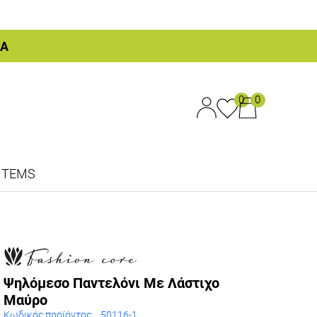
ΚΑ
0
0
ITEMS
Ψηλόμεσο Παντελόνι Με Λάστιχο
Μαύρο
Κωδικός προϊόντος:
50116-1