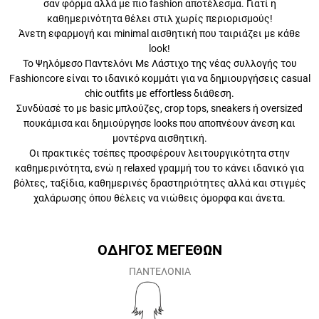
στιλ χωρίς περιορισμούς!
Άνετη εφαρμογή και minimal αισθητική που ταιριάζει με κάθε
look!
Το Ψηλόμεσο Παντελόνι Με Λάστιχο της νέας συλλογής του
Fashioncore είναι το ιδανικό κομμάτι για να δημιουργήσεις casual chic
outfits με effortless διάθεση.
Συνδύασέ το με basic μπλούζες, crop tops, sneakers ή oversized
πουκάμισα και δημιούργησε looks που αποπνέουν άνεση και
μοντέρνα αισθητική.
Οι πρακτικές τσέπες προσφέρουν λειτουργικότητα στην
καθημερινότητα, ενώ η relaxed γραμμή του το κάνει ιδανικό για
βόλτες, ταξίδια, καθημερινές δραστηριότητες αλλά και στιγμές
χαλάρωσης όπου θέλεις να νιώθεις όμορφα και άνετα.
ΟΔΗΓΟΣ ΜΕΓΕΘΩΝ
ΠΑΝΤΕΛΟΝΙΑ