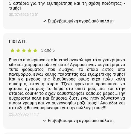
30/07/2026 10:51
Eπιβεβαιωμένη αγορά από πελάτη
ΓΙΩΤΑ Π.
5 από 5
Επειτα απο ερευνα στο internet ανακαλυψα το συγκεκριμενο
site και χαιρομαι πολυ γι' αυτο! Αγορασα εναν συγκεκριμενο
τυπο φορεματος που εψαχνα, το οποιο εκτος απο πανεμορφο,
ειναι καλης ποιοτητας και εξαιρετικης τιμης! Και εκ μερους της
διευθυνσης ομως ειχα πολυ καλη εμπειρια, οταν η κυρια Τζινα
φροντισε προσωπικα να φτασει εγκαιρως το δεμα στο σπιτι
μου, μια και στην εταιρια courier το ειχαν καθυστερησει καποιες
μερες...Την ευχαριστω πολυ και δημοσια, διοτι εγω ηταν
αδυνατον να πιασω γραμμη και να συνεννοηθω μαζι τους!!
Απο εδω και στο εξης θα ενημερωνομαι για την συλλογη τους!!!
22/07/2026 11:17
Eπιβεβαιωμένη αγορά από πελάτη
GABRIELLA
5 από 5