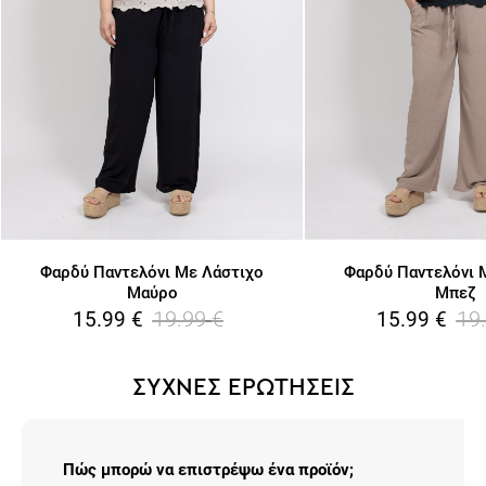
Φαρδύ Παντελόνι Με Λάστιχο
Φαρδύ Παντελόνι 
Μαύρο
Μπεζ
19.99
€
19
15.99
€
15.99
€
ΣΥΧΝΕΣ ΕΡΩΤΗΣΕΙΣ
Πώς μπορώ να επιστρέψω ένα προϊόν;
Η επιστροφή σε ένα ή στο σύνολο των προϊόντων