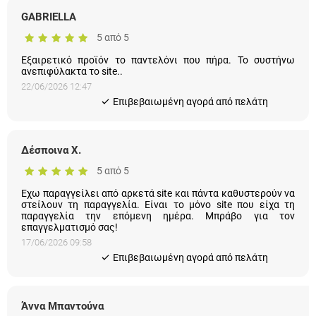
Εξαιρετικό προϊόν το παντελόνι που πήρα. Το συστήνω
ανεπιφύλακτα το site..
22/06/2026 12:47
Eπιβεβαιωμένη αγορά από πελάτη
Δέσποινα Χ.
5 από 5
Εχω παραγγείλει από αρκετά site και πάντα καθυστερούν να
στείλουν τη παραγγελία. Είναι το μόνο site που είχα τη
παραγγελία την επόμενη ημέρα. Μπράβο για τον
επαγγελματισμό σας!
17/06/2026 09:58
Eπιβεβαιωμένη αγορά από πελάτη
Άννα Μπαντούνα
5 από 5
Έχω παραγγείλει πολλές φορές. Η εξυπηρέτηση ήταν