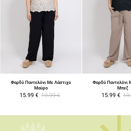
Φαρδύ Παντελόνι Με Λάστιχο
Φαρδύ Παντελόνι 
Μαύρο
Μπεζ
19.99
€
19
15.99
€
15.99
€