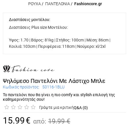
ΡΟΥΧΑ
/
ΠΑΝΤΕΛΟΝΙΑ
/
Fashioncore.gr
Διαστάσεις μοντέλου:
Διαστάσεις Plus size Μοντέλου:
Υψος: 1.70 | Βάρος: 81kg | Στήθος: 100cm | Μέση: 86cm |
Κοιλιά: 103cm | Περιφέρεια: 118cm | Νούμερο: xl/2xl
Ψηλόμεσο Παντελόνι Με Λάστιχο Μπλε
Κωδικός προϊόντος:
50116-1BLU
Το παντελόνι που θα γίνει η πιο comfy και stylish επιλογή της
καθημερινότητάς σου!
Γράψτε μια κριτική
Q&A (0)
15.99
€
από:
19.99
€