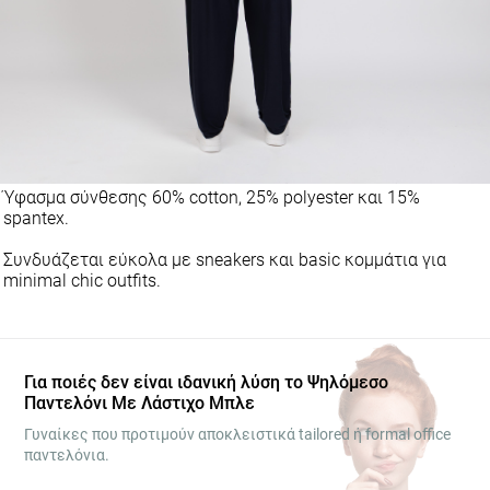
Ύφασμα σύνθεσης 60% cotton, 25% polyester και 15%
spantex.
Συνδυάζεται εύκολα με sneakers και basic κομμάτια για
minimal chic outfits.
Για ποιές δεν είναι ιδανική λύση το Ψηλόμεσο
Παντελόνι Με Λάστιχο Μπλε
Γυναίκες που προτιμούν αποκλειστικά tailored ή formal office
παντελόνια.
Όσες αναζητούν πολύ εφαρμοστές skinny γραμμές.