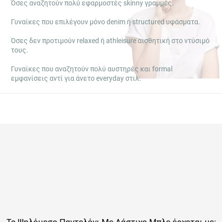
Γυναίκες που επιλέγουν μόνο denim ή structured υφάσματα.
Όσες δεν προτιμούν relaxed ή athleisure αισθητική στο ντύσιμό
τους.
Γυναίκες που αναζητούν πολύ αυστηρές και formal εμφανίσεις
αντί για άνετο everyday στιλ.
Το
Ψηλόμεσο Παντελόνι Με Λάστιχο Μπλε
έρχεται με: