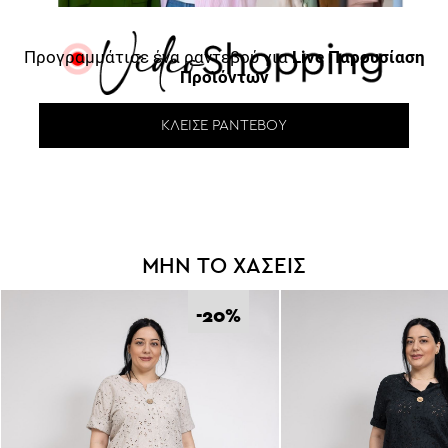
Προγραμμάτισε ένα ραντεβού για
Live Παρουσίαση
Προϊόντων
*
Έχω διαβάσει και αποδέχομαι τους
Όρους Χρήσης
.
ΚΛΕΊΣΕ ΡΑΝΤΕΒΟΎ
Εγγραφή
ΜΗΝ ΤΟ ΧΑΣΕΙΣ
-20
%