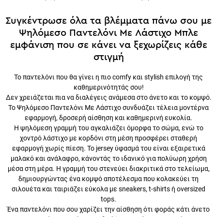
Συγκέντρωσε όλα τα βλέμματα πάνω σου με
Ψηλόμεσο Παντελόνι Με Λάστιχο Μπλε
εμφάνιση που σε κάνει να ξεχωρίζεις κάθε
στιγμή
Το παντελόνι που θα γίνει η πιο comfy και stylish επιλογή της
καθημερινότητάς σου!
Δεν χρειάζεται πια να διαλέγεις ανάμεσα στο άνετο και το κομψό. Το
Ψηλόμεσο Παντελόνι Με Λάστιχο συνδυάζει τέλεια μοντέρνα
εφαρμογή, δροσερή αίσθηση και καθημερινή ευκολία.
Η ψηλόμεση γραμμή του αγκαλιάζει όμορφα το σώμα, ενώ το χοντρό
λάστιχο με κορδόνι στη μέση προσφέρει σταθερή εφαρμογή χωρίς
πίεση. Το jersey ύφασμά του είναι εξαιρετικά μαλακό και ανάλαφρο,
κάνοντάς το ιδανικό για πολύωρη χρήση μέσα στη μέρα. Η γραμμή
του στενεύει διακριτικά στο τελείωμα, δημιουργώντας ένα κομψό
αποτέλεσμα που κολακεύει τη σιλουέτα και ταιριάζει εύκολα με
sneakers, t-shirts ή oversized tops.
Ένα παντελόνι που σου χαρίζει την αίσθηση ότι φοράς κάτι άνετο σαν
φόρμα αλλά με πιο fashion αποτέλεσμα. Γιατί η καθημερινότητα θέλει