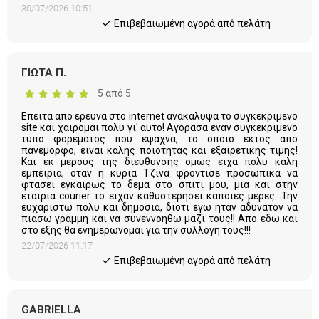
30/07/2026 10:51
Eπιβεβαιωμένη αγορά από πελάτη
ΓΙΩΤΑ Π.
5 από 5
Επειτα απο ερευνα στο internet ανακαλυψα το συγκεκριμενο
site και χαιρομαι πολυ γι' αυτο! Αγορασα εναν συγκεκριμενο
τυπο φορεματος που εψαχνα, το οποιο εκτος απο
πανεμορφο, ειναι καλης ποιοτητας και εξαιρετικης τιμης!
Και εκ μερους της διευθυνσης ομως ειχα πολυ καλη
εμπειρια, οταν η κυρια Τζινα φροντισε προσωπικα να
φτασει εγκαιρως το δεμα στο σπιτι μου, μια και στην
εταιρια courier το ειχαν καθυστερησει καποιες μερες...Την
ευχαριστω πολυ και δημοσια, διοτι εγω ηταν αδυνατον να
πιασω γραμμη και να συνεννοηθω μαζι τους!! Απο εδω και
στο εξης θα ενημερωνομαι για την συλλογη τους!!!
22/07/2026 11:17
Eπιβεβαιωμένη αγορά από πελάτη
GABRIELLA