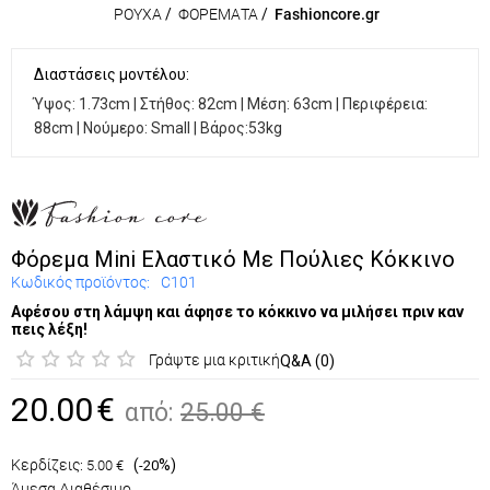
ΡΟΥΧΑ
/
ΦΟΡΕΜΑΤΑ
/
Fashioncore.gr
Διαστάσεις μοντέλου:
Ύψος: 1.73cm | Στήθος: 82cm | Μέση: 63cm | Περιφέρεια:
88cm | Νούμερο: Small | Βάρος:53kg
Φόρεμα Mini Ελαστικό Με Πούλιες Κόκκινο
Κωδικός προϊόντος:
C101
Αφέσου στη λάμψη και άφησε το κόκκινο να μιλήσει πριν καν
πεις λέξη!
Γράψτε μια κριτική
Q&A (0)
20.00
€
από:
25.00
€
Κερδίζεις:
(
%)
5.00
€
-20
Άμεσα Διαθέσιμο