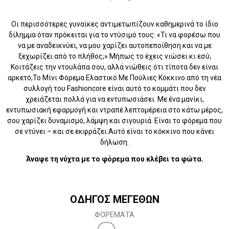
Οι περισσότερες γυναίκες αντιμετωπίζουν καθημερινά το ίδιο
δίλημμα όταν πρόκειται για το ντύσιμό τους: «Τι να φορέσω που
να με αναδεικνύει, να μου χαρίζει αυτοπεποίθηση και να με
ξεχωρίζει από το πλήθος;» Μήπως το έχεις νιώσει κι εσύ;
Κοιτάζεις την ντουλάπα σου, αλλά νιώθεις ότι τίποτα δεν είναι
αρκετό;Το Μίνι Φόρεμα Ελαστικό Με Πούλιες Κόκκινο από τη νέα
συλλογή του Fashioncore είναι αυτό το κομμάτι που δεν
χρειάζεται πολλά για να εντυπωσιάσει. Με ένα μανίκι,
εντυπωσιακή εφαρμογή και ντραπέ λεπτομέρεια στο κάτω μέρος,
σου χαρίζει δυναμισμό, λάμψη και σιγουριά. Είναι το φόρεμα που
σε ντύνει – και σε εκφράζει.Αυτό είναι το κόκκινο που κάνει
δήλωση.
Άναψε τη νύχτα με το φόρεμα που κλέβει τα φώτα.
ΟΔΗΓΟΣ ΜΕΓΕΘΩΝ
ΦΟΡΕΜΑΤΑ