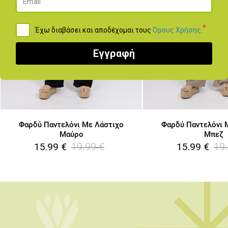
*
Έχω διαβάσει και αποδέχομαι τους
Όρους Χρήσης
.
Εγγραφή
Φαρδύ Παντελόνι Με Λάστιχο
Φαρδύ Παντελόνι 
Μαύρο
Μπεζ
19.99
€
19
15.99
€
15.99
€