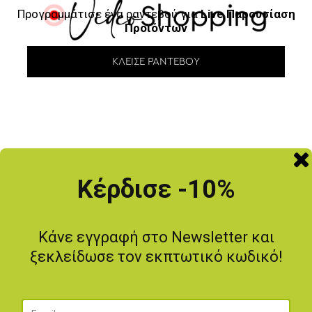
Προγραμμάτισε ένα ραντεβού για
Live Παρουσίαση
Προϊόντων
ΚΛΕΊΣΕ ΡΑΝΤΕΒΟΎ
ΜΗΝ ΤΟ ΧΑΣΕΙΣ
Κέρδισε -10%
-20
%
Κάνε εγγραφή στο Newsletter και
ξεκλείδωσε τον εκπτωτικό κωδικό!