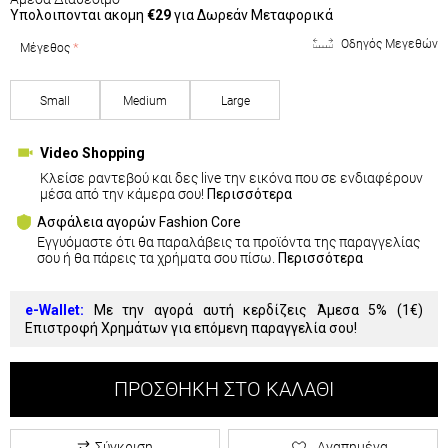
Υπολοιπονται ακομη
€29
για Δωρεάν Μεταφορικά
Οδηγός Μεγεθών
Μέγεθος
Small
Medium
Large
Video Shopping
Κλείσε ραντεβού και δες live την εικόνα που σε ενδιαφέρουν
μέσα από την κάμερα σου!
Περισσότερα
Ασφάλεια αγορών Fashion Core
Εγγυόμαστε ότι θα παραλάβεις τα προϊόντα της παραγγελίας
σου ή θα πάρεις τα χρήματα σου πίσω.
Περισσότερα
e-Wallet:
Με την αγορά αυτή κερδίζεις Άμεσα 5% (
1€
)
Επιστροφή Χρημάτων για επόμενη παραγγελία σου!
ΠΡΟΣΘΉΚΗ ΣΤΟ ΚΑΛΆΘΙ
Σύγκριση
Αγαπημένα