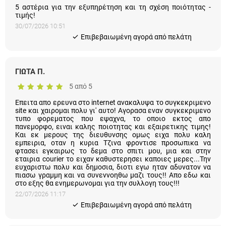
5 αστέρια για την εξυπηρέτηση και τη σχέση ποιότητας -
τιμής!
30/07/2026 10:51
Eπιβεβαιωμένη αγορά από πελάτη
ΓΙΩΤΑ Π.
5 από 5
Επειτα απο ερευνα στο internet ανακαλυψα το συγκεκριμενο
site και χαιρομαι πολυ γι' αυτο! Αγορασα εναν συγκεκριμενο
τυπο φορεματος που εψαχνα, το οποιο εκτος απο
πανεμορφο, ειναι καλης ποιοτητας και εξαιρετικης τιμης! Και
εκ μερους της διευθυνσης ομως ειχα πολυ καλη εμπειρια,
οταν η κυρια Τζινα φροντισε προσωπικα να φτασει εγκαιρως
το δεμα στο σπιτι μου, μια και στην εταιρια courier το ειχαν
καθυστερησει καποιες μερες...Την ευχαριστω πολυ και
δημοσια, διοτι εγω ηταν αδυνατον να πιασω γραμμη και να
συνεννοηθω μαζι τους!! Απο εδω και στο εξης θα
ενημερωνομαι για την συλλογη τους!!!
22/07/2026 11:17
Eπιβεβαιωμένη αγορά από πελάτη