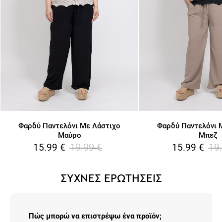
Φαρδύ Παντελόνι Με Λάστιχο
Φαρδύ Παντελόνι 
Μαύρο
Μπεζ
19.99
€
19
15.99
€
15.99
€
ΣΥΧΝΕΣ ΕΡΩΤΗΣΕΙΣ
Πώς μπορώ να επιστρέψω ένα προϊόν;