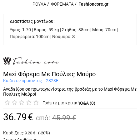
ΡΟΥΧΑ
/
ΦΟΡΕΜΑΤΑ
/
Fashioncore.gr
Διαστάσεις μοντέλου:
Υψος: 1.70 | Βάρος: 59 kg | Στήθος: 88cm | Μέση: 70cm |
Περιφέρεια: 100cm | Νούμερο: S
Maxi Φόρεμα Με Πούλιες Μαύρο
Κωδικός προϊόντος:
2823F
Αναδείξου σε πρωταγωνίστρια της βραδιάς με το Maxi Φόρεμα
Με Πούλιες Μαύρο!
Γράψτε μια κριτική
Q&A (0)
36.79
€
από:
45.99
€
Κερδίζεις:
(
%)
9.20
€
-20
Άμεσα Διαθέσιμο