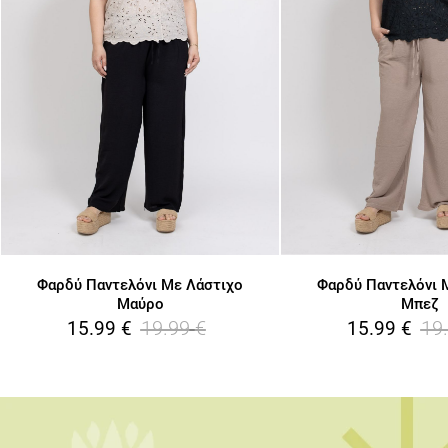
*
Έχω διαβάσει και αποδέχομαι τους
Όρους Χρήσης
.
Εγγραφή
Φαρδύ Παντελόνι Με Λάστιχο
Φαρδύ Παντελόνι 
Μαύρο
Μπεζ
19.99
€
19
15.99
€
15.99
€