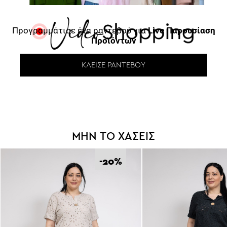
Προγραμμάτισε ένα ραντεβού για
Live Παρουσίαση
Προϊόντων
ΚΛΕΊΣΕ ΡΑΝΤΕΒΟΎ
ΜΗΝ ΤΟ ΧΑΣΕΙΣ
Κέρδισε -10%
-20
%
Κάνε εγγραφή στο Newsletter και
ξεκλείδωσε τον εκπτωτικό κωδικό!