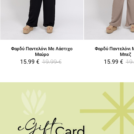
Φαρδύ Παντελόνι Με Λάστιχο
Φαρδύ Παντελόνι 
Μαύρο
Μπεζ
19.99
€
19
15.99
€
15.99
€