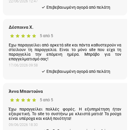
Eπιβεβαιωμένη αγορά από πελάτη
Δέσποινα Χ.
5 από 5
Εχω παραγγείλει από αρκετά site και πάντα καθυστερούν να
στείλουν τη παραγγελία. Είναι το μόνο site που είχα τη
παραγγελία την επόμενη ημέρα. Μπράβο για τον
επαγγελματισμό σας!
17/06/2026 09:58
Eπιβεβαιωμένη αγορά από πελάτη
Άννα Μπαντούνα
5 από 5
Έχω παραγγείλει πολλές φορές. Η εξυπηρέτηση ήταν
εξαιρετική. Το site το συστήνω με κλειστά ματιά! Τα ρούχα
είναι υπέροχα και καλή ποιότητα!
09/06/2026 18:30
Eπιβεβαιωμένη αγορά από πελάτη