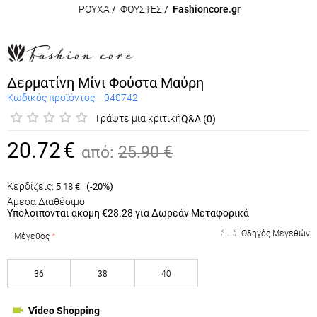
ΡΟΥΧΑ
/
ΦΟΥΣΤΕΣ
/
Fashioncore.gr
Δερματίνη Μίνι Φούστα Μαύρη
Κωδικός προϊόντος:
040742
Γράψτε μια κριτική
Q&A (0)
20.72
€
από:
25.90
€
Κερδίζεις:
(
%)
5.18
€
-20
Άμεσα Διαθέσιμο
Υπολοιπονται ακομη
€28.28
για Δωρεάν Μεταφορικά
Οδηγός Μεγεθών
Μέγεθος
36
38
40
Video Shopping