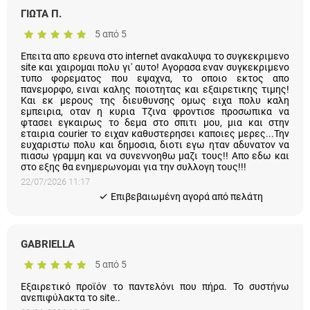
5 από 5
Επειτα απο ερευνα στο internet ανακαλυψα το συγκεκριμενο
site και χαιρομαι πολυ γι' αυτο! Αγορασα εναν συγκεκριμενο
τυπο φορεματος που εψαχνα, το οποιο εκτος απο
πανεμορφο, ειναι καλης ποιοτητας και εξαιρετικης τιμης! Και
εκ μερους της διευθυνσης ομως ειχα πολυ καλη εμπειρια,
οταν η κυρια Τζινα φροντισε προσωπικα να φτασει εγκαιρως
το δεμα στο σπιτι μου, μια και στην εταιρια courier το ειχαν
καθυστερησει καποιες μερες...Την ευχαριστω πολυ και
δημοσια, διοτι εγω ηταν αδυνατον να πιασω γραμμη και να
συνεννοηθω μαζι τους!! Απο εδω και στο εξης θα
ενημερωνομαι για την συλλογη τους!!!
22/07/2026 11:17
Eπιβεβαιωμένη αγορά από πελάτη
GABRIELLA
5 από 5
Εξαιρετικό προϊόν το παντελόνι που πήρα. Το συστήνω
ανεπιφύλακτα το site..
22/06/2026 12:47