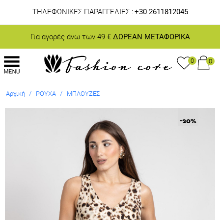
ΤΗΛΕΦΩΝΙΚΕΣ ΠΑΡΑΓΓΕΛΙΕΣ :
+30 2611812045
Για αγορές άνω των 49 €
ΔΩΡΕΑΝ ΜΕΤΑΦΟΡΙΚΑ
0
0
/
/
Αρχική
ΡΟΥΧΑ
ΜΠΛΟΥΖΕΣ
-20
%