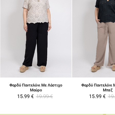
Φαρδύ Παντελόνι Με Λάστιχο
Φαρδύ Παντελόνι 
Μαύρο
Μπεζ
19.99
€
19
15.99
€
15.99
€