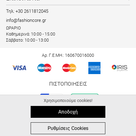
Τηλ: +30 2611812045
info@fashioncore.gr
ΩΡΑΡΙΟ
Καθημερινά: 10:00 - 15:00
Σάββατο: 10:00 - 13:00
Αρ. Γ.Ε.ΜΗ.: 160670016000
ΠΙΣΤΟΠΟΙΗΣΕΙΣ
Χρησιμοποιούμε cookies!
Αποδοχή
© 2026 fashioncore.gr
ALL-IN-ONE eCommerce Business Development by Plushost.gr
0
0
Ρυθμίσεις Cookies
MΕΝΟΥ
ΑΓΟΡΑ
ΑΝΑΖΉΤΗΣΗ
ΑΓΑΠΗΜΈΝΑ
ΚΑΛΑΘΙ