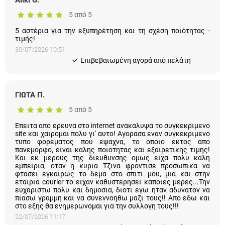
5 από 5
5 αστέρια για την εξυπηρέτηση και τη σχέση ποιότητας -
τιμής!
30/07/2026 10:51
Eπιβεβαιωμένη αγορά από πελάτη
ΓΙΩΤΑ Π.
5 από 5
Επειτα απο ερευνα στο internet ανακαλυψα το συγκεκριμενο
site και χαιρομαι πολυ γι' αυτο! Αγορασα εναν συγκεκριμενο
τυπο φορεματος που εψαχνα, το οποιο εκτος απο
πανεμορφο, ειναι καλης ποιοτητας και εξαιρετικης τιμης!
Και εκ μερους της διευθυνσης ομως ειχα πολυ καλη
εμπειρια, οταν η κυρια Τζινα φροντισε προσωπικα να
φτασει εγκαιρως το δεμα στο σπιτι μου, μια και στην
εταιρια courier το ειχαν καθυστερησει καποιες μερες...Την
ευχαριστω πολυ και δημοσια, διοτι εγω ηταν αδυνατον να
πιασω γραμμη και να συνεννοηθω μαζι τους!! Απο εδω και
στο εξης θα ενημερωνομαι για την συλλογη τους!!!
22/07/2026 11:17