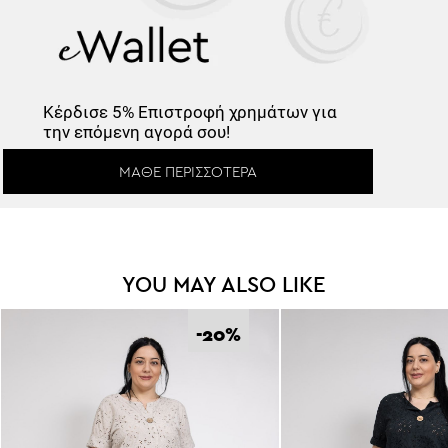
Κέρδισε -10%
Κέρδισε
5% Επιστροφή
χρημάτων για
την επόμενη αγορά σου!
Κάνε εγγραφή στο Newsletter και
ΜΆΘΕ ΠΕΡΙΣΣΌΤΕΡΑ
ξεκλείδωσε τον εκπτωτικό κωδικό!
YOU MAY ALSO LIKE
*
Έχω διαβάσει και αποδέχομαι τους
Όρους Χρήσης
.
-20
%
Εγγραφή