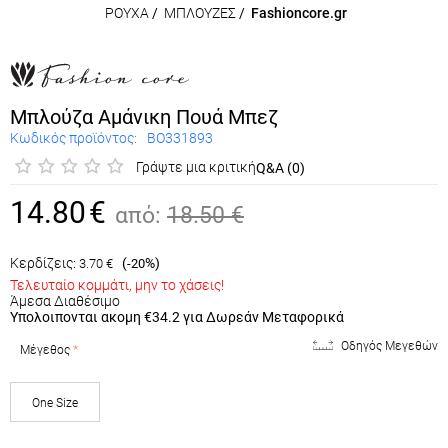
ΡΟΥΧΑ
/
ΜΠΛΟΥΖΕΣ
/
Fashioncore.gr
Μπλούζα Αμάνικη Πουά Μπεζ
Κωδικός προϊόντος:
BO331893
Γράψτε μια κριτική
Q&A (0)
14.80
€
από:
18.50
€
Κερδίζεις:
(
%)
3.70
€
-20
Τελευταίο κομμάτι, μην το χάσεις!
Άμεσα Διαθέσιμο
Υπολοιπονται ακομη
€34.2
για Δωρεάν Μεταφορικά
Οδηγός Μεγεθών
Μέγεθος
One Size