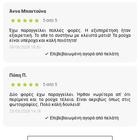
Άννα Μπαντούνα
5 από 5
Έχω παραγγείλει πολλές φορές. Η εξυπηρέτηση ήταν
εξαιρετική. Το site το συστήνω με κλειστά ματιά! Τα ρούχα
είναι υπέροχα και καλή ποιότητα!
09/06/2026 18:30
Eπιβεβαιωμένη αγορά από πελάτη
Πόπη Π.
5 από 5
Δύο φορές έχω παραγγείλει. Ήρθαν νωρίτερα απ' ότι
περίμενα και τα ρούχα τέλεια. Είναι ακριβώς όπως στις
φωτογραφίες. Πολύ καλή δουλειά!
23/03/2026 14:18
Eπιβεβαιωμένη αγορά από πελάτη