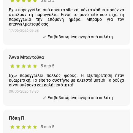
5 από 5
Εχω παραγγείλει από αρκετά site και πάντα καθυστερούν να
στείλουν τη παραγγελία. Είναι το μόνο site που είχα τη
παραγγελία την επόμενη ημέρα. Μπράβο για τον
επαγγελματισμό σας!
17/06/2026 09:58
Eπιβεβαιωμένη αγορά από πελάτη
Άννα Μπαντούνα
5 από 5
Έχω παραγγείλει πολλές φορές. Η εξυπηρέτηση ήταν
εξαιρετική. Το site το συστήνω με κλειστά ματιά! Τα ρούχα
είναι υπέροχα και καλή ποιότητα!
09/06/2026 18:30
Eπιβεβαιωμένη αγορά από πελάτη
Πόπη Π.
5 από 5