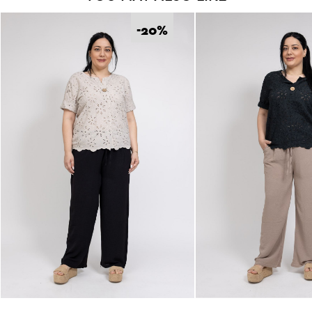
Κάνε εγγραφή στο Newsletter και
ξεκλείδωσε τον εκπτωτικό κωδικό!
-20
%
*
Έχω διαβάσει και αποδέχομαι τους
Όρους Χρήσης
.
Εγγραφή