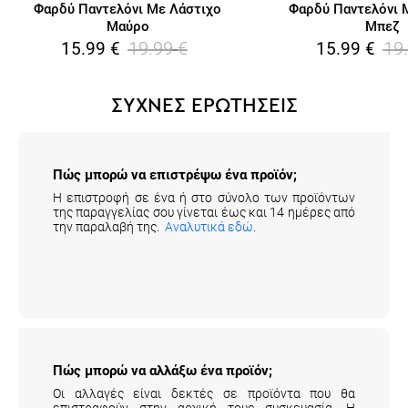
Φαρδύ Παντελόνι Με Λάστιχο
Φαρδύ Παντελόνι 
Μαύρο
Μπεζ
19.99
€
19
15.99
€
15.99
€
ΣΥΧΝΕΣ ΕΡΩΤΗΣΕΙΣ
Πώς μπορώ να επιστρέψω ένα προϊόν;
Η επιστροφή σε ένα ή στο σύνολο των προϊόντων
της παραγγελίας σου γίνεται έως και 14 ημέρες από
την παραλαβή της.
Αναλυτικά εδώ
.
Πώς μπορώ να αλλάξω ένα προϊόν;
Οι αλλαγές είναι δεκτές σε προϊόντα που θα
επιστραφούν στην αρχική τους συσκευασία. Η