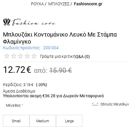
ΡΟΥΧΑ
/
ΜΠΛΟΥΖΕΣ
/
Fashioncore.gr
Μπλουζάκι Κοντομάνικο Λευκό Με Στάμπα
Φλαμίνγκο
Κωδικός προϊόντος:
200-004
Γράψτε μια κριτική
Q&A (0)
12.72
€
από:
15.90
€
Κερδίζεις:
(
%)
3.18
€
-20
Άμεσα Διαθέσιμο
Υπολοιπονται ακομη
€36.28
για Δωρεάν Μεταφορικά
Οδηγός Μεγεθών
Μέγεθος
Small
Medium
Large