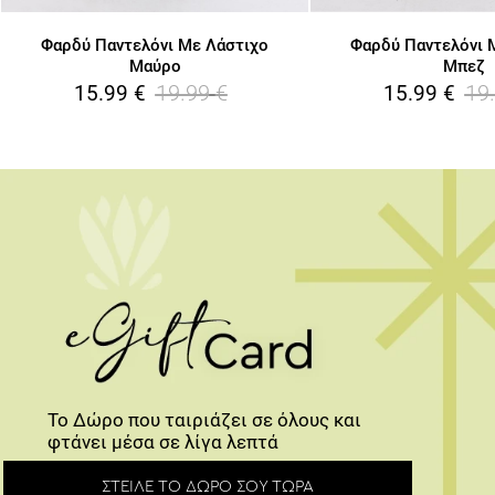
Φαρδύ Παντελόνι Με Λάστιχο
Φαρδύ Παντελόνι 
Μαύρο
Μπεζ
19.99
€
19
15.99
€
15.99
€
Το Δώρο που ταιριάζει σε όλους και
φτάνει μέσα σε λίγα λεπτά
ΣΤΕΊΛΕ ΤΟ ΔΏΡΟ ΣΟΥ ΤΏΡΑ