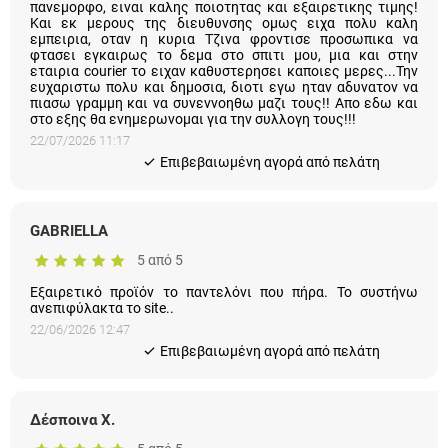
πανεμορφο, ειναι καλης ποιοτητας και εξαιρετικης τιμης!
Και εκ μερους της διευθυνσης ομως ειχα πολυ καλη
εμπειρια, οταν η κυρια Τζινα φροντισε προσωπικα να
φτασει εγκαιρως το δεμα στο σπιτι μου, μια και στην
εταιρια courier το ειχαν καθυστερησει καποιες μερες...Την
ευχαριστω πολυ και δημοσια, διοτι εγω ηταν αδυνατον να
πιασω γραμμη και να συνεννοηθω μαζι τους!! Απο εδω και
στο εξης θα ενημερωνομαι για την συλλογη τους!!!
22/07/2026 11:17
Eπιβεβαιωμένη αγορά από πελάτη
GABRIELLA
5 από 5
Εξαιρετικό προϊόν το παντελόνι που πήρα. Το συστήνω
ανεπιφύλακτα το site..
22/06/2026 12:47
Eπιβεβαιωμένη αγορά από πελάτη
Δέσποινα Χ.