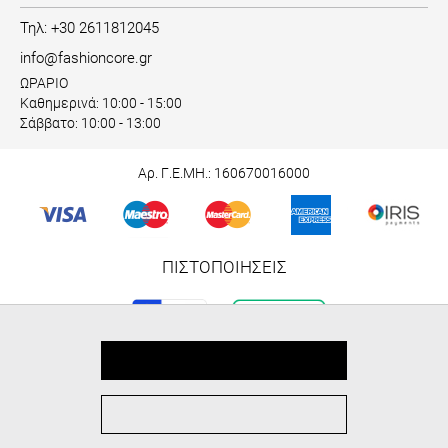
Τηλ: +30 2611812045
info@fashioncore.gr
ΩΡΑΡΙΟ
Καθημερινά: 10:00 - 15:00
Σάββατο: 10:00 - 13:00
Αρ. Γ.Ε.ΜΗ.: 160670016000
ΠΙΣΤΟΠΟΙΗΣΕΙΣ
Χρησιμοποιούμε cookies!
Αποδοχή
© 2026 fashioncore.gr
ALL-IN-ONE eCommerce Business Development by Plushost.gr
0
0
Ρυθμίσεις Cookies
MΕΝΟΥ
ΑΓΟΡΑ
ΑΝΑΖΉΤΗΣΗ
ΑΓΑΠΗΜΈΝΑ
ΚΑΛΑΘΙ