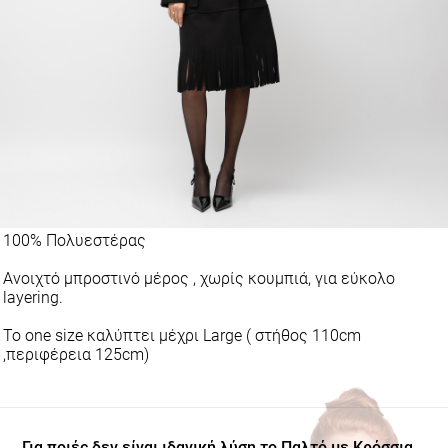
100% Πολυεστέρας
Ανοιχτό μπροστινό μέρος , χωρίς κουμπιά, για εύκολο
layering.
Το one size καλύπτει μέχρι Large ( στήθος 110cm
,περιφέρεια 125cm)
Για ποιές δεν είναι ιδανική λύση το Παλτό με Κρόσσια