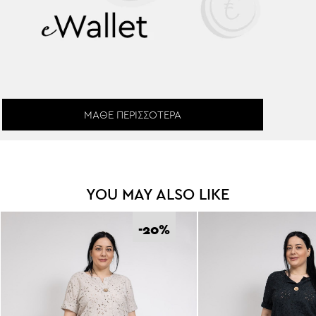
Κέρδισε
5% Επιστροφή
χρημάτων για
την επόμενη αγορά σου!
ΜΆΘΕ ΠΕΡΙΣΣΌΤΕΡΑ
YOU MAY ALSO LIKE
-20
%