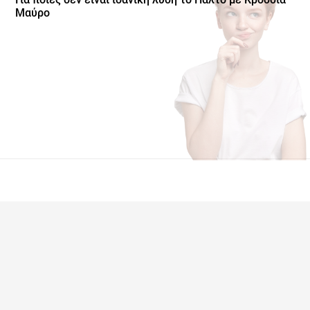
Μαύρο
Γυναίκες που προτιμούν δομημένα, αυστηρά παλτό με κουμπιά
Όσες δεν αγαπούν τα κρόσσια ή τις ιδιαίτερες λεπτομέρειες
Όσες αναζητούν πολύ ζεστά, βαριά πανωφόρια βαθύ χειμώνα
Γυναίκες που επιλέγουν μόνο πολύ κοντές γραμμές
Όσες χρειάζονται μεγέθη εκτός της διαθέσιμης γκάμας