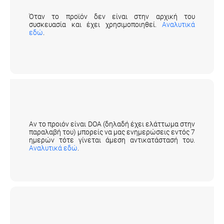
ένα προϊόν;
Όταν το προϊόν δεν είναι στην αρχική του
συσκευασία και έχει χρησιμοποιηθεί.
Αναλυτικά
εδώ
.
Τι γίνεται όταν ένα προϊόν που έλαβα
αποδειχθεί ελαττωματικό;
Αν το προιόν είναι DOA (δηλαδή έχει ελάττωμα στην
παραλαβή του) μπορείς να μας ενημερώσεις εντός 7
ημερών τότε γίνεται άμεση αντικατάστασή του.
Αναλυτικά εδώ
.
Που απευθύνομαι σε περίπτωση
προβλήματος με την παραγγελία μου;