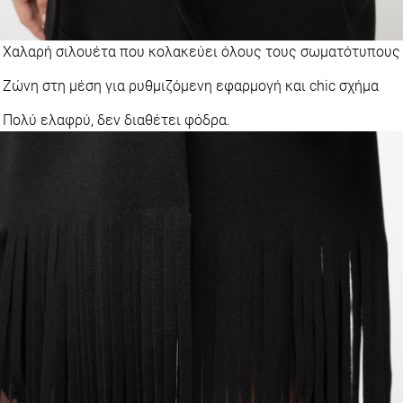
Χαλαρή σιλουέτα που κολακεύει όλους τους σωματότυπους
Ζώνη στη μέση για ρυθμιζόμενη εφαρμογή και chic σχήμα
Πολύ ελαφρύ, δεν διαθέτει φόδρα.