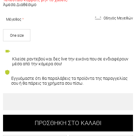
Άμεσα Διαθέσιμο
Υπολοιπονται ακομη
€21.01
για Δωρεάν Μεταφορικά
Οδηγός Μεγεθών
Μέγεθος
One size
Video Shopping
Κλείσε ραντεβού και δες live την εικόνα που σε ενδιαφέρουν
μέσα από την κάμερα σου!
Περισσότερα
Ασφάλεια αγορών Fashion Core
Εγγυόμαστε ότι θα παραλάβεις τα προϊόντα της παραγγελίας
σου ή θα πάρεις τα χρήματα σου πίσω.
Περισσότερα
e-Wallet:
Με την αγορά αυτή κερδίζεις Άμεσα 5% (
1.4€
)
Επιστροφή Χρημάτων για επόμενη παραγγελία σου!
ΠΡΟΣΘΉΚΗ ΣΤΟ ΚΑΛΆΘΙ