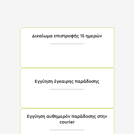
Το
Παλτό με Κρόσσια Μαύρο
έρχεται με:
Δικαίωμα επιστροφής 15 ημερών
Αν δεν νιώσεις υπέροχα μέσα στο νέο σου
φόρεμα, σου επιστρέφουμε στο ακέραιο τα
χρήματα σου
Εγγύηση έγκαιρης παράδοσης
5 ημερών με εξαίρεση τις δυσπρόσιτες
περιοχές
Εγγύηση αυθημερόν παράδοσης στην
courier
Για όλες τις παραγγελίες που