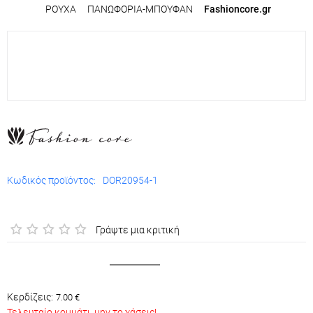
ΡΟΥΧΑ
/
ΠΑΝΩΦΟΡΙΑ-ΜΠΟΥΦΑΝ
/
Fashioncore.gr
Διαστάσεις μοντέλου:
Υψος: 1.70 | Βάρος: 59 kg | Στήθος: 88cm | Μέση: 70cm |
Περιφέρεια: 100cm | Νούμερο: S
Παλτό με Κρόσσια Μαύρο
Κωδικός προϊόντος:
DOR20954-1
Το στιλ είναι τρόπος έκφρασης. Κι αυτό το παλτό μιλάει με
σιγουριά.
Γράψτε μια κριτική
Q&A (0)
27.99
€
από:
34.99
€
Κερδίζεις:
(
%)
7.00
€
-20
Τελευταίο κομμάτι, μην το χάσεις!