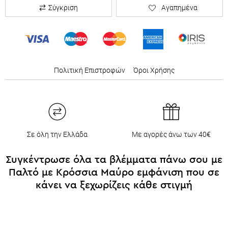
Σύγκριση
Αγαπημένα
Πολιτική Επιστροφών
&
Όροι Χρήσης
1η Αλλαγή Δωρεάν
Δώρα σε όλες τις παραγγελίες
Σε όλη την Ελλάδα
Με αγορές άνω των 40€
Συγκέντρωσε όλα τα βλέμματα πάνω σου με
Παλτό με Κρόσσια Μαύρο εμφάνιση που σε
κάνει να ξεχωρίζεις κάθε στιγμή
Με το Κομψό Παλτό με Κρόσσια Μαύρο του Fashioncore δεν περνάς
απαρατήρητη — έχει αυτή τη διακριτική, «ήρεμη» θεατρικότητα
που κάνει κάθε εμφάνιση να ξεχωρίζει χωρίς ίχνος υπερβολής.