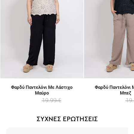
Φαρδύ Παντελόνι Με Λάστιχο
Φαρδύ Παντελόνι 
Μαύρο
Μπεζ
19.99
€
19
15.99
€
15.99
€
ΣΥΧΝΕΣ ΕΡΩΤΗΣΕΙΣ