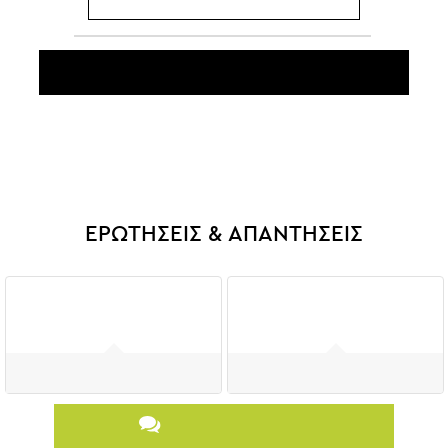
Μοιράσου την εμπειρία σου
Γράφοντας την εμπειρία σου, βοηθάς κι άλλους χρήστες για τις
μελλοντικές αγορές τους.
Θα σου πάρει μόλις ένα λεπτό!
ΕΡΩΤΗΣΕΙΣ & ΑΠΑΝΤΗΣΕΙΣ
0
0
Ερωτήσεις
Απαντήσεις
Κάνε μια ερώτηση