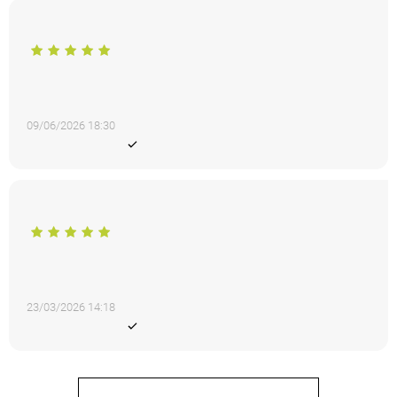
Άννα Μπαντούνα
5 από 5
Έχω παραγγείλει πολλές φορές. Η εξυπηρέτηση ήταν
εξαιρετική. Το site το συστήνω με κλειστά ματιά! Τα ρούχα
είναι υπέροχα και καλή ποιότητα!
09/06/2026 18:30
Eπιβεβαιωμένη αγορά από πελάτη
Πόπη Π.
5 από 5
Δύο φορές έχω παραγγείλει. Ήρθαν νωρίτερα απ' ότι
περίμενα και τα ρούχα τέλεια. Είναι ακριβώς όπως στις
φωτογραφίες. Πολύ καλή δουλειά!
23/03/2026 14:18
Eπιβεβαιωμένη αγορά από πελάτη
Δες όλες τις εμπειρίες πελατών