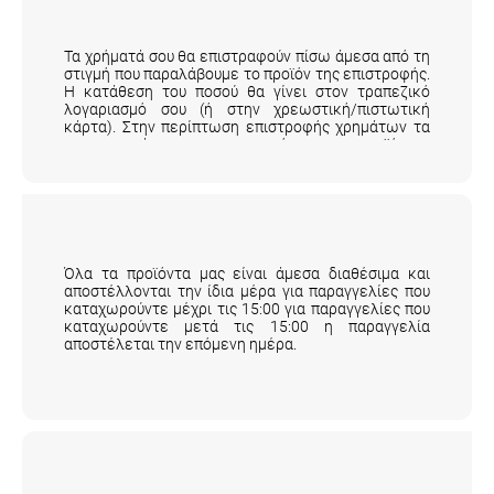
Πώς παίρνω τα χρήματά μου πίσω αν
επιστρέψω ένα προϊόν;
Τα χρήματά σου θα επιστραφούν πίσω άμεσα από τη
στιγμή που παραλάβουμε το προϊόν της επιστροφής.
Η κατάθεση του ποσού θα γίνει στον τραπεζικό
λογαριασμό σου (ή στην χρεωστική/πιστωτική
κάρτα). Στην περίπτωση επιστροφής χρημάτων τα
μεταφορικά της επιστροφής του προϊόντος
επιβαρύνουν τον πελάτη.
Αναλυτικά εδώ
.
Πότε θα σταλεί η παραγγελία μου;
Όλα τα προϊόντα μας είναι άμεσα διαθέσιμα και
αποστέλλονται την ίδια μέρα για παραγγελίες που
καταχωρούντε μέχρι τις 15:00 για παραγγελίες που
καταχωρούντε μετά τις 15:00 η παραγγελία
αποστέλεται την επόμενη ημέρα.
Πότε η επιχείρηση δεν παραλαμβάνει πίσω