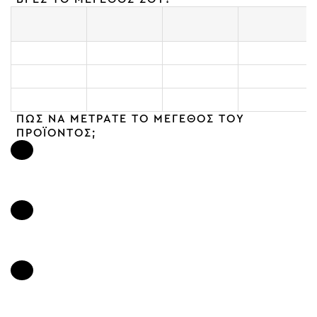
ΑΝΤΙΣΤΟΙΧΕΙ
S - 36
S/M - 36-38
M - 38
ΣΕ
ΣΤΗΘΟΣ
82 - 86 cm
78 - 92 cm
86 - 94 cm
ΜΕΣΗ
62 - 66 cm
62 - 74 cm
66 - 74 cm
ΠΕΡΙΦΕΡΕΙΑ
88 - 92 cm
90 - 102 cm
92 - 100 cm
ΠΩΣ ΝΑ ΜΕΤΡΑΤΕ ΤΟ ΜΕΓΕΘΟΣ ΤΟΥ
ΠΡΟΪΟΝΤΟΣ;
Στήθος
1
Μετρήστε στο ύψος των ραφών κάτω από τις μασχάλες από τη
μια πλευρά έως την άλλη.
Μέση
2
Μετρήστε ακριβώς το πιο στενό σημείο της μέσης από τη μία
έως την άλλη άκρη.
Περιφέρεια
3
Μετρήστε ακριβώς το ποιο φαρδύ σημείο γοφών από τη μία έως
την άλλη άκρη.