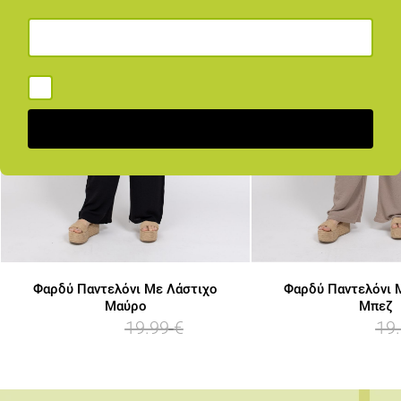
*
Έχω διαβάσει και αποδέχομαι τους
Όρους Χρήσης
.
Εγγραφή
Φαρδύ Παντελόνι Με Λάστιχο
Φαρδύ Παντελόνι 
Μαύρο
Μπεζ
19.99
€
19
15.99
€
15.99
€