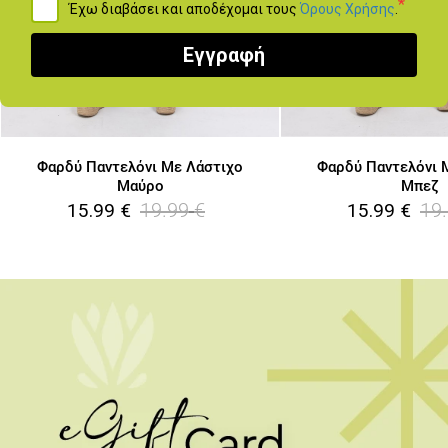
*
Έχω διαβάσει και αποδέχομαι τους
Όρους Χρήσης
.
Εγγραφή
Φαρδύ Παντελόνι Με Λάστιχο
Φαρδύ Παντελόνι 
Μαύρο
Μπεζ
19.99
€
19
15.99
€
15.99
€