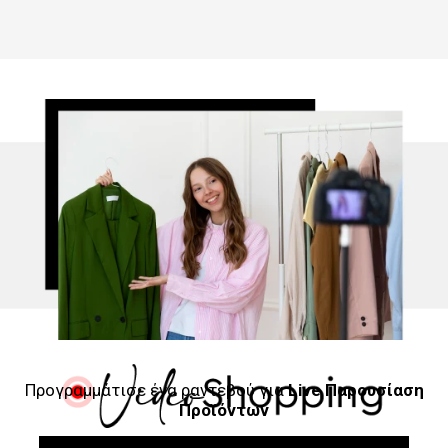
Προγραμμάτισε ένα ραντεβού για
Live Παρουσίαση
Προϊόντων