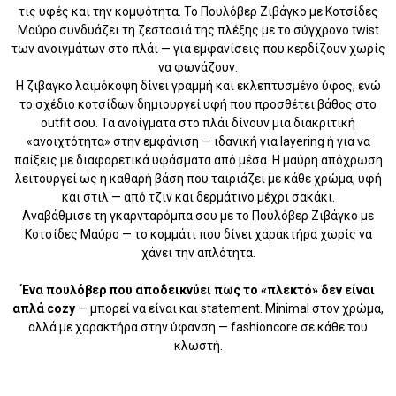
τις υφές και την κομψότητα. Το Πουλόβερ Ζιβάγκο με Κοτσίδες
Μαύρο συνδυάζει τη ζεστασιά της πλέξης με το σύγχρονο twist
των ανοιγμάτων στο πλάι — για εμφανίσεις που κερδίζουν χωρίς
να φωνάζουν.
Η ζιβάγκο λαιμόκοψη δίνει γραμμή και εκλεπτυσμένο ύφος, ενώ
το σχέδιο κοτσίδων δημιουργεί υφή που προσθέτει βάθος στο
outfit σου. Τα ανοίγματα στο πλάι δίνουν μια διακριτική
«ανοιχτότητα» στην εμφάνιση — ιδανική για layering ή για να
παίξεις με διαφορετικά υφάσματα από μέσα. Η μαύρη απόχρωση
λειτουργεί ως η καθαρή βάση που ταιριάζει με κάθε χρώμα, υφή
και στιλ — από τζιν και δερμάτινο μέχρι σακάκι.
Αναβάθμισε τη γκαρνταρόμπα σου με το Πουλόβερ Ζιβάγκο με
Κοτσίδες Μαύρο — το κομμάτι που δίνει χαρακτήρα χωρίς να
χάνει την απλότητα.
Ένα πουλόβερ που αποδεικνύει πως το «πλεκτό» δεν είναι
απλά cozy
— μπορεί να είναι και statement. Minimal στον χρώμα,
αλλά με χαρακτήρα στην ύφανση — fashioncore σε κάθε του
κλωστή.