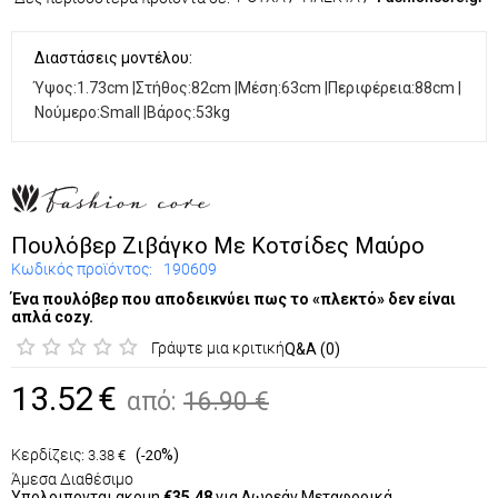
Διαστάσεις μοντέλου:
Ύψος:1.73cm |Στήθος:82cm |Μέση:63cm |Περιφέρεια:88cm |
Νούμερο:Small |Βάρος:53kg
Πουλόβερ Ζιβάγκο Με Κοτσίδες Μαύρο
Κωδικός προϊόντος:
190609
Ένα πουλόβερ που αποδεικνύει πως το «πλεκτό» δεν είναι
απλά cozy.
Γράψτε μια κριτική
Q&A (0)
13.52
€
από:
16.90
€
Κερδίζεις:
(
%)
3.38
€
-20
Άμεσα Διαθέσιμο
Υπολοιπονται ακομη
€35.48
για Δωρεάν Μεταφορικά