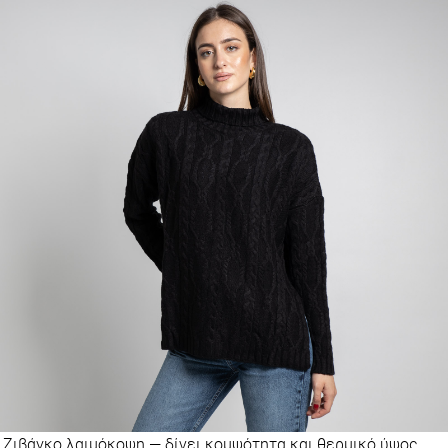
Ζιβάγκο λαιμόκοψη — δίνει κομψότητα και θερμικό ύψος.