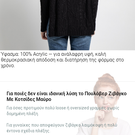
Ύφασμα: 100% Acrylic — για ανάλαφρη υφή, καλή
θερμοκρασιακή απόδοση και διατήρηση της φόρμας στο
χρόνο.
Για ποιές δεν είναι ιδανική λύση το Πουλόβερ Ζιβάγκο
Με Κοτσίδες Μαύρο
Για όσες προτιμούν πολύ loose ή oversized γραμμές χωρίς
δομημένη πλέξη.
Για γυναίκες που αποφεύγουν ζιβάγκο λαιμόκοψη ή πολύ
έντονα σχέδια πλέξης.