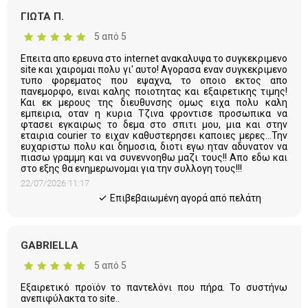
ΓΙΩΤΑ Π.
5 από 5
Επειτα απο ερευνα στο internet ανακαλυψα το συγκεκριμενο
site και χαιρομαι πολυ γι' αυτο! Αγορασα εναν συγκεκριμενο
τυπο φορεματος που εψαχνα, το οποιο εκτος απο
πανεμορφο, ειναι καλης ποιοτητας και εξαιρετικης τιμης!
Και εκ μερους της διευθυνσης ομως ειχα πολυ καλη
εμπειρια, οταν η κυρια Τζινα φροντισε προσωπικα να
φτασει εγκαιρως το δεμα στο σπιτι μου, μια και στην
εταιρια courier το ειχαν καθυστερησει καποιες μερες...Την
ευχαριστω πολυ και δημοσια, διοτι εγω ηταν αδυνατον να
πιασω γραμμη και να συνεννοηθω μαζι τους!! Απο εδω και
στο εξης θα ενημερωνομαι για την συλλογη τους!!!
22/07/2026 11:17
Eπιβεβαιωμένη αγορά από πελάτη
GABRIELLA
5 από 5
Εξαιρετικό προϊόν το παντελόνι που πήρα. Το συστήνω
ανεπιφύλακτα το site..