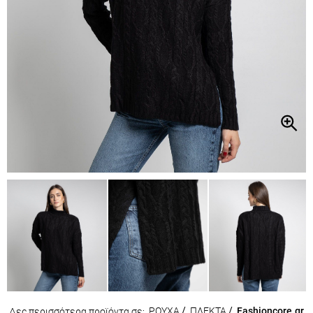
ΡΟΥΧΑ
/
ΠΛΕΚΤΑ
/
Fashioncore.gr
Δες περισσότερα προϊόντα σε: