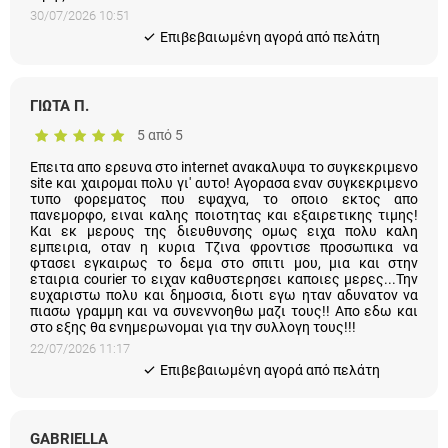
τιμής!
30/07/2026 10:51
Eπιβεβαιωμένη αγορά από πελάτη
ΓΙΩΤΑ Π.
5 από 5
Επειτα απο ερευνα στο internet ανακαλυψα το συγκεκριμενο
site και χαιρομαι πολυ γι' αυτο! Αγορασα εναν συγκεκριμενο
τυπο φορεματος που εψαχνα, το οποιο εκτος απο
πανεμορφο, ειναι καλης ποιοτητας και εξαιρετικης τιμης! Και
εκ μερους της διευθυνσης ομως ειχα πολυ καλη εμπειρια,
οταν η κυρια Τζινα φροντισε προσωπικα να φτασει εγκαιρως
το δεμα στο σπιτι μου, μια και στην εταιρια courier το ειχαν
καθυστερησει καποιες μερες...Την ευχαριστω πολυ και
δημοσια, διοτι εγω ηταν αδυνατον να πιασω γραμμη και να
συνεννοηθω μαζι τους!! Απο εδω και στο εξης θα
ενημερωνομαι για την συλλογη τους!!!
22/07/2026 11:17
Eπιβεβαιωμένη αγορά από πελάτη