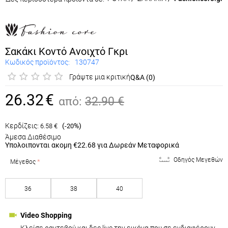
ΡΟΥΧΑ
/
ΣΑΚΑΚΙΑ
/
Fashioncore.gr
Σακάκι Κοντό Ανοιχτό Γκρι
Κωδικός προϊόντος:
130747
Γράψτε μια κριτική
Q&A (0)
26.32
€
από:
32.90
€
Κερδίζεις:
(
%)
6.58
€
-20
Άμεσα Διαθέσιμο
Υπολοιπονται ακομη
€22.68
για Δωρεάν Μεταφορικά
Οδηγός Μεγεθών
Μέγεθος
36
38
40
Video Shopping