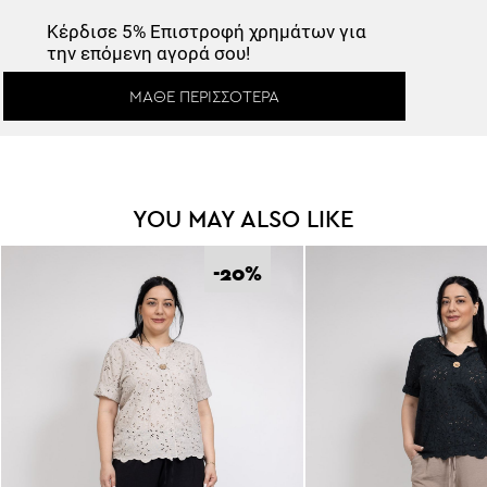
Κέρδισε -10%
Κέρδισε
5% Επιστροφή
χρημάτων για
την επόμενη αγορά σου!
ΜΆΘΕ ΠΕΡΙΣΣΌΤΕΡΑ
Κάνε εγγραφή στο Newsletter και
ξεκλείδωσε τον εκπτωτικό κωδικό!
YOU MAY ALSO LIKE
-20
%
*
Έχω διαβάσει και αποδέχομαι τους
Όρους Χρήσης
.
Εγγραφή