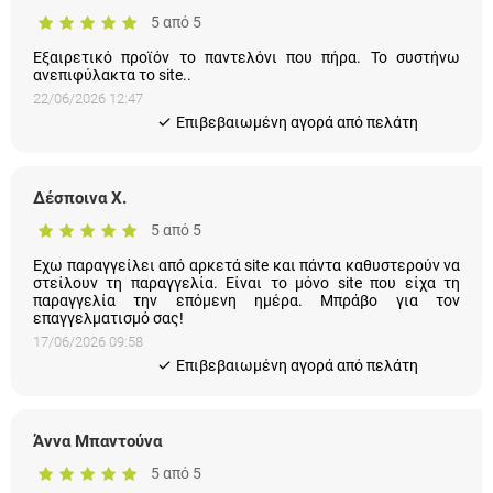
GABRIELLA
5 από 5
Εξαιρετικό προϊόν το παντελόνι που πήρα. Το συστήνω
ανεπιφύλακτα το site..
22/06/2026 12:47
Eπιβεβαιωμένη αγορά από πελάτη
Δέσποινα Χ.
5 από 5
Εχω παραγγείλει από αρκετά site και πάντα καθυστερούν να
στείλουν τη παραγγελία. Είναι το μόνο site που είχα τη
παραγγελία την επόμενη ημέρα. Μπράβο για τον
επαγγελματισμό σας!
17/06/2026 09:58
Eπιβεβαιωμένη αγορά από πελάτη
Άννα Μπαντούνα
5 από 5