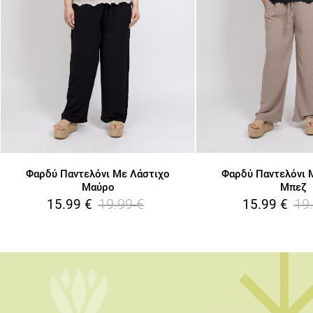
Φαρδύ Παντελόνι Με Λάστιχο
Φαρδύ Παντελόνι 
Μαύρο
Μπεζ
19.99
€
19
15.99
€
15.99
€