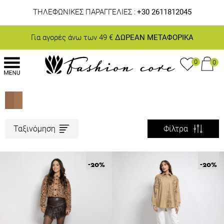
ΤΗΛΕΦΩΝΙΚΕΣ ΠΑΡΑΓΓΕΛΙΕΣ :
+30 2611812045
Για αγορές άνω των 49 €
ΔΩΡΕΑΝ ΜΕΤΑΦΟΡΙΚΑ
0
0
Ταξινόμηση
Φίλτρα
-20
%
-20
%