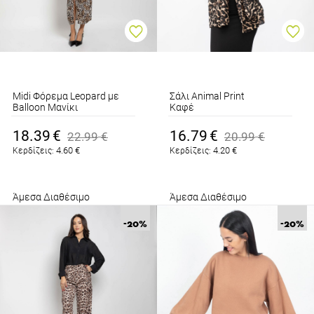
Midi Φόρεμα Leopard με
Σάλι Animal Print
Balloon Μανίκι
Καφέ
Καφέ
18.39
€
16.79
€
22.99
€
20.99
€
4.60
€
4.20
€
Κερδίζεις:
Κερδίζεις:
Άμεσα Διαθέσιμο
Άμεσα Διαθέσιμο
-20
%
-20
%