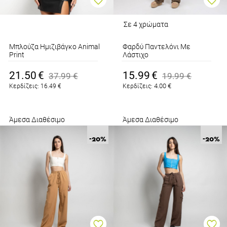
Σε 4 χρώματα
Μπλούζα Ημιζιβάγκο Animal
Φαρδύ Παντελόνι Με
Print
Λάστιχο
Καφέ
Καφέ
21.50
€
15.99
€
37.99
€
19.99
€
4.00
€
Κερδίζεις:
16.49
€
Κερδίζεις:
Άμεσα Διαθέσιμο
Άμεσα Διαθέσιμο
-20
%
-20
%