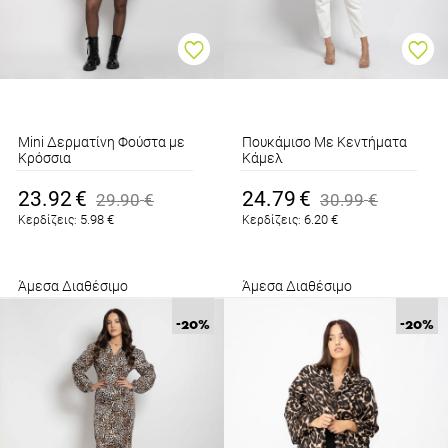
Mini Δερματίνη Φούστα με
Πουκάμισο Με Κεντήματα
Κρόσσια
Κάμελ
Καφέ
23.92
€
24.79
€
29.90
€
30.99
€
5.98
€
6.20
€
Κερδίζεις:
Κερδίζεις:
Άμεσα Διαθέσιμο
Άμεσα Διαθέσιμο
-20
%
-20
%