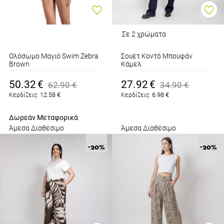
Σε 2 χρώματα
Ολόσωμο Μαγιό Swim Zebra
Σουέτ Κοντό Μπουφάν
Brown
Κάμελ
Tassels
50.32
€
27.92
€
62.90
€
34.90
€
12.58
€
6.98
€
Κερδίζεις:
Κερδίζεις:
Δωρεάν Μεταφορικά
Άμεσα Διαθέσιμο
Άμεσα Διαθέσιμο
-20
%
-20
%