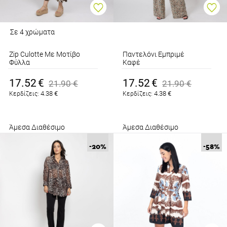
Σε 4 χρώματα
Zip Culotte Με Μοτίβο
Παντελόνι Εμπριμέ
Φύλλα
Καφέ
Καφέ
17.52
€
17.52
€
21.90
€
21.90
€
4.38
€
4.38
€
Κερδίζεις:
Κερδίζεις:
Άμεσα Διαθέσιμο
Άμεσα Διαθέσιμο
-20
%
-58
%