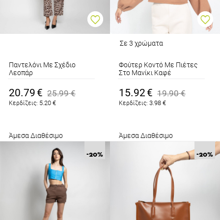
Σε 3 χρώματα
Παντελόνι Με Σχέδιο
Φούτερ Κοντό Με Πιέτες
Λεοπάρ
Στο Μανίκι Καφέ
Καφέ
Ανοιχτό
20.79
€
15.92
€
25.99
€
19.90
€
5.20
€
3.98
€
Κερδίζεις:
Κερδίζεις:
Άμεσα Διαθέσιμο
Άμεσα Διαθέσιμο
-20
%
-20
%