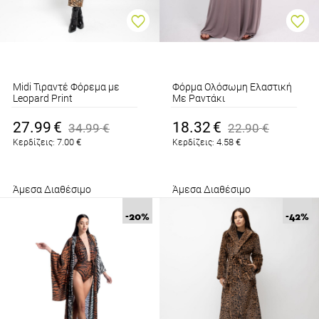
Midi Τιραντέ Φόρεμα με
Φόρμα Ολόσωμη Ελαστική
Leopard Print
Με Ραντάκι
Καφέ
Πούρο
27.99
€
18.32
€
34.99
€
22.90
€
7.00
€
4.58
€
Κερδίζεις:
Κερδίζεις:
Άμεσα Διαθέσιμο
Άμεσα Διαθέσιμο
-20
%
-42
%