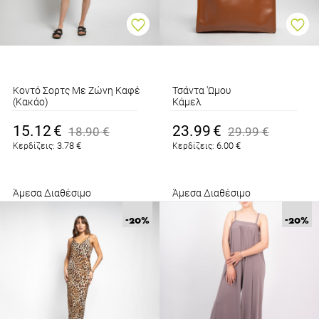
Κοντό Σορτς Με Ζώνη Καφέ
Τσάντα 'Ωμου
(Κακάο)
Κάμελ
15.12
€
23.99
€
18.90
€
29.99
€
3.78
€
6.00
€
Κερδίζεις:
Κερδίζεις:
Άμεσα Διαθέσιμο
Άμεσα Διαθέσιμο
-20
%
-20
%