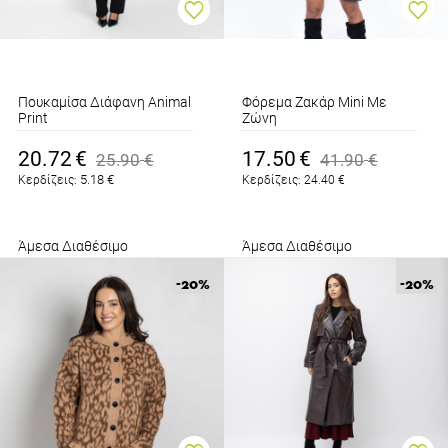
Πουκαμίσα Διάφανη Animal
Φόρεμα Ζακάρ Mini Με
Print
Ζώνη
Καφέ
Καφέ
20.72
€
17.50
€
25.90
€
41.90
€
5.18
€
Κερδίζεις:
Κερδίζεις:
24.40
€
Άμεσα Διαθέσιμο
Άμεσα Διαθέσιμο
-20
%
-20
%