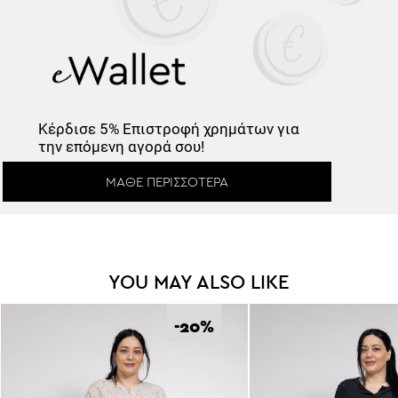
Κέρδισε -10%
Κέρδισε
5% Επιστροφή
χρημάτων για
την επόμενη αγορά σου!
Κάνε εγγραφή στο Newsletter και
ξεκλείδωσε τον εκπτωτικό κωδικό!
ΜΆΘΕ ΠΕΡΙΣΣΌΤΕΡΑ
YOU MAY ALSO LIKE
*
Έχω διαβάσει και αποδέχομαι τους
Όρους Χρήσης
.
-20
%
Εγγραφή