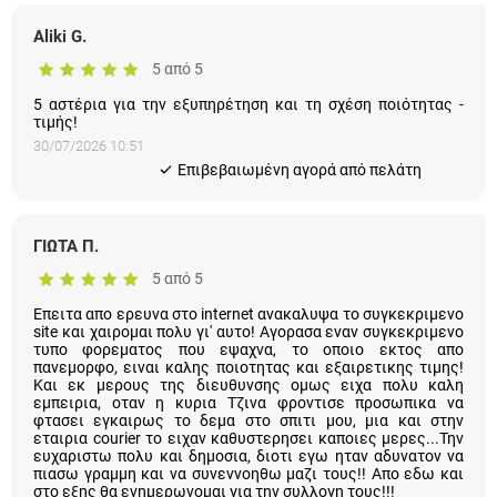
Aliki G.
5 από 5
5 αστέρια για την εξυπηρέτηση και τη σχέση ποιότητας -
τιμής!
30/07/2026 10:51
Eπιβεβαιωμένη αγορά από πελάτη
ΓΙΩΤΑ Π.
5 από 5
Επειτα απο ερευνα στο internet ανακαλυψα το συγκεκριμενο
site και χαιρομαι πολυ γι' αυτο! Αγορασα εναν συγκεκριμενο
τυπο φορεματος που εψαχνα, το οποιο εκτος απο
πανεμορφο, ειναι καλης ποιοτητας και εξαιρετικης τιμης!
Και εκ μερους της διευθυνσης ομως ειχα πολυ καλη
εμπειρια, οταν η κυρια Τζινα φροντισε προσωπικα να
φτασει εγκαιρως το δεμα στο σπιτι μου, μια και στην
εταιρια courier το ειχαν καθυστερησει καποιες μερες...Την
ευχαριστω πολυ και δημοσια, διοτι εγω ηταν αδυνατον να
πιασω γραμμη και να συνεννοηθω μαζι τους!! Απο εδω και
στο εξης θα ενημερωνομαι για την συλλογη τους!!!