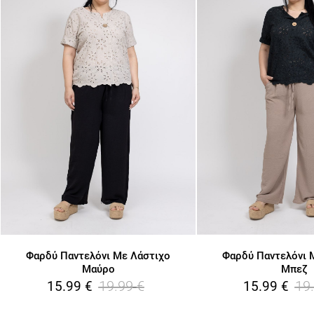
Φαρδύ Παντελόνι Με Λάστιχο
Φαρδύ Παντελόνι 
Μαύρο
Μπεζ
19.99
€
19
15.99
€
15.99
€