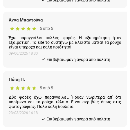
Άννα Μπαντούνα
5 από 5
Έχω παραγγείλει πολλές φορές. Η εξυπηρέτηση ήταν
εξαιρετική. Το site το συστήνω με κλειστά ματιά! Τα ρούχα
είναι υπέροχα και καλή ποιότητα!
09/06/2026 18:30
Eπιβεβαιωμένη αγορά από πελάτη
Πόπη Π.
5 από 5
Δύο φορές έχω παραγγείλει. Ήρθαν νωρίτερα απ' ότι
περίμενα και τα ρούχα τέλεια. Είναι ακριβώς όπως στις
φωτογραφίες. Πολύ καλή δουλειά!
23/03/2026 14:18
Eπιβεβαιωμένη αγορά από πελάτη