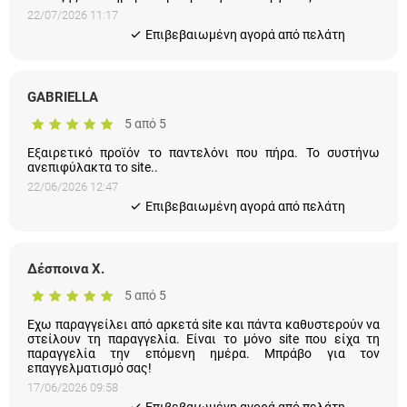
22/07/2026 11:17
Eπιβεβαιωμένη αγορά από πελάτη
GABRIELLA
5 από 5
Εξαιρετικό προϊόν το παντελόνι που πήρα. Το συστήνω
ανεπιφύλακτα το site..
22/06/2026 12:47
Eπιβεβαιωμένη αγορά από πελάτη
Δέσποινα Χ.
5 από 5
Εχω παραγγείλει από αρκετά site και πάντα καθυστερούν να
στείλουν τη παραγγελία. Είναι το μόνο site που είχα τη
παραγγελία την επόμενη ημέρα. Μπράβο για τον
επαγγελματισμό σας!
17/06/2026 09:58
Eπιβεβαιωμένη αγορά από πελάτη