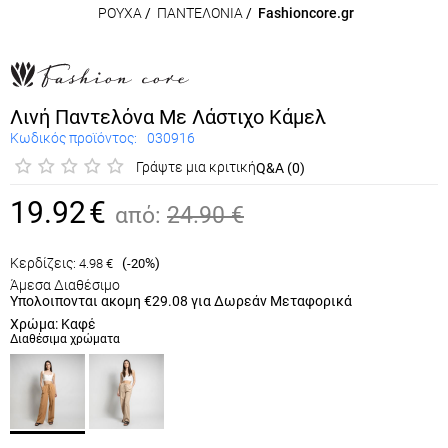
ΡΟΥΧΑ
/
ΠΑΝΤΕΛΟΝΙΑ
/
Fashioncore.gr
Λινή Παντελόνα Με Λάστιχο Κάμελ
Κωδικός προϊόντος:
030916
Γράψτε μια κριτική
Q&A (0)
19.92
€
από:
24.90
€
Κερδίζεις:
(
%)
4.98
€
-20
Άμεσα Διαθέσιμο
Υπολοιπονται ακομη
€29.08
για Δωρεάν Μεταφορικά
Χρώμα: Καφέ
Διαθέσιμα χρώματα