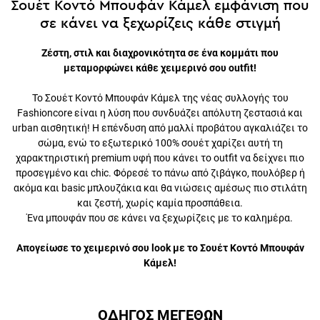
Σουέτ Κοντό Μπουφάν Κάμελ εμφάνιση που
σε κάνει να ξεχωρίζεις κάθε στιγμή
Ζέστη, στιλ και διαχρονικότητα σε ένα κομμάτι που
μεταμορφώνει κάθε χειμερινό σου outfit!
Το Σουέτ Κοντό Μπουφάν Κάμελ της νέας συλλογής του
Fashioncore είναι η λύση που συνδυάζει απόλυτη ζεστασιά και
urban αισθητική! Η επένδυση από μαλλί προβάτου αγκαλιάζει το
σώμα, ενώ το εξωτερικό 100% σουέτ χαρίζει αυτή τη
χαρακτηριστική premium υφή που κάνει το outfit να δείχνει πιο
προσεγμένο και chic. Φόρεσέ το πάνω από ζιβάγκο, πουλόβερ ή
ακόμα και basic μπλουζάκια και θα νιώσεις αμέσως πιο στιλάτη
και ζεστή, χωρίς καμία προσπάθεια.
Ένα μπουφάν που σε κάνει να ξεχωρίζεις με το καλημέρα.
Απογείωσε το χειμερινό σου look με το Σουέτ Κοντό Μπουφάν
Κάμελ!
ΟΔΗΓΟΣ ΜΕΓΕΘΩΝ