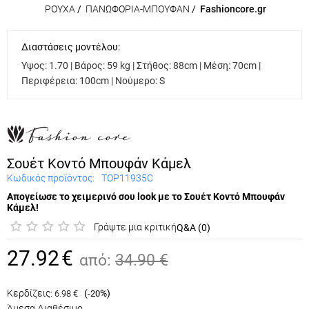
ΡΟΥΧΑ
/
ΠΑΝΩΦΟΡΙΑ-ΜΠΟΥΦΑΝ
/
Fashioncore.gr
Διαστάσεις μοντέλου:
Υψος: 1.70 | Βάρος: 59 kg | Στήθος: 88cm | Μέση: 70cm |
Περιφέρεια: 100cm | Νούμερο: S
Σουέτ Κοντό Μπουφάν Κάμελ
Κωδικός προϊόντος:
TOP11935C
Απογείωσε το χειμερινό σου look με το Σουέτ Κοντό Μπουφάν
Κάμελ!
Γράψτε μια κριτική
Q&A (0)
27.92
€
από:
34.90
€
Κερδίζεις:
(
%)
6.98
€
-20
Άμεσα Διαθέσιμο