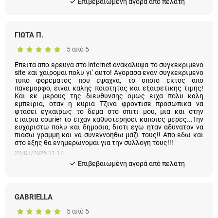
Eπιβεβαιωμένη αγορά από πελάτη
ΓΙΩΤΑ Π.
5 από 5
Επειτα απο ερευνα στο internet ανακαλυψα το συγκεκριμενο
site και χαιρομαι πολυ γι' αυτο! Αγορασα εναν συγκεκριμενο
τυπο φορεματος που εψαχνα, το οποιο εκτος απο
πανεμορφο, ειναι καλης ποιοτητας και εξαιρετικης τιμης!
Και εκ μερους της διευθυνσης ομως ειχα πολυ καλη
εμπειρια, οταν η κυρια Τζινα φροντισε προσωπικα να
φτασει εγκαιρως το δεμα στο σπιτι μου, μια και στην
εταιρια courier το ειχαν καθυστερησει καποιες μερες...Την
ευχαριστω πολυ και δημοσια, διοτι εγω ηταν αδυνατον να
πιασω γραμμη και να συνεννοηθω μαζι τους!! Απο εδω και
στο εξης θα ενημερωνομαι για την συλλογη τους!!!
22/07/2026 11:17
Eπιβεβαιωμένη αγορά από πελάτη
GABRIELLA
5 από 5