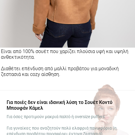
Είναι από 100% σουέτ που χαρίζει πλούσια υφή και υψηλή
ανθεκτικότητα.
Διαθέτει επένδυση από μαλλί προβάτου για μοναδική
ζεστασιά και cozy αίσθηση.
Για ποιές δεν είναι ιδανική λύση το Σουέτ Κοντό
Μπουφάν Κάμελ
Για όσες προτιμούν μακριά παλτό ή oversize puffers.
Για γυναίκες που αναζητούν πολύ ελαφριά πανωφόρια (η
επένδυση προβάτου προσφέρει έντονη ζεστασιά).