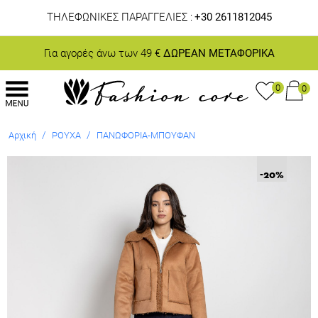
ΤΗΛΕΦΩΝΙΚΕΣ ΠΑΡΑΓΓΕΛΙΕΣ :
+30 2611812045
Για αγορές άνω των 49 €
ΔΩΡΕΑΝ ΜΕΤΑΦΟΡΙΚΑ
0
0
/
/
Αρχική
ΡΟΥΧΑ
ΠΑΝΩΦΟΡΙΑ-ΜΠΟΥΦΑΝ
-20
%