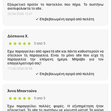
Εξαιρετικό προϊόν το παντελόνι που πήρα. Το συστήνω
ανεπιφύλακτα το site..
22/06/2026 12:47
Eπιβεβαιωμένη αγορά από πελάτη
Δέσποινα Χ.
5 από 5
Εχω παραγγείλει από αρκετά site και πάντα καθυστερούν να
στείλουν τη παραγγελία. Είναι το μόνο site που είχα τη
παραγγελία την επόμενη ημέρα. Μπράβο για τον
επαγγελματισμό σας!
17/06/2026 09:58
Eπιβεβαιωμένη αγορά από πελάτη
Άννα Μπαντούνα
5 από 5
Έχω παραγγείλει πολλές φορές. Η εξυπηρέτηση ήταν
εξαιρετική. Το site το συστήνω με κλειστά ματιά! Τα ρούχα