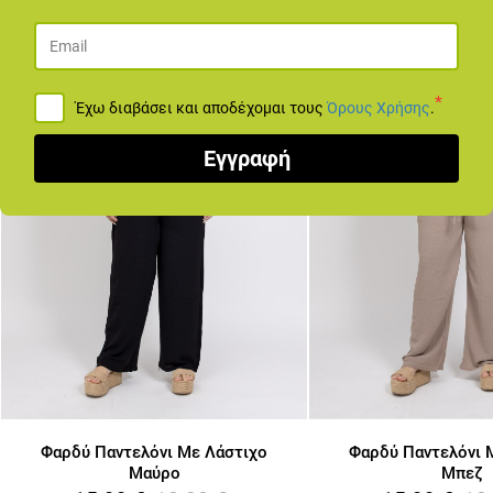
*
Έχω διαβάσει και αποδέχομαι τους
Όρους Χρήσης
.
Εγγραφή
Φαρδύ Παντελόνι Με Λάστιχο
Φαρδύ Παντελόνι 
Μαύρο
Μπεζ
19.99
€
19
15.99
€
15.99
€