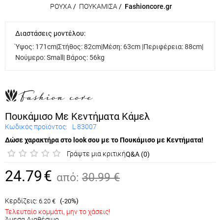
ΡΟΥΧΑ
/
ΠΟΥΚΑΜΙΣΑ
/
Fashioncore.gr
Διαστάσεις μοντέλου:
Ύψος: 171cm|Στήθος: 82cm|Μέση: 63cm |Περιφέρεια: 88cm|
Νούμερο: Small| Βάρος: 56kg
Πουκάμισο Με Κεντήματα Κάμελ
Κωδικός προϊόντος:
L 83007
Δώσε χαρακτήρα στο look σου με το Πουκάμισο με
Κεντήματα!
Γράψτε μια κριτική
Q&A (0)
24.79
€
από:
30.99
€
Κερδίζεις:
(
%)
6.20
€
-20
Τελευταίο κομμάτι, μην το χάσεις!