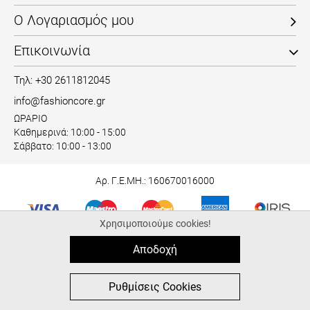
Επικοινωνία
Τηλ: +30 2611812045
info@fashioncore.gr
ΩΡΑΡΙΟ
Καθημερινά: 10:00 - 15:00
Σάββατο: 10:00 - 13:00
Αρ. Γ.Ε.ΜΗ.: 160670016000
ΠΙΣΤΟΠΟΙΗΣΕΙΣ
Χρησιμοποιούμε cookies!
Αποδοχή
© 2026 fashioncore.gr
0
0
ALL-IN-ONE eCommerce Business Development by Plushost.gr
Ρυθμίσεις Cookies
MΕΝΟΥ
ΑΓΟΡΑ
ΑΝΑΖΉΤΗΣΗ
ΑΓΑΠΗΜΈΝΑ
ΚΑΛΑΘΙ