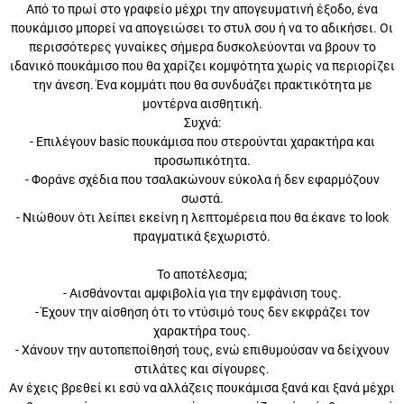
Από το πρωί στο γραφείο μέχρι την απογευματινή έξοδο, ένα
πουκάμισο μπορεί να απογειώσει το στυλ σου ή να το αδικήσει. Οι
περισσότερες γυναίκες σήμερα δυσκολεύονται να βρουν το ιδανικό
πουκάμισο που θα χαρίζει κομψότητα χωρίς να περιορίζει την άνεση.
Ένα κομμάτι που θα συνδυάζει πρακτικότητα με μοντέρνα αισθητική.
Συχνά:
- Επιλέγουν basic πουκάμισα που στερούνται χαρακτήρα και
προσωπικότητα.
- Φοράνε σχέδια που τσαλακώνουν εύκολα ή δεν εφαρμόζουν σωστά.
- Νιώθουν ότι λείπει εκείνη η λεπτομέρεια που θα έκανε το look
πραγματικά ξεχωριστό.
Το αποτέλεσμα;
- Αισθάνονται αμφιβολία για την εμφάνιση τους.
- Έχουν την αίσθηση ότι το ντύσιμό τους δεν εκφράζει τον χαρακτήρα
τους.
- Χάνουν την αυτοπεποίθησή τους, ενώ επιθυμούσαν να δείχνουν
στιλάτες και σίγουρες.
Αν έχεις βρεθεί κι εσύ να αλλάζεις πουκάμισα ξανά και ξανά μέχρι να
βρεις εκείνο που πραγματικά σου ταιριάζει, τότε ήρθε η στιγμή να
γνωρίσεις το Πουκάμισο με Κεντήματα: κομψό, άνετο, με λεπτομέρειες