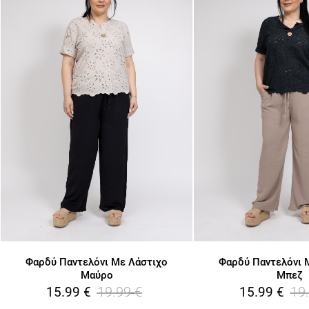
Φαρδύ Παντελόνι Με Λάστιχο
Φαρδύ Παντελόνι 
Μαύρο
Μπεζ
19.99
€
19
15.99
€
15.99
€