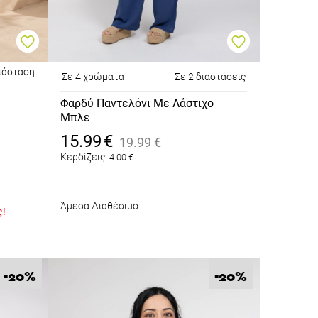
διάσταση
Σε 4 χρώματα
Σε 2 διαστάσεις
Φαρδύ Παντελόνι Με Λάστιχο
Μπλε
Ρουά
15.99
€
19.99
€
Κερδίζεις:
4.00
€
Άμεσα Διαθέσιμο
ς!
%
%
-20
-20