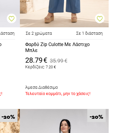
διάσταση
Σε 2 χρώματα
Σε 1 διάσταση
ο
Φαρδύ Zip Culotte Με Λάστιχο
Μπλε
28.79
€
35.99
€
Κερδίζεις:
7.20
€
Άμεσα Διαθέσιμο
ς!
Τελευταίο κομμάτι, μην το χάσεις!
%
%
-20
-20