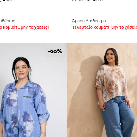
αθέσιμο
Άμεσα Διαθέσιμο
 κομμάτι, μην το χάσεις!
Τελευταίο κομμάτι, μην το χάσει
%
-20
Κέρδισε -10%
Κάνε εγγραφή στο Newsletter και
ξεκλείδωσε τον εκπτωτικό κωδικό!