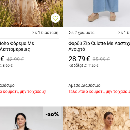
Σε 1 διάσταση
Σε 2 χρώματα
Σε 1 
Boho Φόρεμα Με
Φαρδύ Zip Culotte Με Λάστιχ
Λεπτομέρειες
Ανοιχτό
Μπλε
€
28.79
€
42.99
€
35.99
€
:
Κερδίζεις:
8.60
€
7.20
€
αθέσιμο
Άμεσα Διαθέσιμο
 κομμάτι, μην το χάσεις!
Τελευταίο κομμάτι, μην το χάσει
%
-20