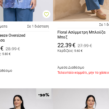
*
Έχω διαβάσει και αποδέχομαι τους
Όρους Χρήσης
.
Σε 1 
ώματα
Σε 1 διάσταση
Floral Ασύμμετρη Μπλούζα
Εγγραφή
reeze Oversized
Μπεζ
ίσα
22.39
€
27.99
€
€
28.99
€
Κερδίζεις:
5.60
€
:
5.80
€
Άμεσα Διαθέσιμο
αθέσιμο
Τελευταίο κομμάτι, μην το χάσει
%
-20