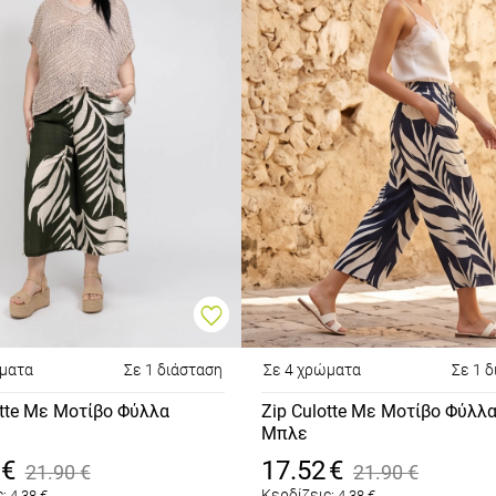
ώματα
Σε 1 διάσταση
Σε 4 χρώματα
Σε 1 
otte Με Μοτίβο Φύλλα
Zip Culotte Με Μοτίβο Φύλλ
Μπλε
€
17.52
€
21.90
€
21.90
€
:
Κερδίζεις:
4.38
€
4.38
€