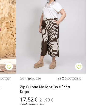
διάσταση
Σε 4 χρώματα
Σε 2 διαστάσεις
α
Zip Culotte Με Μοτίβο Φύλλα
Καφέ
17.52
€
21.90
€
Κερδίζεις:
4.38
€