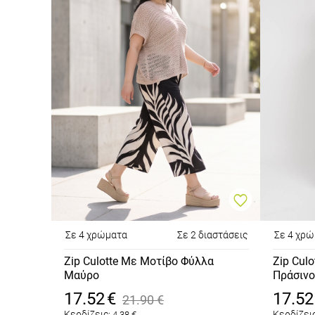
Σε 4 χρώματα
Σε 2 διαστάσεις
Σε 4 χρ
Zip Culotte Με Μοτίβο Φύλλα
Zip Cul
Μαύρο
Πράσινο
17.52
€
17.52
21.90
€
Κερδίζεις:
Κερδίζεις
4.38
€