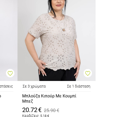
αστάσεις
Σε 3 χρώματα
Σε 1 διάσταση
ο
Μπλούζα Κιπούρ Με Κουμπί
Μπεζ
20.72
€
25.90
€
Κερδίζεις:
5.18
€