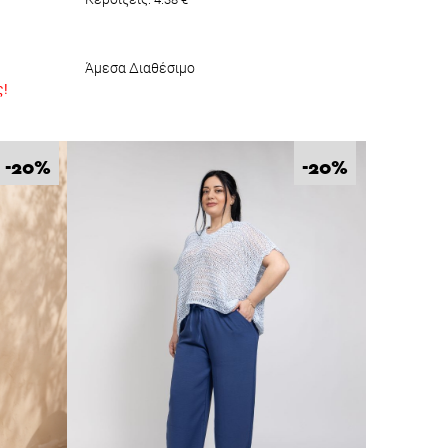
Άμεσα Διαθέσιμο
ς!
%
%
-20
-20