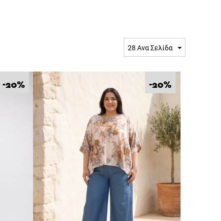
28 Ανα Σελίδα
%
%
-20
-20