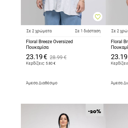
Σε 2 χρώματα
Σε 1 διάσταση
Σε 2 χρ
Floral Breeze Oversized
Floral B
Πουκαμίσα
Πουκαμ
Λευκό
Μπλε
23.19
€
23.19
28.99
€
Κερδίζεις:
Κερδίζεις
5.80
€
Άμεσα Διαθέσιμο
Άμεσα Δι
%
-20