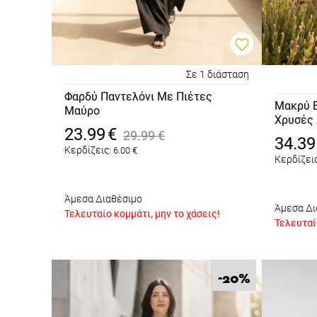
Σε 1 διάσταση
Φαρδύ Παντελόνι Με Πιέτες
Μακρύ 
Μαύρο
Χρυσές 
23.99
€
Εκρού
29.99
€
34.39
Κερδίζεις:
6.00
€
Κερδίζεις
Άμεσα Διαθέσιμο
Άμεσα Δι
Τελευταίο κομμάτι, μην το χάσεις!
Τελευταίο
%
-20