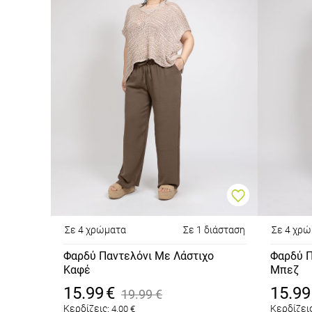
Σε 4 χρώματα
Σε 1 διάσταση
Σε 4 χρ
Φαρδύ Παντελόνι Με Λάστιχο
Φαρδύ Π
Καφέ
Μπεζ
15.99
€
15.99
19.99
€
Κερδίζεις:
Κερδίζεις
4.00
€