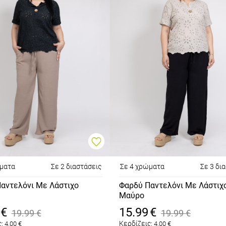
ώματα
Σε 2 διαστάσεις
Σε 4 χρώματα
Σε 3 δι
αντελόνι Με Λάστιχο
Φαρδύ Παντελόνι Με Λάστιχ
Μαύρο
€
15.99
€
19.99
€
19.99
€
:
Κερδίζεις:
4.00
€
4.00
€