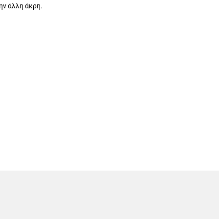
ην άλλη άκρη.