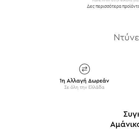
Δες περισσότερα προϊόντα
Ντύν
1η Αλλαγή Δωρεάν
Σε όλη την Ελλάδα
Συγ
Αμάνικ