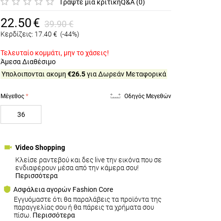
Γράψτε μια κριτική
Q&A (0)
22.50
€
39.90
€
Κερδίζεις:
17.40
€
(-44%)
Τελευταίο κομμάτι, μην το χάσεις!
Άμεσα Διαθέσιμο
Υπολοιπονται ακομη
€26.5
για Δωρεάν Μεταφορικά
Μέγεθος
Οδηγός Μεγεθών
36
Video Shopping
Κλείσε ραντεβού και δες live την εικόνα που σε
ενδιαφέρουν μέσα από την κάμερα σου!
Περισσότερα
Ασφάλεια αγορών Fashion Core
Εγγυόμαστε ότι θα παραλάβεις τα προϊόντα της
παραγγελίας σου ή θα πάρεις τα χρήματα σου
πίσω.
Περισσότερα