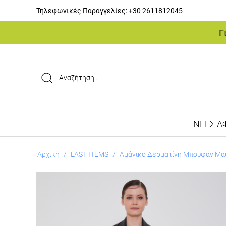
Τηλεφωνικές Παραγγελίες:
+30 2611812045
Γ
ΝΕΕΣ ΑΦ
Αρχική
/
LAST ITEMS
/
Αμάνικο Δερματίνη Μπουφάν Μα