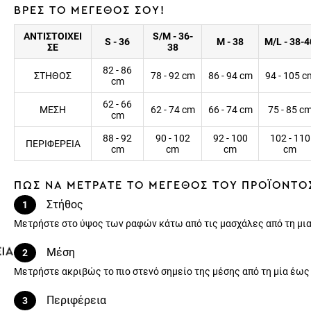
ΒΡΕΣ ΤΟ ΜΕΓΕΘΟΣ ΣΟΥ!
ΑΝΤΙΣΤΟΙΧΕΙ
S/M - 36-
S - 36
M - 38
M/L - 38-4
ΣΕ
38
82 - 86
ΣΤΗΘΟΣ
78 - 92 cm
86 - 94 cm
94 - 105 c
cm
62 - 66
ΜΕΣΗ
62 - 74 cm
66 - 74 cm
75 - 85 c
cm
88 - 92
90 - 102
92 - 100
102 - 110
ΠΕΡΙΦΕΡΕΙΑ
cm
cm
cm
cm
ΠΩΣ ΝΑ ΜΕΤΡΑΤΕ ΤΟ ΜΕΓΕΘΟΣ ΤΟΥ ΠΡΟΪΟΝΤΟ
Στήθος
1
Μετρήστε στο ύψος των ραφών κάτω από τις μασχάλες από τη μια
Μέση
2
Μετρήστε ακριβώς το πιο στενό σημείο της μέσης από τη μία έως
Περιφέρεια
3