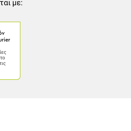
ται με:
όν
rier
ίες
στο
τις