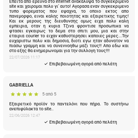
ειναι καλης ποιοτητας και εξαιρετικης τιμης! Και εκ μερους της
διευθυνσης ομως ειχα πολυ καλη εμπειρια, οταν η κυρια Τζινα
φροντισε προσωπικα να φτασει εγκαιρως το δεμα στο σπιτι
μου, μια και στην εταιρια courier το ειχαν καθυστερησει καποιες
μερες...Την ευχαριστω πολυ και δημοσια, διοτι εγω ηταν
αδυνατον να πιασω γραμμη και να συνεννοηθω μαζι τους!!
Απο εδω και στο εξης θα ενημερωνομαι για την συλλογη τους!!!
22/07/2026 11:17
Eπιβεβαιωμένη αγορά από πελάτη
GABRIELLA
5 από 5
Εξαιρετικό προϊόν το παντελόνι που πήρα. Το συστήνω
ανεπιφύλακτα το site..
22/06/2026 12:47
Eπιβεβαιωμένη αγορά από πελάτη
Δέσποινα Χ.
5 από 5