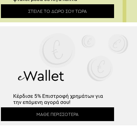
ΣΤΕΊΛΕ ΤΟ ΔΏΡΟ ΣΟΥ ΤΏΡΑ
Κάνε εγγραφή στο Newsletter και
ξεκλείδωσε τον εκπτωτικό κωδικό!
*
Έχω διαβάσει και αποδέχομαι τους
Όρους Χρήσης
.
Εγγραφή
Κέρδισε
5% Επιστροφή
χρημάτων για την
επόμενη αγορά σου!
ΜΆΘΕ ΠΕΡΙΣΣΌΤΕΡΑ