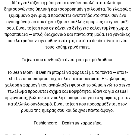
αγκαλιάζει τη μέση και στενεύει απαλά στο τελείωμα, δημιουργώντας
θηλυκή και ισορροπημένη σιλουέτα. Το ελαφρώς ξεβαμμένο φινίρισμα
προσθέτει ανεπιτήδευτο στυλ, σαν ένα αγαπημένο jean που έχει
«ζήσει» πολλές όμορφες στιγμές μαζί σου. Είναι το jean που σε κάνει
να δείχνεις καλοντυμένη χωρίς προσπάθεια — απλό, διαχρονικό και
πάντα στη μόδα. Για γυναίκες που λατρεύουν την αυθεντικότητα,
αυτό το denim είναι το νέο τους καθημερινό must.
Το jean που συνδυάζει άνεση και ρετρό διάθεση
Το Jean Mom Fit Denim μπορεί να φορεθεί με τα πάντα — από t-
shirts και πουκάμισα μέχρι πλεκτά και σακάκια. Η ψηλόμεση, χαλαρή
εφαρμογή του αγκαλιάζει φυσικά το σώμα, ενώ το στενό τελείωμα
προσθέτει σχήμα και κομψότητα. Ιδανικό για casual εμφανίσεις,
βόλτες στην πόλη ή ακόμα και για το γραφείο, με τον κατάλληλο
συνδυασμό. Είναι το jean που προσαρμόζεται στον ρυθμό της
ημέρας σου και δείχνει πάντα άψογο.
Fashioncore — Denim με χαρακτήρα
Στο Fashioncore, επιλέγουμε denim που συνδυάζουν άνεση, στυλ και