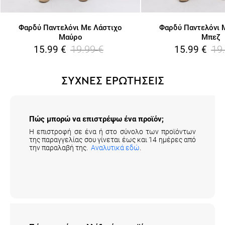
Φαρδύ Παντελόνι Με Λάστιχο
Φαρδύ Παντελόνι 
Μαύρο
Μπεζ
19.99
€
19
15.99
€
15.99
€
ΣΥΧΝΕΣ ΕΡΩΤΗΣΕΙΣ
Πώς μπορώ να επιστρέψω ένα προϊόν;
Η επιστροφή σε ένα ή στο σύνολο των προϊόντων
της παραγγελίας σου γίνεται έως και 14 ημέρες από
την παραλαβή της.
Αναλυτικά εδώ
.
Πώς μπορώ να αλλάξω ένα προϊόν;