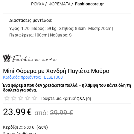
ΡΟΥΧΑ
/
ΦΟΡΕΜΑΤΑ
/
Fashioncore.gr
Διαστάσεις μοντέλου:
Υψος: 1.70 | Βάρος: 59 kg | Στήθος: 88cm | Μέση: 70cm |
Περιφέρεια: 100cm | Νούμερο: S
Mini Φόρεμα με Χονδρή Παγιέτα Μαύρο
Κωδικός προϊόντος:
ELSE13081
Ένα φόρεμα που δεν χρειάζεται πολλά – η λάμψη του κάνει
όλη τη δουλειά για σένα.
Γράψτε μια κριτική
Q&A (0)
23.99
€
από:
29.99
€
Κερδίζεις:
(
%)
6.00
€
-20
Άμεσα Διαθέσιμο