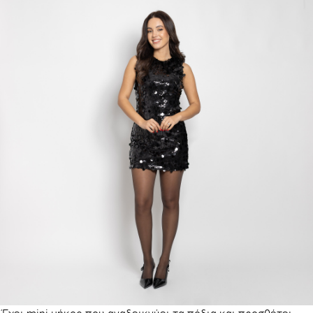
Έχει mini μήκος που αναδεικνύει τα πόδια και προσθέτει
νεανική ενέργεια.