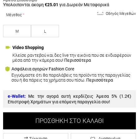
Υπολοιπονται ακομη
€25.01
για Δωρεάν Μεταφορικά
Οδηγός Μεγεθών
Μέγεθος
M
L
Video Shopping
Κλείσε ραντεβού και δες live την εικόνα που σε ενδιαφέρουν
μέσα από την κάμερα σου!
Περισσότερα
Ασφάλεια αγορών Fashion Core
Εγγυόμαστε ότι θα παραλάβεις τα προϊόντα της παραγγελίας
σου ή θα πάρεις τα χρήματα σου πίσω.
Περισσότερα
e-Wallet:
Με την αγορά αυτή κερδίζεις Άμεσα 5% (
1.2€
)
Επιστροφή Χρημάτων για επόμενη παραγγελία σου!
ΠΡΟΣΘΉΚΗ ΣΤΟ ΚΑΛΆΘΙ
Σύγκριση
Αγαπημένα