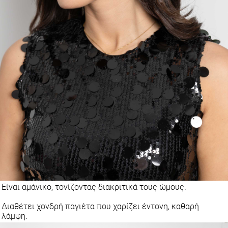
Είναι αμάνικο, τονίζοντας διακριτικά τους ώμους.
Διαθέτει χονδρή παγιέτα που χαρίζει έντονη, καθαρή
λάμψη.