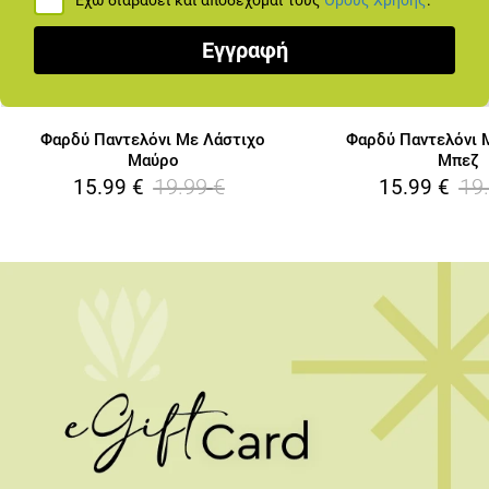
Έχω διαβάσει και αποδέχομαι τους
Όρους Χρήσης
.
Εγγραφή
Φαρδύ Παντελόνι Με Λάστιχο
Φαρδύ Παντελόνι 
Μαύρο
Μπεζ
19.99
€
19
15.99
€
15.99
€
Το Δώρο που ταιριάζει σε όλους και