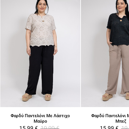
Φαρδύ Παντελόνι Με Λάστιχο
Φαρδύ Παντελόνι 
Μαύρο
Μπεζ
19.99
€
19
15.99
€
15.99
€