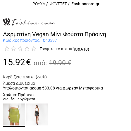
ΡΟΥΧΑ
/
ΦΟΥΣΤΕΣ
/
Fashioncore.gr
Δερματίνη Vegan Μίνι Φούστα Πράσινη
Κωδικός προϊόντος:
040597
Γράψτε μια κριτική
Q&A (0)
15.92
€
από:
19.90
€
Κερδίζεις:
(
%)
3.98
€
-20
Άμεσα Διαθέσιμο
Υπολοιπονται ακομη
€33.08
για Δωρεάν Μεταφορικά
Χρώμα: Πράσινο
Διαθέσιμα χρώματα