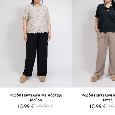
Φαρδύ Παντελόνι Με Λάστιχο
Φαρδύ Παντελόνι 
Μαύρο
Μπεζ
19.99
€
19
15.99
€
15.99
€