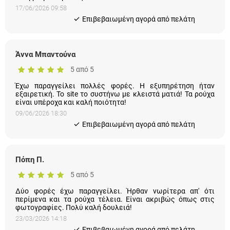
17/06/2026 09:58
Eπιβεβαιωμένη αγορά από πελάτη
Άννα Μπαντούνα
5 από 5
Έχω παραγγείλει πολλές φορές. Η εξυπηρέτηση ήταν
εξαιρετική. Το site το συστήνω με κλειστά ματιά! Τα ρούχα
είναι υπέροχα και καλή ποιότητα!
09/06/2026 18:30
Eπιβεβαιωμένη αγορά από πελάτη
Πόπη Π.
5 από 5
Δύο φορές έχω παραγγείλει. Ήρθαν νωρίτερα απ' ότι
περίμενα και τα ρούχα τέλεια. Είναι ακριβώς όπως στις
φωτογραφίες. Πολύ καλή δουλειά!
23/03/2026 14:18
Eπιβεβαιωμένη αγορά από πελάτη