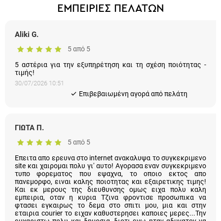
ΕΜΠΕΙΡΙΕΣ ΠΕΛΑΤΩΝ
Aliki G.
5 από 5
5 αστέρια για την εξυπηρέτηση και τη σχέση ποιότητας -
τιμής!
30/07/2026 10:51
Eπιβεβαιωμένη αγορά από πελάτη
ΓΙΩΤΑ Π.
5 από 5
Επειτα απο ερευνα στο internet ανακαλυψα το συγκεκριμενο
site και χαιρομαι πολυ γι' αυτο! Αγορασα εναν συγκεκριμενο
τυπο φορεματος που εψαχνα, το οποιο εκτος απο
πανεμορφο, ειναι καλης ποιοτητας και εξαιρετικης τιμης!
Και εκ μερους της διευθυνσης ομως ειχα πολυ καλη
εμπειρια, οταν η κυρια Τζινα φροντισε προσωπικα να
φτασει εγκαιρως το δεμα στο σπιτι μου, μια και στην
εταιρια courier το ειχαν καθυστερησει καποιες μερες...Την
ευχαριστω πολυ και δημοσια, διοτι εγω ηταν αδυνατον να