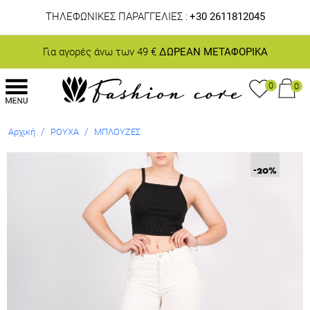
ΤΗΛΕΦΩΝΙΚΕΣ ΠΑΡΑΓΓΕΛΙΕΣ :
+30 2611812045
Για αγορές άνω των 49 €
ΔΩΡΕΑΝ ΜΕΤΑΦΟΡΙΚΑ
0
0
/
/
Αρχική
ΡΟΥΧΑ
ΜΠΛΟΥΖΕΣ
-20
%