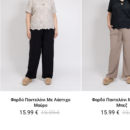
Φαρδύ Παντελόνι Με Λάστιχο
Φαρδύ Παντελόνι 
Μαύρο
Μπεζ
19.99
€
19
15.99
€
15.99
€