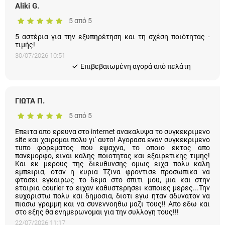
Aliki G.
5 από 5
5 αστέρια για την εξυπηρέτηση και τη σχέση ποιότητας -
τιμής!
30/07/2026 10:51
Eπιβεβαιωμένη αγορά από πελάτη
ΓΙΩΤΑ Π.
5 από 5
Επειτα απο ερευνα στο internet ανακαλυψα το συγκεκριμενο
site και χαιρομαι πολυ γι' αυτο! Αγορασα εναν συγκεκριμενο
τυπο φορεματος που εψαχνα, το οποιο εκτος απο
πανεμορφο, ειναι καλης ποιοτητας και εξαιρετικης τιμης!
Και εκ μερους της διευθυνσης ομως ειχα πολυ καλη
εμπειρια, οταν η κυρια Τζινα φροντισε προσωπικα να
φτασει εγκαιρως το δεμα στο σπιτι μου, μια και στην
εταιρια courier το ειχαν καθυστερησει καποιες μερες...Την
ευχαριστω πολυ και δημοσια, διοτι εγω ηταν αδυνατον να
πιασω γραμμη και να συνεννοηθω μαζι τους!! Απο εδω και
στο εξης θα ενημερωνομαι για την συλλογη τους!!!
22/07/2026 11:17