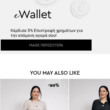
Κέρδισε -10%
Κέρδισε
5% Επιστροφή
χρημάτων για
την επόμενη αγορά σου!
Κάνε εγγραφή στο Newsletter και
ΜΆΘΕ ΠΕΡΙΣΣΌΤΕΡΑ
ξεκλείδωσε τον εκπτωτικό κωδικό!
YOU MAY ALSO LIKE
*
Έχω διαβάσει και αποδέχομαι τους
Όρους Χρήσης
.
-20
%
Εγγραφή