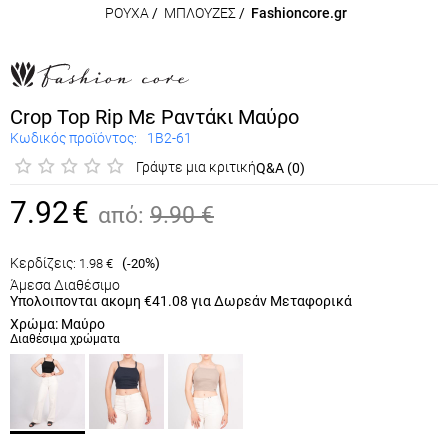
ΡΟΥΧΑ
/
ΜΠΛΟΥΖΕΣ
/
Fashioncore.gr
Crop Top Rip Mε Ραντάκι Μαύρο
Κωδικός προϊόντος:
1B2-61
Γράψτε μια κριτική
Q&A (0)
7.92
€
από:
9.90
€
Κερδίζεις:
(
%)
1.98
€
-20
Άμεσα Διαθέσιμο
Υπολοιπονται ακομη
€41.08
για Δωρεάν Μεταφορικά
Χρώμα: Μαύρο
Διαθέσιμα χρώματα