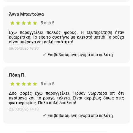
Άννα Μπαντούνα
5 από 5
Έχω παραγγείλει πολλές φορές. Η εξυπηρέτηση ήταν
εξαιρετική. Το site το συστήνω με κλειστά ματιά! Τα ρούχα
είναι υπέροχα και καλή ποιότητα!
09/06/2026 18:30
Eπιβεβαιωμένη αγορά από πελάτη
Πόπη Π.
5 από 5
Δύο φορές έχω παραγγείλει. Ήρθαν νωρίτερα απ' ότι
περίμενα και τα ρούχα τέλεια. Είναι ακριβώς όπως στις
φωτογραφίες. Πολύ καλή δουλειά!
23/03/2026 14:18
Eπιβεβαιωμένη αγορά από πελάτη