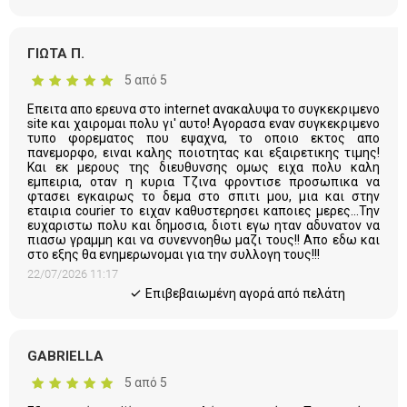
ΓΙΩΤΑ Π.
5 από 5
Επειτα απο ερευνα στο internet ανακαλυψα το συγκεκριμενο
site και χαιρομαι πολυ γι' αυτο! Αγορασα εναν συγκεκριμενο
τυπο φορεματος που εψαχνα, το οποιο εκτος απο
πανεμορφο, ειναι καλης ποιοτητας και εξαιρετικης τιμης!
Και εκ μερους της διευθυνσης ομως ειχα πολυ καλη
εμπειρια, οταν η κυρια Τζινα φροντισε προσωπικα να
φτασει εγκαιρως το δεμα στο σπιτι μου, μια και στην
εταιρια courier το ειχαν καθυστερησει καποιες μερες...Την
ευχαριστω πολυ και δημοσια, διοτι εγω ηταν αδυνατον να
πιασω γραμμη και να συνεννοηθω μαζι τους!! Απο εδω και
στο εξης θα ενημερωνομαι για την συλλογη τους!!!
22/07/2026 11:17
Eπιβεβαιωμένη αγορά από πελάτη
GABRIELLA
5 από 5