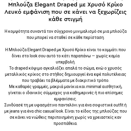
Μπλούζα Elegant Draped με Χρυσό Κρίκο
Λευκό εμφάνιση που σε κάνει να ξεχωρίζεις
κάθε στιγμή
Η κομψότητα συναντά τον σύγχρονο μινιμαλισμό σε μια μπλούζα
που μπορεί να σταθεί σε κάθε περίσταση.
Η Μπλούζα Elegant Draped με Χρυσό Κρίκο είναι το κομμάτι που
δίνει στο look σου αυτό το κάτι παραπάνω — χωρίς καμία
υπερβολή.
Το draped κόψιμο αγκαλιάζει απαλά το σώμα, ενώ ο χρυσός
μεταλλικός κρίκος στο στήθος δημιουργεί ένα εφέ πολυτέλειας
που τραβάει τα βλέμματα με διακριτικό τρόπο.
Με καθαρές γραμμές, μακριά μανίκια και minimal αισθητική,
γίνεται ο ιδανικός σύμμαχος για καθημερινές ή πιο επίσημες
εμφανίσεις.
Συνδύασέ τη με υφασμάτινο παντελόνι για ένα σοφιστικέ outfit ή
με jeans για ένα chic casual look. Είναι το είδος της μπλούζας που
σε κάνει να νιώθεις περιποιημένη χωρίς να χρειαστείς καν
προσπάθεια.