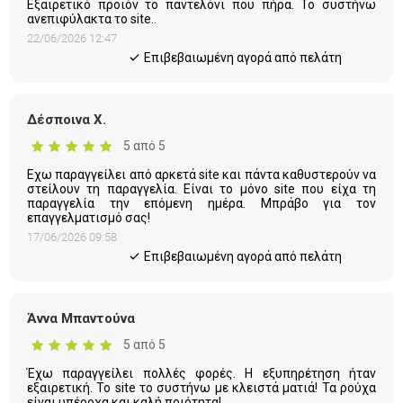
Εξαιρετικό προϊόν το παντελόνι που πήρα. Το συστήνω
ανεπιφύλακτα το site..
22/06/2026 12:47
Eπιβεβαιωμένη αγορά από πελάτη
Δέσποινα Χ.
5 από 5
Εχω παραγγείλει από αρκετά site και πάντα καθυστερούν να
στείλουν τη παραγγελία. Είναι το μόνο site που είχα τη
παραγγελία την επόμενη ημέρα. Μπράβο για τον
επαγγελματισμό σας!
17/06/2026 09:58
Eπιβεβαιωμένη αγορά από πελάτη
Άννα Μπαντούνα
5 από 5
Έχω παραγγείλει πολλές φορές. Η εξυπηρέτηση ήταν
εξαιρετική. Το site το συστήνω με κλειστά ματιά! Τα ρούχα
είναι υπέροχα και καλή ποιότητα!