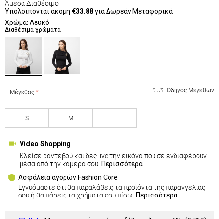
Άμεσα Διαθέσιμο
Υπολοιπονται ακομη
€33.88
για Δωρεάν Μεταφορικά
Χρώμα: Λευκό
Διαθέσιμα χρώματα
Οδηγός Μεγεθών
Μέγεθος
S
M
L
Video Shopping
Κλείσε ραντεβού και δες live την εικόνα που σε ενδιαφέρουν
μέσα από την κάμερα σου!
Περισσότερα
Ασφάλεια αγορών Fashion Core
Εγγυόμαστε ότι θα παραλάβεις τα προϊόντα της παραγγελίας
σου ή θα πάρεις τα χρήματα σου πίσω.
Περισσότερα