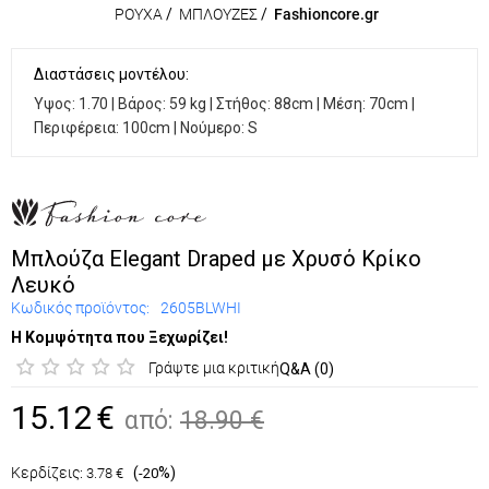
ΡΟΥΧΑ
/
ΜΠΛΟΥΖΕΣ
/
Fashioncore.gr
Διαστάσεις μοντέλου:
Υψος: 1.70 | Βάρος: 59 kg | Στήθος: 88cm | Μέση: 70cm |
Περιφέρεια: 100cm | Νούμερο: S
Μπλούζα Elegant Draped με Χρυσό Κρίκο
Λευκό
Κωδικός προϊόντος:
2605BLWHI
Η Κομψότητα που Ξεχωρίζει!
Γράψτε μια κριτική
Q&A (0)
15.12
€
από:
18.90
€
Κερδίζεις:
(
%)
3.78
€
-20