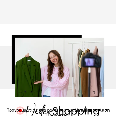
Προγραμμάτισε ένα ραντεβού για
Live Παρουσίαση
Προϊόντων