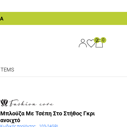
ΚΑ
0
0
ITEMS
Μπλούζα Με Τσέπη Στο Στήθος Γκρι
ανοιχτό
Κωδικός προϊόντος:
103-24GRI