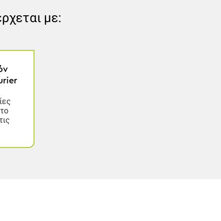
έρχεται με:
όν
rier
ίες
στο
τις