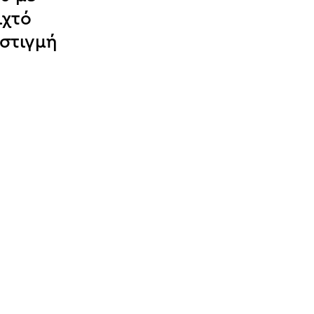
ιχτό
 στιγμή