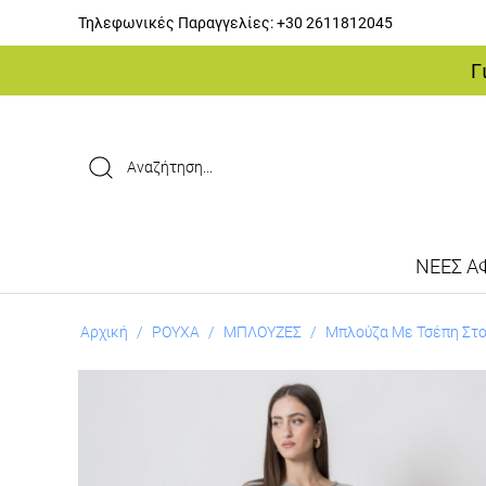
Τηλεφωνικές Παραγγελίες:
+30 2611812045
Γ
ΝΕΕΣ ΑΦ
Αρχική
/
ΡΟΥΧΑ
/
ΜΠΛΟΥΖΕΣ
/
Μπλούζα Με Τσέπη Στο 