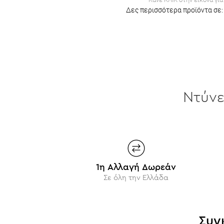
Δες περισσότερα προϊόντα σε:
Ντύν
1η Αλλαγή Δωρεάν
Σε όλη την Ελλάδα
Συγ