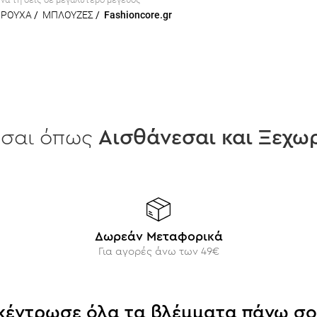
ΡΟΥΧΑ
/
ΜΠΛΟΥΖΕΣ
/
Fashioncore.gr
εσαι όπως
Aισθάνεσαι και Ξεχωρ
Δωρεάν Μεταφορικά
Για αγορές άνω των 49€
κέντρωσε όλα τα βλέμματα πάνω σο