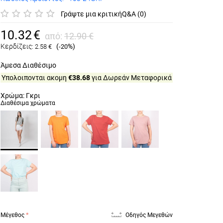
Γράψτε μια κριτική
Q&A (0)
10.32
€
από:
12.90
€
Κερδίζεις:
(
%)
2.58
€
-20
Άμεσα Διαθέσιμο
Υπολοιπονται ακομη
€38.68
για Δωρεάν Μεταφορικά
Χρώμα: Γκρι
Διαθέσιμα χρώματα
Μέγεθος
Οδηγός Μεγεθών