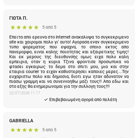
ΓΙΩΤΑ Π.
5 από 5
Επειτα απο ερευνα στο internet ανακαλυψα το συγκεκριμενο
site και χαιρομαι πολυ γι' αυτο! Αγορασα εναν συγκεκριμενο
τυπο φορεματος που εψαχνα, το οποιο εκτος απο
πανεμορφο, ειναι καλης ποιοτητας και εξαιρετικης τιμης!
Και εκ μερους της διευθυνσης ομως ειχα πολυ καλη
εμπειρια, οταν η κυρια Τζινα φροντισε προσωπικα να
φτασει εγκαιρως το δεμα στο σπιτι μου, μια και στην
εταιρια courier το ειχαν καθυστερησει καποιες μερες...Την
ευχαριστω πολυ και δημοσια, διοτι εγω ηταν αδυνατον να
πιασω γραμμη και να συνεννοηθω μαζι τους!! Απο εδω και
στο εξης θα ενημερωνομαι για την συλλογη τους!!!
22/07/2026 11:17
Eπιβεβαιωμένη αγορά από πελάτη
GABRIELLA
5 από 5