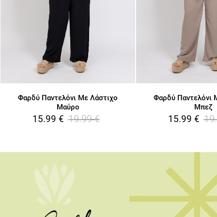
Φαρδύ Παντελόνι Με Λάστιχο
Φαρδύ Παντελόνι 
Μαύρο
Μπεζ
19.99
€
19
15.99
€
15.99
€