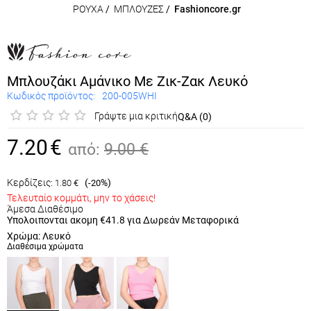
ΡΟΥΧΑ
/
ΜΠΛΟΥΖΕΣ
/
Fashioncore.gr
Μπλουζάκι Αμάνικο Με Ζικ-Ζακ Λευκό
Κωδικός προϊόντος:
200-005WHI
Γράψτε μια κριτική
Q&A (0)
7.20
€
από:
9.00
€
Κερδίζεις:
(
%)
1.80
€
-20
Τελευταίο κομμάτι, μην το χάσεις!
Άμεσα Διαθέσιμο
Υπολοιπονται ακομη
€41.8
για Δωρεάν Μεταφορικά
Χρώμα: Λευκό
Διαθέσιμα χρώματα