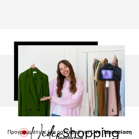
Προγραμμάτισε ένα ραντεβού για
Live Παρουσίαση
Προϊόντων