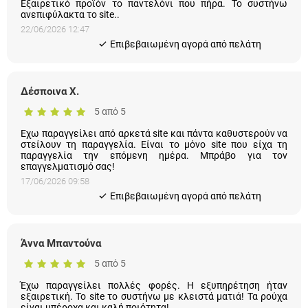
Εξαιρετικό προϊόν το παντελόνι που πήρα. Το συστήνω
ανεπιφύλακτα το site..
22/06/2026 12:47
Eπιβεβαιωμένη αγορά από πελάτη
Δέσποινα Χ.
5 από 5
Εχω παραγγείλει από αρκετά site και πάντα καθυστερούν να
στείλουν τη παραγγελία. Είναι το μόνο site που είχα τη
παραγγελία την επόμενη ημέρα. Μπράβο για τον
επαγγελματισμό σας!
17/06/2026 09:58
Eπιβεβαιωμένη αγορά από πελάτη
Άννα Μπαντούνα
5 από 5
Έχω παραγγείλει πολλές φορές. Η εξυπηρέτηση ήταν
εξαιρετική. Το site το συστήνω με κλειστά ματιά! Τα ρούχα
είναι υπέροχα και καλή ποιότητα!