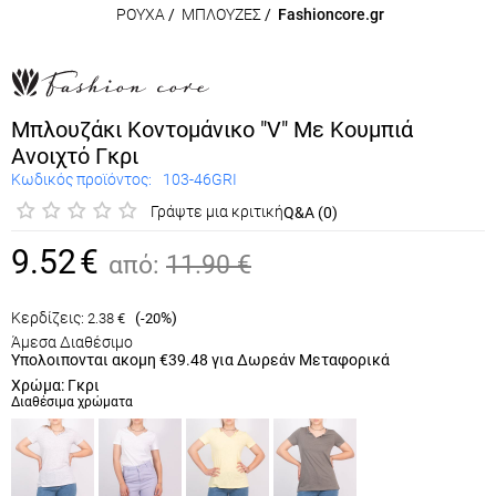
ΡΟΥΧΑ
/
ΜΠΛΟΥΖΕΣ
/
Fashioncore.gr
Μπλουζάκι Κοντομάνικο "V" Με Κουμπιά
Ανοιχτό Γκρι
Κωδικός προϊόντος:
103-46GRI
Γράψτε μια κριτική
Q&A (0)
9.52
€
από:
11.90
€
Κερδίζεις:
(
%)
2.38
€
-20
Άμεσα Διαθέσιμο
Υπολοιπονται ακομη
€39.48
για Δωρεάν Μεταφορικά
Χρώμα: Γκρι
Διαθέσιμα χρώματα