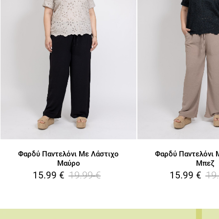
Φαρδύ Παντελόνι Με Λάστιχο
Φαρδύ Παντελόνι 
Μαύρο
Μπεζ
19.99
€
19
15.99
€
15.99
€