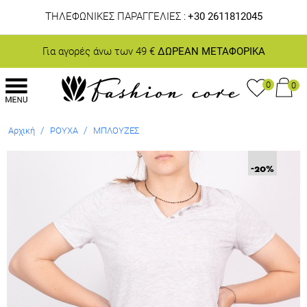
ΤΗΛΕΦΩΝΙΚΕΣ ΠΑΡΑΓΓΕΛΙΕΣ :
+30 2611812045
Για αγορές άνω των 49 €
ΔΩΡΕΑΝ ΜΕΤΑΦΟΡΙΚΑ
0
0
/
/
Αρχική
ΡΟΥΧΑ
ΜΠΛΟΥΖΕΣ
-20
%