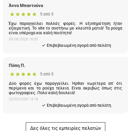
Άννα Μπαντούνα
5 από 5
Έχω παραγγείλει πολλές φορές. Η εξυπηρέτηση ήταν
εξαιρετική. Το site το συστήνω με κλειστά ματιά! Τα ρούχα
είναι υπέροχα και καλή ποιότητα!
09/06/2026 18:30
Eπιβεβαιωμένη αγορά από πελάτη
Πόπη Π.
5 από 5
Δύο φορές έχω παραγγείλει. Ήρθαν νωρίτερα απ' ότι
περίμενα και τα ρούχα τέλεια. Είναι ακριβώς όπως στις
φωτογραφίες. Πολύ καλή δουλειά!
23/03/2026 14:18
Eπιβεβαιωμένη αγορά από πελάτη
Δες όλες τις εμπειρίες πελατών