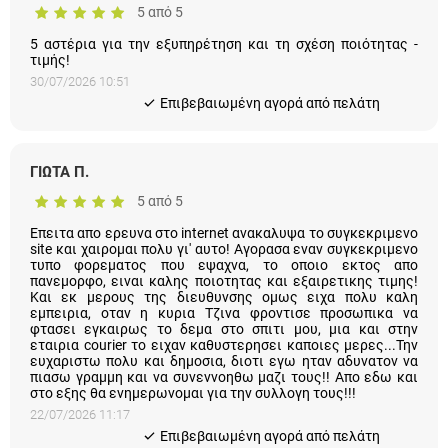
5 από 5
5 αστέρια για την εξυπηρέτηση και τη σχέση ποιότητας -
τιμής!
30/07/2026 10:51
Eπιβεβαιωμένη αγορά από πελάτη
ΓΙΩΤΑ Π.
5 από 5
Επειτα απο ερευνα στο internet ανακαλυψα το συγκεκριμενο
site και χαιρομαι πολυ γι' αυτο! Αγορασα εναν συγκεκριμενο
τυπο φορεματος που εψαχνα, το οποιο εκτος απο
πανεμορφο, ειναι καλης ποιοτητας και εξαιρετικης τιμης!
Και εκ μερους της διευθυνσης ομως ειχα πολυ καλη
εμπειρια, οταν η κυρια Τζινα φροντισε προσωπικα να
φτασει εγκαιρως το δεμα στο σπιτι μου, μια και στην
εταιρια courier το ειχαν καθυστερησει καποιες μερες...Την
ευχαριστω πολυ και δημοσια, διοτι εγω ηταν αδυνατον να
πιασω γραμμη και να συνεννοηθω μαζι τους!! Απο εδω και
στο εξης θα ενημερωνομαι για την συλλογη τους!!!
22/07/2026 11:17
Eπιβεβαιωμένη αγορά από πελάτη