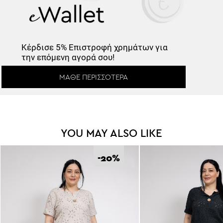
Κέρδισε -10%
Κέρδισε
5% Επιστροφή
χρημάτων για
την επόμενη αγορά σου!
Κάνε εγγραφή στο Newsletter και
ΜΆΘΕ ΠΕΡΙΣΣΌΤΕΡΑ
ξεκλείδωσε τον εκπτωτικό κωδικό!
YOU MAY ALSO LIKE
*
-20
%
Έχω διαβάσει και αποδέχομαι τους
Όρους Χρήσης
.
Εγγραφή