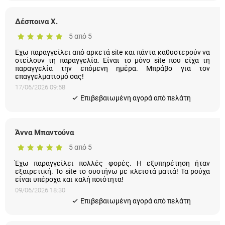
Δέσποινα Χ.
5 από 5
Εχω παραγγείλει από αρκετά site και πάντα καθυστερούν να
στείλουν τη παραγγελία. Είναι το μόνο site που είχα τη
παραγγελία την επόμενη ημέρα. Μπράβο για τον
επαγγελματισμό σας!
17/06/2026 09:58
Eπιβεβαιωμένη αγορά από πελάτη
Άννα Μπαντούνα
5 από 5
Έχω παραγγείλει πολλές φορές. Η εξυπηρέτηση ήταν
εξαιρετική. Το site το συστήνω με κλειστά ματιά! Τα ρούχα είναι
υπέροχα και καλή ποιότητα!
09/06/2026 18:30
Eπιβεβαιωμένη αγορά από πελάτη
Πόπη Π.