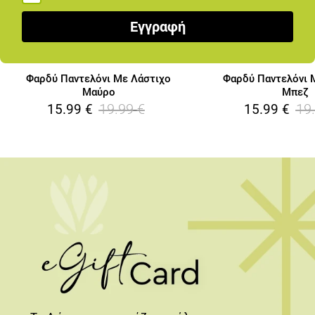
Εγγραφή
Φαρδύ Παντελόνι Με Λάστιχο
Φαρδύ Παντελόνι 
Μαύρο
Μπεζ
19.99
€
19
15.99
€
15.99
€