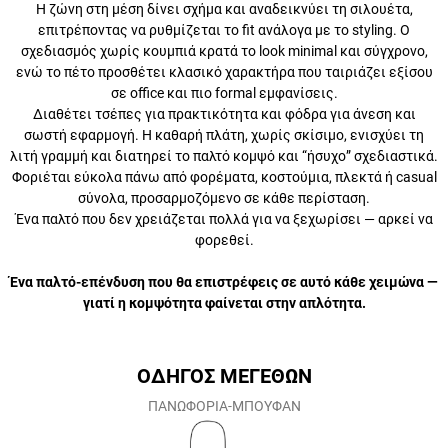
Η ζώνη στη μέση δίνει σχήμα και αναδεικνύει τη σιλουέτα,
επιτρέποντας να ρυθμίζεται το fit ανάλογα με το styling. Ο
σχεδιασμός χωρίς κουμπιά κρατά το look minimal και σύγχρονο, ενώ
το πέτο προσθέτει κλασικό χαρακτήρα που ταιριάζει εξίσου σε office
και πιο formal εμφανίσεις.
Διαθέτει τσέπες για πρακτικότητα και φόδρα για άνεση και σωστή
εφαρμογή. Η καθαρή πλάτη, χωρίς σκίσιμο, ενισχύει τη λιτή γραμμή
και διατηρεί το παλτό κομψό και “ήσυχο” σχεδιαστικά. Φοριέται
εύκολα πάνω από φορέματα, κοστούμια, πλεκτά ή casual σύνολα,
προσαρμοζόμενο σε κάθε περίσταση.
Ένα παλτό που δεν χρειάζεται πολλά για να ξεχωρίσει — αρκεί να
φορεθεί.
Ένα παλτό-επένδυση που θα επιστρέφεις σε αυτό κάθε
χειμώνα — γιατί η κομψότητα φαίνεται στην απλότητα.
ΟΔΗΓΟΣ ΜΕΓΕΘΩΝ
ΠΑΝΩΦΟΡΙΑ-ΜΠΟΥΦΑΝ