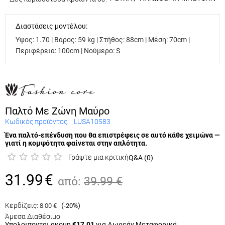
Διαστάσεις μοντέλου:
Υψος: 1.70 | Βάρος: 59 kg | Στήθος: 88cm | Μέση: 70cm |
Περιφέρεια: 100cm | Νούμερο: S
Παλτό Με Ζώνη Μαύρο
Κωδικός προϊόντος:
LUSA10583
Ένα παλτό-επένδυση που θα επιστρέφεις σε αυτό κάθε
χειμώνα — γιατί η κομψότητα φαίνεται στην απλότητα.
Γράψτε μια κριτική
Q&A (0)
31.99
€
από:
39.99
€
Κερδίζεις:
(
%)
8.00
€
-20
Άμεσα Διαθέσιμο
Υπολοιπονται ακομη
€17.01
για Δωρεάν Μεταφορικά