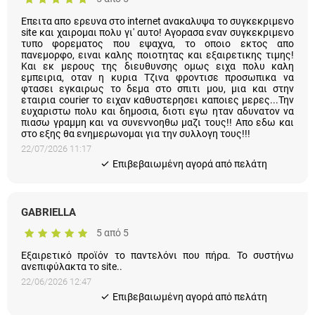
Επειτα απο ερευνα στο internet ανακαλυψα το συγκεκριμενο
site και χαιρομαι πολυ γι' αυτο! Αγορασα εναν συγκεκριμενο
τυπο φορεματος που εψαχνα, το οποιο εκτος απο πανεμορφο,
ειναι καλης ποιοτητας και εξαιρετικης τιμης! Και εκ μερους της
διευθυνσης ομως ειχα πολυ καλη εμπειρια, οταν η κυρια Τζινα
φροντισε προσωπικα να φτασει εγκαιρως το δεμα στο σπιτι
μου, μια και στην εταιρια courier το ειχαν καθυστερησει καποιες
μερες...Την ευχαριστω πολυ και δημοσια, διοτι εγω ηταν
αδυνατον να πιασω γραμμη και να συνεννοηθω μαζι τους!!
Απο εδω και στο εξης θα ενημερωνομαι για την συλλογη τους!!!
22/07/2026 11:17
Eπιβεβαιωμένη αγορά από πελάτη
GABRIELLA
5 από 5
Εξαιρετικό προϊόν το παντελόνι που πήρα. Το συστήνω
ανεπιφύλακτα το site..
22/06/2026 12:47
Eπιβεβαιωμένη αγορά από πελάτη