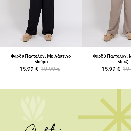
Φαρδύ Παντελόνι Με Λάστιχο
Φαρδύ Παντελόνι 
Μαύρο
Μπεζ
19.99
€
19
15.99
€
15.99
€