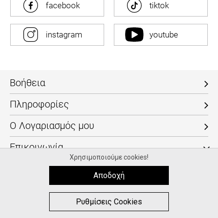
facebook
tiktok
instagram
youtube
Βοήθεια
Πληροφορίες
Ο Λογαριασμός μου
Επικοινωνία
Χρησιμοποιούμε cookies!
Τηλ: +30 2611812045
Αποδοχή
info@fashioncore.gr
ΩΡΑΡΙΟ
0
0
Ρυθμίσεις Cookies
Καθημερινά: 10:00 - 15:00
MΕΝΟΥ
ΑΓΟΡΑ
ΑΝΑΖΉΤΗΣΗ
ΑΓΑΠΗΜΈΝΑ
ΚΑΛΑΘΙ
Σάββατο: 10:00 - 13:00