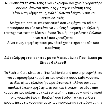
- Νιώθουν ότι το στιλ τους είναι «άχρωμο» και χωρίς χαρακτήρα.
- Δεν αισθάνονται σίγουρες για την εμφάνισή τους.
- Χάνουν τη λάμψη τους, ενώ ήθελαν να δείχνουν σικ και
εντυπωσιακές.
Αν έχεις πιάσει κι εσύ τον εαυτό σου να ψάχνει το τέλειο
πουκάμισο που θα σε κάνει να νιώθεις δυναμική και θηλυκή
ταυτόχρονα, τότε το Μακρυμάνικο Πουκάμισο με Strass Θαλασσί
είναι αυτό που χρειάζεσαι.
Δίνει φως, κομψότητα και μοναδικό χαρακτήρα σε κάθε σου
εμφάνιση.
Δώσε λάμψη στο look σου με το Μακρυμάνικο Πουκάμισο με
Strass Θαλασσί!
Το FashionCore είναι το online fashion brand που δημιουργήθηκε
για να προσφέρει κομμάτια που αναδεικνύουν κάθε γυναίκα,
ανεξαρτήτως ηλικίας ή σωματότυπου. Επιλέγοντάς μας,
απολαμβάνεις κομψότητα, άνεση και θηλυκότητα μέσα από
κομμάτια που καλύπτουν κάθε στιγμή της ημέρας — από το πρωί
στο γραφείο έως τη βραδινή σου έξοδο. Το FashionCore
προσφέρει στις γυναίκες αυτό που πραγματικά χρειάζονται: την