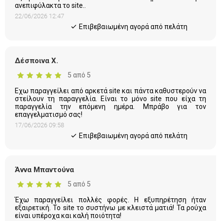
ανεπιφύλακτα το site..
22/06/2026 12:47
Eπιβεβαιωμένη αγορά από πελάτη
Δέσποινα Χ.
5 από 5
Εχω παραγγείλει από αρκετά site και πάντα καθυστερούν να
στείλουν τη παραγγελία. Είναι το μόνο site που είχα τη
παραγγελία την επόμενη ημέρα. Μπράβο για τον
επαγγελματισμό σας!
17/06/2026 09:58
Eπιβεβαιωμένη αγορά από πελάτη
Άννα Μπαντούνα
5 από 5
Έχω παραγγείλει πολλές φορές. Η εξυπηρέτηση ήταν
εξαιρετική. Το site το συστήνω με κλειστά ματιά! Τα ρούχα
είναι υπέροχα και καλή ποιότητα!