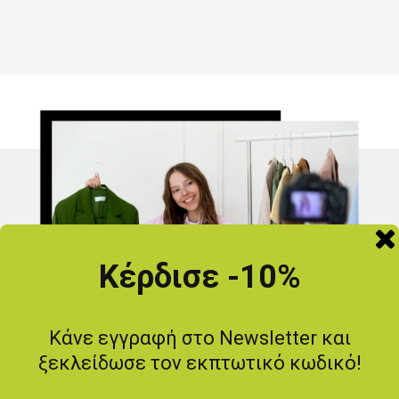
Κέρδισε -10%
Κάνε εγγραφή στο Newsletter και
ξεκλείδωσε τον εκπτωτικό κωδικό!
Προγραμμάτισε ένα ραντεβού για
Live Παρουσίαση
Προϊόντων