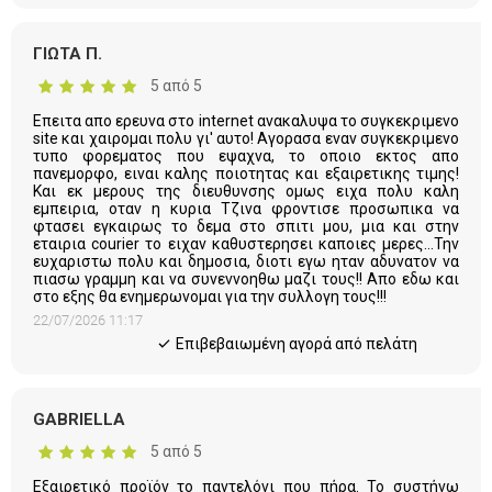
ΓΙΩΤΑ Π.
5 από 5
Επειτα απο ερευνα στο internet ανακαλυψα το συγκεκριμενο
site και χαιρομαι πολυ γι' αυτο! Αγορασα εναν συγκεκριμενο
τυπο φορεματος που εψαχνα, το οποιο εκτος απο
πανεμορφο, ειναι καλης ποιοτητας και εξαιρετικης τιμης!
Και εκ μερους της διευθυνσης ομως ειχα πολυ καλη
εμπειρια, οταν η κυρια Τζινα φροντισε προσωπικα να
φτασει εγκαιρως το δεμα στο σπιτι μου, μια και στην
εταιρια courier το ειχαν καθυστερησει καποιες μερες...Την
ευχαριστω πολυ και δημοσια, διοτι εγω ηταν αδυνατον να
πιασω γραμμη και να συνεννοηθω μαζι τους!! Απο εδω και
στο εξης θα ενημερωνομαι για την συλλογη τους!!!
22/07/2026 11:17
Eπιβεβαιωμένη αγορά από πελάτη
GABRIELLA
5 από 5
Εξαιρετικό προϊόν το παντελόνι που πήρα. Το συστήνω