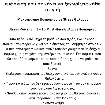
εμφάνιση που σε κάνει να ξεχωρίζεις κάθε
στιγμή
Μακρυμάνικο Πουκάμισο με Strass Θαλασσί
Strass Power Shirt – Το Must-Have Θαλασσί Πουκάμισο
Από τη δουλειά μέχρι τη βραδινή σου έξοδο, ένα θαλασσί
πουκάμισο μπορεί να γίνει ο πιο δυνατός σου σύμμαχος στο στιλ.
Οι περισσότερες γυναίκες αναζητούν ένα ρούχο που θα δείχνει
κομψό χωρίς να χάνει τη μοντέρνα του πλευρά. Ένα κομμάτι που
θα προσθέτει λάμψη και αυτοπεποίθηση, χωρίς να φαίνεται
υπερβολικό.
Συχνά:
- Επιλέγουν πουκάμισα που δείχνουν απλά και δεν αναδεικνύουν
τη θηλυκότητα.
- Φοράνε σχέδια που δεν εφαρμόζουν σωστά ή χάνουν τη φόρμα
τους μετά από λίγες χρήσεις.
- Νιώθουν πως λείπει εκείνο το στοιχείο που θα τους δώσει το
«κάτι παραπάνω» στο look τους.
Το αποτέλεσμα;