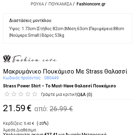
ΡΟΥΧΑ
/
ΠΟΥΚΑΜΙΣΑ
/
Fashioncore.gr
Διαστάσεις μοντέλου:
Ύψος: 1.73cm |Στήθος:82cm |Μέση:63cm |Περιφέρεια:88cm
|Νούμερο:Small | Βάρος:53kg
Μακρυμάνικο Πουκάμισο Με Strass Θαλασσί
Κωδικός προϊόντος:
080449
Strass Power Shirt – Το Must-Have Θαλασσί Πουκάμισο
Γράψτε μια κριτική
Q&A (0)
21.59
€
από:
26.99
€
Κερδίζεις:
(
%)
5.40
€
-20
Άμεσα Διαθέσιμο
Υπολοιπονται ακομη
€27.41
για Δωρεάν Μεταφορικά