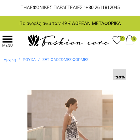
ΤΗΛΕΦΩΝΙΚΕΣ ΠΑΡΑΓΓΕΛΙΕΣ :
+30 2611812045
Για αγορές άνω των 49 €
ΔΩΡΕΑΝ ΜΕΤΑΦΟΡΙΚΑ
0
0
/
/
Αρχική
ΡΟΥΧΑ
ΣΕΤ-ΟΛΟΣΩΜΕΣ ΦΟΡΜΕΣ
-20
%