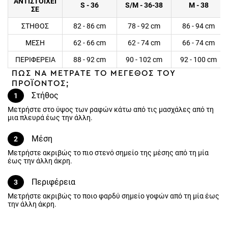
ΑΝΤΙΣΤΟΙΧΕΙ
S - 36
S/M - 36-38
M - 38
ΣΕ
ΣΤΗΘΟΣ
82 - 86 cm
78 - 92 cm
86 - 94 cm
ΜΕΣΗ
62 - 66 cm
62 - 74 cm
66 - 74 cm
ΠΕΡΙΦΕΡΕΙΑ
88 - 92 cm
90 - 102 cm
92 - 100 cm
ΠΩΣ ΝΑ ΜΕΤΡΑΤΕ ΤΟ ΜΕΓΕΘΟΣ ΤΟΥ
ΠΡΟΪΟΝΤΟΣ;
Στήθος
1
Μετρήστε στο ύψος των ραφών κάτω από τις μασχάλες από τη
μια πλευρά έως την άλλη.
Μέση
2
Μετρήστε ακριβώς το πιο στενό σημείο της μέσης από τη μία
έως την άλλη άκρη.
Περιφέρεια
3
Μετρήστε ακριβώς το ποιο φαρδύ σημείο γοφών από τη μία έως
την άλλη άκρη.