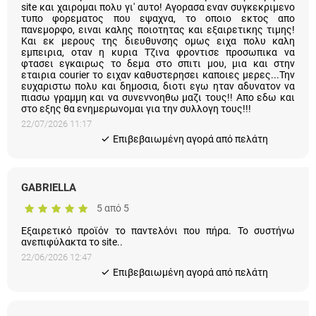
site και χαιρομαι πολυ γι' αυτο! Αγορασα εναν συγκεκριμενο
τυπο φορεματος που εψαχνα, το οποιο εκτος απο πανεμορφο,
ειναι καλης ποιοτητας και εξαιρετικης τιμης! Και εκ μερους της
διευθυνσης ομως ειχα πολυ καλη εμπειρια, οταν η κυρια Τζινα
φροντισε προσωπικα να φτασει εγκαιρως το δεμα στο σπιτι
μου, μια και στην εταιρια courier το ειχαν καθυστερησει καποιες
μερες...Την ευχαριστω πολυ και δημοσια, διοτι εγω ηταν
αδυνατον να πιασω γραμμη και να συνεννοηθω μαζι τους!!
Απο εδω και στο εξης θα ενημερωνομαι για την συλλογη τους!!!
22/07/2026 11:17
Eπιβεβαιωμένη αγορά από πελάτη
GABRIELLA
5 από 5
Εξαιρετικό προϊόν το παντελόνι που πήρα. Το συστήνω
ανεπιφύλακτα το site..
22/06/2026 12:47
Eπιβεβαιωμένη αγορά από πελάτη
Δέσποινα Χ.