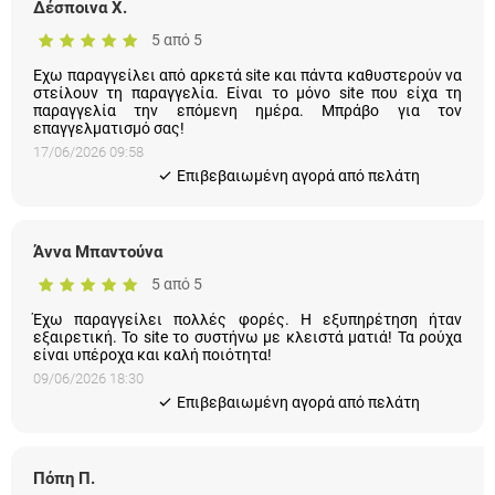
5 από 5
Εχω παραγγείλει από αρκετά site και πάντα καθυστερούν να
στείλουν τη παραγγελία. Είναι το μόνο site που είχα τη
παραγγελία την επόμενη ημέρα. Μπράβο για τον
επαγγελματισμό σας!
17/06/2026 09:58
Eπιβεβαιωμένη αγορά από πελάτη
Άννα Μπαντούνα
5 από 5
Έχω παραγγείλει πολλές φορές. Η εξυπηρέτηση ήταν
εξαιρετική. Το site το συστήνω με κλειστά ματιά! Τα ρούχα
είναι υπέροχα και καλή ποιότητα!
09/06/2026 18:30
Eπιβεβαιωμένη αγορά από πελάτη
Πόπη Π.
5 από 5