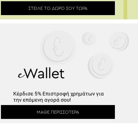
ΣΤΕΊΛΕ ΤΟ ΔΏΡΟ ΣΟΥ ΤΏΡΑ
Κέρδισε -10%
Κάνε εγγραφή στο Newsletter και
ξεκλείδωσε τον εκπτωτικό κωδικό!
Κέρδισε
5% Επιστροφή
χρημάτων για
την επόμενη αγορά σου!
ΜΆΘΕ ΠΕΡΙΣΣΌΤΕΡΑ
*
Έχω διαβάσει και αποδέχομαι τους
Όρους Χρήσης
.