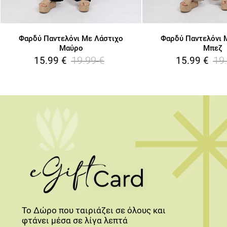
Φαρδύ Παντελόνι Με Λάστιχο
Φαρδύ Παντελόνι 
Μαύρο
Μπεζ
19.99
€
19
15.99
€
15.99
€
Το Δώρο που ταιριάζει σε όλους και
φτάνει μέσα σε λίγα λεπτά