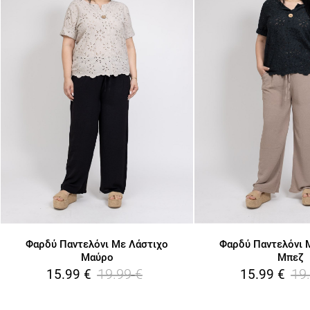
Φαρδύ Παντελόνι Με Λάστιχο
Φαρδύ Παντελόνι 
Μαύρο
Μπεζ
19.99
€
19
15.99
€
15.99
€