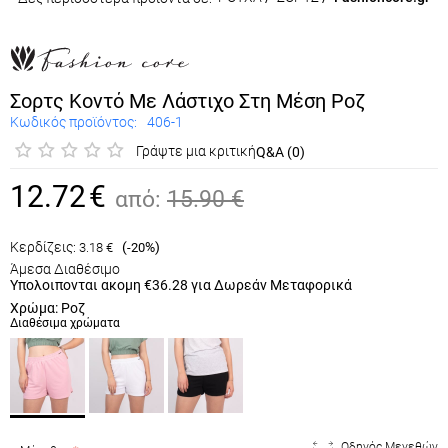
Σορτς Κοντό Με Λάστιχο Στη Μέση Ροζ
Κωδικός προϊόντος:
406-1
Γράψτε μια κριτική
Q&A (0)
12.72
€
από:
15.90
€
Κερδίζεις:
(
%)
3.18
€
-20
Άμεσα Διαθέσιμο
Υπολοιπονται ακομη
€36.28
για Δωρεάν Μεταφορικά
Χρώμα: Ροζ
Διαθέσιμα χρώματα
Οδηγός Μεγεθών