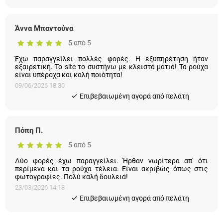
Άννα Μπαντούνα
5 από 5
Έχω παραγγείλει πολλές φορές. Η εξυπηρέτηση ήταν
εξαιρετική. Το site το συστήνω με κλειστά ματιά! Τα ρούχα
είναι υπέροχα και καλή ποιότητα!
09/06/2026 18:30
Eπιβεβαιωμένη αγορά από πελάτη
Πόπη Π.
5 από 5
Δύο φορές έχω παραγγείλει. Ήρθαν νωρίτερα απ' ότι
περίμενα και τα ρούχα τέλεια. Είναι ακριβώς όπως στις
φωτογραφίες. Πολύ καλή δουλειά!
23/03/2026 14:18
Eπιβεβαιωμένη αγορά από πελάτη