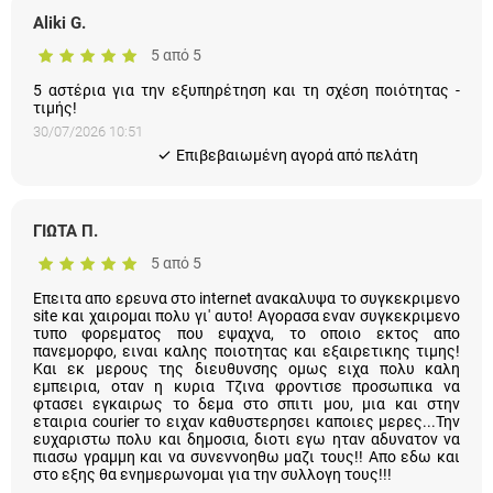
Aliki G.
5 από 5
5 αστέρια για την εξυπηρέτηση και τη σχέση ποιότητας -
τιμής!
30/07/2026 10:51
Eπιβεβαιωμένη αγορά από πελάτη
ΓΙΩΤΑ Π.
5 από 5
Επειτα απο ερευνα στο internet ανακαλυψα το συγκεκριμενο
site και χαιρομαι πολυ γι' αυτο! Αγορασα εναν συγκεκριμενο
τυπο φορεματος που εψαχνα, το οποιο εκτος απο
πανεμορφο, ειναι καλης ποιοτητας και εξαιρετικης τιμης! Και
εκ μερους της διευθυνσης ομως ειχα πολυ καλη εμπειρια,
οταν η κυρια Τζινα φροντισε προσωπικα να φτασει εγκαιρως
το δεμα στο σπιτι μου, μια και στην εταιρια courier το ειχαν
καθυστερησει καποιες μερες...Την ευχαριστω πολυ και
δημοσια, διοτι εγω ηταν αδυνατον να πιασω γραμμη και να
συνεννοηθω μαζι τους!! Απο εδω και στο εξης θα
ενημερωνομαι για την συλλογη τους!!!