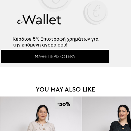
Κέρδισε -10%
Κέρδισε
5% Επιστροφή
χρημάτων για
την επόμενη αγορά σου!
Κάνε εγγραφή στο Newsletter και
ξεκλείδωσε τον εκπτωτικό κωδικό!
ΜΆΘΕ ΠΕΡΙΣΣΌΤΕΡΑ
YOU MAY ALSO LIKE
*
Έχω διαβάσει και αποδέχομαι τους
Όρους Χρήσης
.
-20
%
Εγγραφή