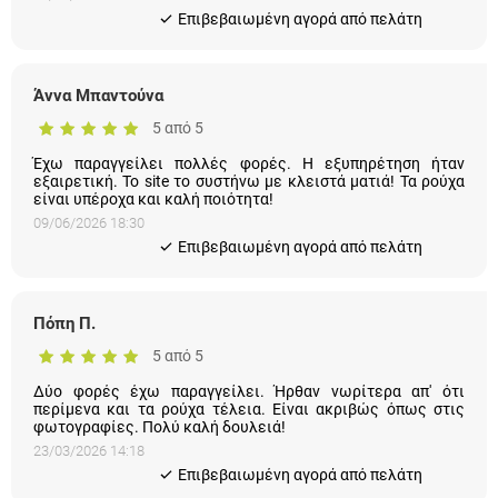
17/06/2026 09:58
Eπιβεβαιωμένη αγορά από πελάτη
Άννα Μπαντούνα
5 από 5
Έχω παραγγείλει πολλές φορές. Η εξυπηρέτηση ήταν
εξαιρετική. Το site το συστήνω με κλειστά ματιά! Τα ρούχα
είναι υπέροχα και καλή ποιότητα!
09/06/2026 18:30
Eπιβεβαιωμένη αγορά από πελάτη
Πόπη Π.
5 από 5
Δύο φορές έχω παραγγείλει. Ήρθαν νωρίτερα απ' ότι
περίμενα και τα ρούχα τέλεια. Είναι ακριβώς όπως στις
φωτογραφίες. Πολύ καλή δουλειά!
23/03/2026 14:18
Eπιβεβαιωμένη αγορά από πελάτη