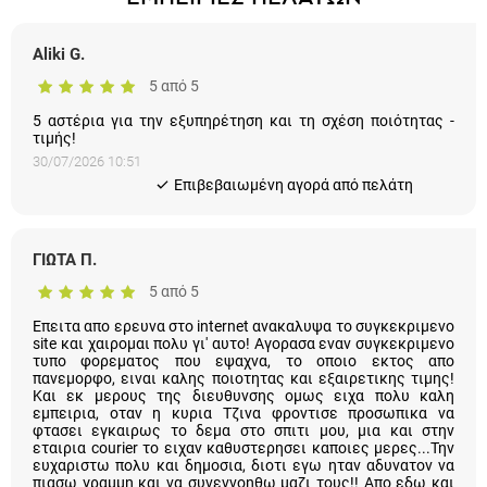
ΕΜΠΕΙΡΙΕΣ ΠΕΛΑΤΩΝ
Aliki G.
5 από 5
5 αστέρια για την εξυπηρέτηση και τη σχέση ποιότητας -
τιμής!
30/07/2026 10:51
Eπιβεβαιωμένη αγορά από πελάτη
ΓΙΩΤΑ Π.
5 από 5
Επειτα απο ερευνα στο internet ανακαλυψα το συγκεκριμενο
site και χαιρομαι πολυ γι' αυτο! Αγορασα εναν συγκεκριμενο
τυπο φορεματος που εψαχνα, το οποιο εκτος απο
πανεμορφο, ειναι καλης ποιοτητας και εξαιρετικης τιμης! Και
εκ μερους της διευθυνσης ομως ειχα πολυ καλη εμπειρια,
οταν η κυρια Τζινα φροντισε προσωπικα να φτασει εγκαιρως
το δεμα στο σπιτι μου, μια και στην εταιρια courier το ειχαν
καθυστερησει καποιες μερες...Την ευχαριστω πολυ και
δημοσια, διοτι εγω ηταν αδυνατον να πιασω γραμμη και να