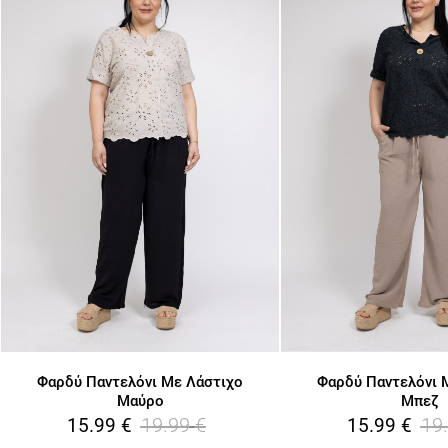
Φαρδύ Παντελόνι Με Λάστιχο
Φαρδύ Παντελόνι 
Μαύρο
Μπεζ
19.99
€
19
15.99
€
15.99
€