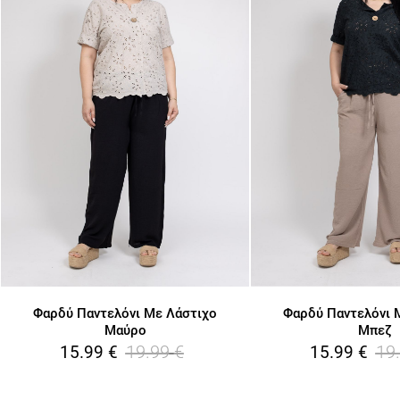
Φαρδύ Παντελόνι Με Λάστιχο
Φαρδύ Παντελόνι 
Μαύρο
Μπεζ
19.99
€
19
15.99
€
15.99
€