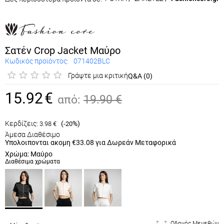
ΡΟΥΧΑ
/
ΖΑΚΕΤΕΣ
/
Fashioncore.gr
Σατέν Crop Jacket Μαύρο
Κωδικός προϊόντος:
071402BLC
Γράψτε μια κριτική
Q&A (0)
15.92
€
από:
19.90
€
Κερδίζεις:
(
%)
3.98
€
-20
Άμεσα Διαθέσιμο
Υπολοιπονται ακομη
€33.08
για Δωρεάν Μεταφορικά
Χρώμα: Μαύρο
Διαθέσιμα χρώματα