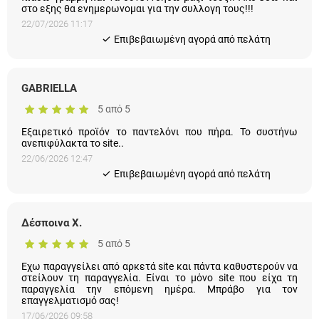
συνεννοηθω μαζι τους!! Απο εδω και στο εξης θα
ενημερωνομαι για την συλλογη τους!!!
22/07/2026 11:17
Eπιβεβαιωμένη αγορά από πελάτη
GABRIELLA
5 από 5
Εξαιρετικό προϊόν το παντελόνι που πήρα. Το συστήνω
ανεπιφύλακτα το site..
22/06/2026 12:47
Eπιβεβαιωμένη αγορά από πελάτη
Δέσποινα Χ.
5 από 5
Εχω παραγγείλει από αρκετά site και πάντα καθυστερούν να
στείλουν τη παραγγελία. Είναι το μόνο site που είχα τη
παραγγελία την επόμενη ημέρα. Μπράβο για τον
επαγγελματισμό σας!