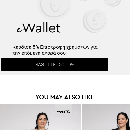
Κέρδισε -10%
Κέρδισε
5% Επιστροφή
χρημάτων για
Κάνε εγγραφή στο Newsletter και
την επόμενη αγορά σου!
ξεκλείδωσε τον εκπτωτικό κωδικό!
ΜΆΘΕ ΠΕΡΙΣΣΌΤΕΡΑ
*
YOU MAY ALSO LIKE
Έχω διαβάσει και αποδέχομαι τους
Όρους Χρήσης
.
Εγγραφή
-20
%