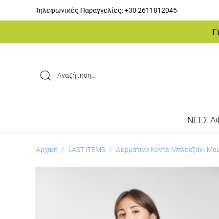
Τηλεφωνικές Παραγγελίες:
+30 2611812045
Γ
ΝΕΕΣ ΑΦ
Αρχική
/
LAST ITEMS
/
Δερμάτινο Κοντό Μπλουζάκι Μα