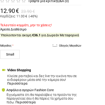
Γράψτε μια κριτική
Q&A (0)
12.90
€
23.90
€
Κερδίζεις:
11.00
€
(-46%)
Τελευταίο κομμάτι, μην το χάσεις!
Άμεσα Διαθέσιμο
Υπολοιπονται ακομη
€36.1
για Δωρεάν Μεταφορικά
Μέγεθος
Οδηγός Μεγεθών
Small
Video Shopping
Κλείσε ραντεβού και δες live την εικόνα που σε
ενδιαφέρουν μέσα από την κάμερα σου!
Περισσότερα
Ασφάλεια αγορών Fashion Core
Εγγυόμαστε ότι θα παραλάβεις τα προϊόντα της
παραγγελίας σου ή θα πάρεις τα χρήματα σου
πίσω.
Περισσότερα