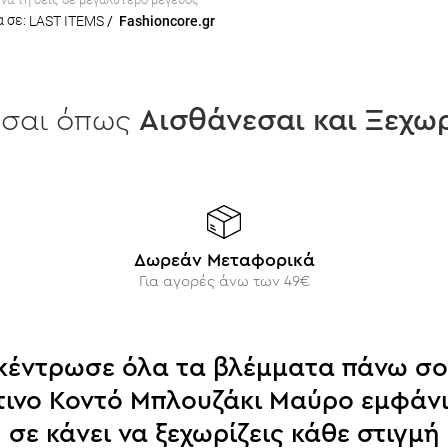
 σε:
LAST ITEMS
/
Fashioncore.gr
εσαι όπως
Aισθάνεσαι και Ξεχωρ
Δωρεάν Μεταφορικά
Για αγορές άνω των 49€
κέντρωσε όλα τα βλέμματα πάνω σο
ινο Κοντό Μπλουζάκι Μαύρο εμφάν
σε κάνει να ξεχωρίζεις κάθε στιγμή