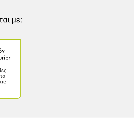
ται με:
όν
rier
ίες
στο
τις