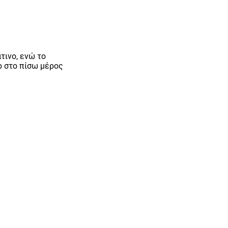
τινο, ενώ το
ρ στο πίσω μέρος