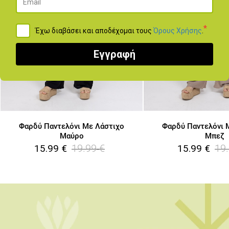
*
Έχω διαβάσει και αποδέχομαι τους
Όρους Χρήσης
.
Εγγραφή
Φαρδύ Παντελόνι Με Λάστιχο
Φαρδύ Παντελόνι 
Μαύρο
Μπεζ
19.99
€
19
15.99
€
15.99
€