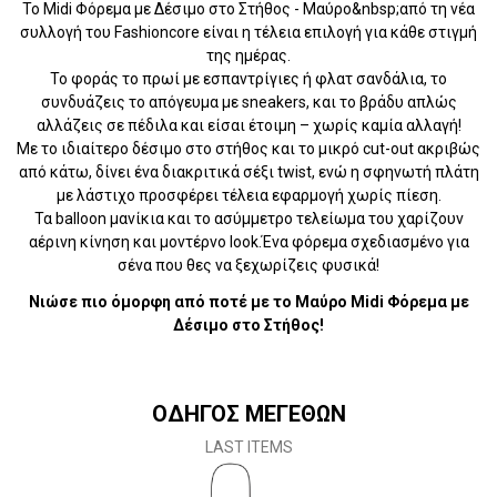
Το Midi Φόρεμα με Δέσιμο στο Στήθος - Μαύρο&nbsp;από τη νέα
συλλογή του Fashioncore είναι η τέλεια επιλογή για κάθε στιγμή
της ημέρας.
Το φοράς το πρωί με εσπαντρίγιες ή φλατ σανδάλια, το
συνδυάζεις το απόγευμα με sneakers, και το βράδυ απλώς
αλλάζεις σε πέδιλα και είσαι έτοιμη – χωρίς καμία αλλαγή!
Με το ιδιαίτερο δέσιμο στο στήθος και το μικρό cut-out ακριβώς
από κάτω, δίνει ένα διακριτικά σέξι twist, ενώ η σφηνωτή πλάτη
με λάστιχο προσφέρει τέλεια εφαρμογή χωρίς πίεση.
Τα balloon μανίκια και το ασύμμετρο τελείωμα του χαρίζουν
αέρινη κίνηση και μοντέρνο look.Ένα φόρεμα σχεδιασμένο για
σένα που θες να ξεχωρίζεις φυσικά!
Νιώσε πιο όμορφη από ποτέ με το Μαύρο Midi Φόρεμα με
Δέσιμο στο Στήθος!
ΟΔΗΓΟΣ ΜΕΓΕΘΩΝ
LAST ITEMS