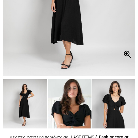
LAST ITEMS
/
Fashioncore.gr
Δες περισσότερα προϊόντα σε: