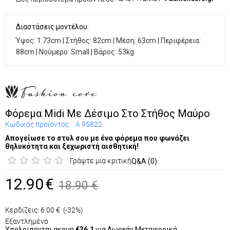
Διαστάσεις μοντέλου:
Ύψος: 1.73cm | Στήθος: 82cm | Μέση: 63cm | Περιφέρεια:
88cm | Νούμερο: Small | Βάρος: 53kg
Φόρεμα Midi Με Δέσιμο Στο Στήθος Μαύρο
Κωδικός προϊόντος:
Α 95822
Απογείωσε το στυλ σου με ένα φόρεμα που φωνάζει
θηλυκότητα και ξεχωριστή αισθητική!
Γράψτε μια κριτική
Q&A (0)
12.90
€
18.90
€
Κερδίζεις:
6.00
€
(-32%)
Εξαντλημένο
Υπολοιπονται ακομη
€36.1
για Δωρεάν Μεταφορικά