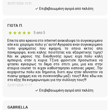
30/07/2026 10:51
Eπιβεβαιωμένη αγορά από πελάτη
ΓΙΩΤΑ Π.
5 από 5
Επειτα απο ερευνα στο internet ανακαλυψα το συγκεκριμενο
site και χαιρομαι πολυ γι' αυτο! Αγορασα εναν συγκεκριμενο
τυπο φορεματος που εψαχνα, το οποιο εκτος απο
πανεμορφο, ειναι καλης ποιοτητας και εξαιρετικης τιμης!
Και εκ μερους της διευθυνσης ομως ειχα πολυ καλη
εμπειρια, οταν η κυρια Τζινα φροντισε προσωπικα να
φτασει εγκαιρως το δεμα στο σπιτι μου, μια και στην
εταιρια courier το ειχαν καθυστερησει καποιες μερες...Την
ευχαριστω πολυ και δημοσια, διοτι εγω ηταν αδυνατον να
πιασω γραμμη και να συνεννοηθω μαζι τους!! Απο εδω και
στο εξης θα ενημερωνομαι για την συλλογη τους!!!
22/07/2026 11:17
Eπιβεβαιωμένη αγορά από πελάτη
GABRIELLA