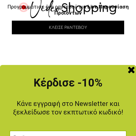
Προγραμμάτισε ένα ραντεβού για
Live Παρουσίαση
Προϊόντων
ΚΛΕΊΣΕ ΡΑΝΤΕΒΟΎ
ΜΗΝ ΤΟ ΧΑΣΕΙΣ
Κέρδισε -10%
-20
%
Κάνε εγγραφή στο Newsletter και
ξεκλείδωσε τον εκπτωτικό κωδικό!