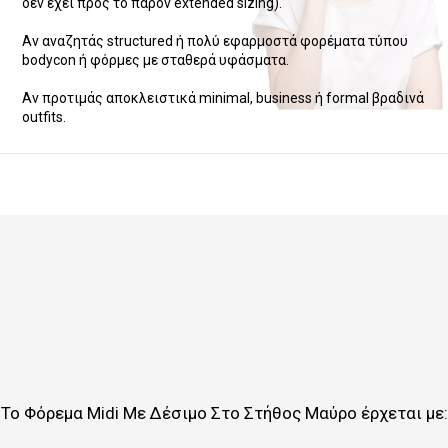
δεν έχει προς το παρόν extended sizing).
Αν αναζητάς structured ή πολύ εφαρμοστά φορέματα τύπου
bodycon ή φόρμες με σταθερά υφάσματα.
Αν προτιμάς αποκλειστικά minimal, business ή formal βραδινά
outfits.
Το
Φόρεμα Midi Με Δέσιμο Στο Στήθος Μαύρο
έρχεται με: