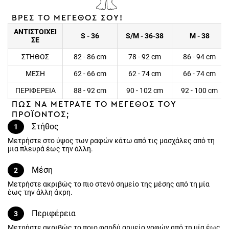
ΒΡΕΣ ΤΟ ΜΕΓΕΘΟΣ ΣΟΥ!
ΑΝΤΙΣΤΟΙΧΕΙ
S - 36
S/M - 36-38
M - 38
ΣΕ
ΣΤΗΘΟΣ
82 - 86 cm
78 - 92 cm
86 - 94 cm
ΜΕΣΗ
62 - 66 cm
62 - 74 cm
66 - 74 cm
ΠΕΡΙΦΕΡΕΙΑ
88 - 92 cm
90 - 102 cm
92 - 100 cm
ΠΩΣ ΝΑ ΜΕΤΡΑΤΕ ΤΟ ΜΕΓΕΘΟΣ ΤΟΥ
ΠΡΟΪΟΝΤΟΣ;
Στήθος
1
Μετρήστε στο ύψος των ραφών κάτω από τις μασχάλες από τη
μια πλευρά έως την άλλη.
Μέση
2
Μετρήστε ακριβώς το πιο στενό σημείο της μέσης από τη μία έως
την άλλη άκρη.
Περιφέρεια
3
Μετρήστε ακριβώς το ποιο φαρδύ σημείο γοφών από τη μία έως