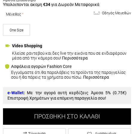
Υπολοιπονται ακομη
€34
για Δωρεάν Μεταφορικά
Οδηγός Μεγεθών
Μέγεθος
One Size
Video Shopping
Κλείσε ραντεβού και δες live την εικόνα που σε ενδιαφέρουν
μέσα από την κάμερα σου!
Περισσότερα
Ασφάλεια αγορών Fashion Core
Εγγυόμαστε ότι θα παραλάβεις τα προϊόντα της παραγγελίας
σου ή θα πάρεις τα χρήματα σου πίσω.
Περισσότερα
e-Wallet:
Με την αγορά αυτή κερδίζεις Άμεσα 5% (
0.75€
)
Επιστροφή Χρημάτων για επόμενη παραγγελία σου!
ΠΡΟΣΘΉΚΗ ΣΤΟ ΚΑΛΆΘΙ
Σύγκριση
Αγαπημένα