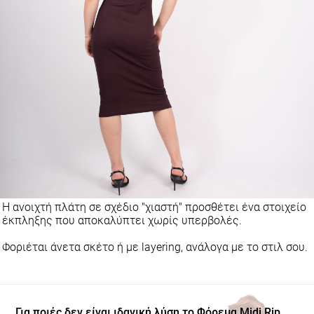
Η ανοιχτή πλάτη σε σχέδιο "χιαστή" προσθέτει ένα στοιχείο
έκπληξης που αποκαλύπτει χωρίς υπερβολές.
Φοριέται άνετα σκέτο ή με layering, ανάλογα με το στιλ σου.
Για ποιές δεν είναι ιδανική λύση το Φόρεμα Midi Rip