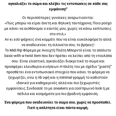
αγκαλιάζει το σώμα και κλέβει τις εντυπώσεις σε κάθε σας
εμφάνιση!"
Οι περισσότερες γυναίκες αναρωτιούνται:
«Πώς μπορώ να είμαι άνετη και θηλυκή ταυτόχρονα; Ποιο ρούχο με
κάνει να αισθάνομαι ο εαυτός μου, χωρίς να κάνω εκπτώσεις στο
στιλ;»
Αν κι εσύ ψάχνεις ένα κομμάτι που να είναι ευκολοφόρετο αλλά να
αναδεικνύει τη σιλουέτα σου, το βρήκες!
Το Midi Rip Φόρεμα με Ανοιχτή Πλάτη Μπορντό είναι το απόλυτο
basic-with-a-twist item που δεν πρέπει να λείπει από τη ντουλάπα
σου. Είναι ελαστικό, αγκαλιάζει διακριτικά το σώμα και προσφέρει
ελευθερία κινήσεων.Η πλάτη του με σχέδιο “χιαστή” προσθέτει ένα
εντυπωσιακό στοιχείο που κάνει το φόρεμα να ξεχωρίζει, ενώ η rib
υφή και η minimal γραμμή το καθιστούν ιδανικό για καθημερινές
αλλά και πιο ξεχωριστές εμφανίσεις.Συνδύασέ το με sneakers για
cool πρωινό look ή με πέδιλα και κοσμήματα για πιο βραδινή
εμφάνιση.
Ένα φόρεμα που αναδεικνύει το σώμα σου, χωρίς να
προσπαθεί. Γιατί η απλότητα είναι πάντα κομψή.