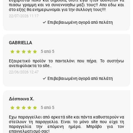
συνεννοηθω μαζι τους!! Απο εδω και στο εξης θα
ενημερωνομαι για την συλλογη τους!!!
22/07/2026 11:17
Eπιβεβαιωμένη αγορά από πελάτη
GABRIELLA
5 από 5
Εξαιρετικό προϊόν το παντελόνι που πήρα. Το συστήνω
ανεπιφύλακτα το site..
22/06/2026 12:47
Eπιβεβαιωμένη αγορά από πελάτη
Δέσποινα Χ.
5 από 5
Εχω παραγγείλει από αρκετά site και πάντα καθυστερούν να
στείλουν τη παραγγελία. Είναι το μόνο site που είχα τη
παραγγελία την επόμενη ημέρα. Μπράβο για τον
επαγγελματισμό σας!