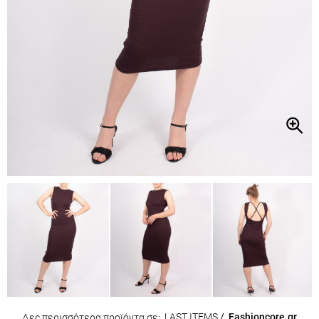
LAST ITEMS
/
Fashioncore.gr
Δες περισσότερα προϊόντα σε: