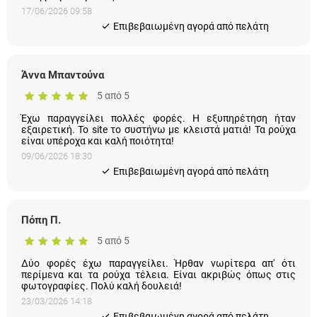
17/06/2026 09:58
Eπιβεβαιωμένη αγορά από πελάτη
Άννα Μπαντούνα
5 από 5
Έχω παραγγείλει πολλές φορές. Η εξυπηρέτηση ήταν
εξαιρετική. Το site το συστήνω με κλειστά ματιά! Τα ρούχα
είναι υπέροχα και καλή ποιότητα!
09/06/2026 18:30
Eπιβεβαιωμένη αγορά από πελάτη
Πόπη Π.
5 από 5
Δύο φορές έχω παραγγείλει. Ήρθαν νωρίτερα απ' ότι
περίμενα και τα ρούχα τέλεια. Είναι ακριβώς όπως στις
φωτογραφίες. Πολύ καλή δουλειά!
23/03/2026 14:18
Eπιβεβαιωμένη αγορά από πελάτη