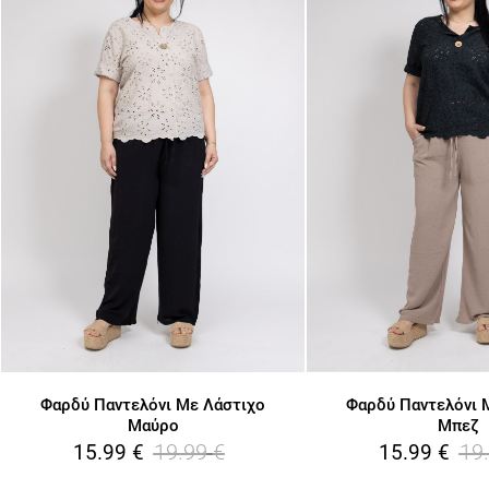
Φαρδύ Παντελόνι Με Λάστιχο
Φαρδύ Παντελόνι 
Μαύρο
Μπεζ
19.99
€
19
15.99
€
15.99
€