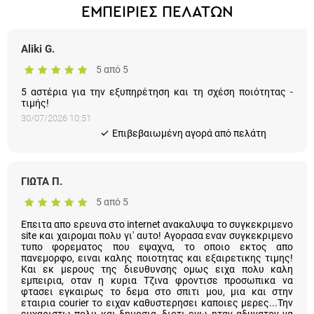
ΕΜΠΕΙΡΙΕΣ ΠΕΛΑΤΩΝ
Aliki G.
5 από 5
5 αστέρια για την εξυπηρέτηση και τη σχέση ποιότητας -
τιμής!
30/07/2026 10:51
Eπιβεβαιωμένη αγορά από πελάτη
ΓΙΩΤΑ Π.
5 από 5
Επειτα απο ερευνα στο internet ανακαλυψα το συγκεκριμενο
site και χαιρομαι πολυ γι' αυτο! Αγορασα εναν συγκεκριμενο
τυπο φορεματος που εψαχνα, το οποιο εκτος απο
πανεμορφο, ειναι καλης ποιοτητας και εξαιρετικης τιμης! Και
εκ μερους της διευθυνσης ομως ειχα πολυ καλη εμπειρια,
οταν η κυρια Τζινα φροντισε προσωπικα να φτασει εγκαιρως
το δεμα στο σπιτι μου, μια και στην εταιρια courier το ειχαν
καθυστερησει καποιες μερες...Την ευχαριστω πολυ και
δημοσια, διοτι εγω ηταν αδυνατον να πιασω γραμμη και να