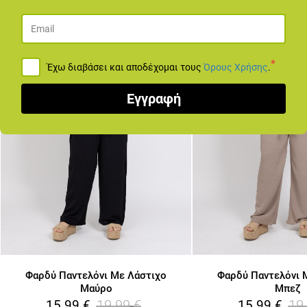
*
Έχω διαβάσει και αποδέχομαι τους
Όρους Χρήσης
.
Εγγραφή
Φαρδύ Παντελόνι Με Λάστιχο
Φαρδύ Παντελόνι 
Μαύρο
Μπεζ
19.99
€
19
15.99
€
15.99
€