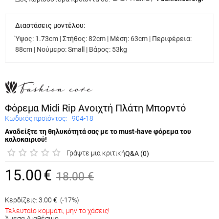
Διαστάσεις μοντέλου:
Ύψος: 1.73cm | Στήθος: 82cm | Μέση: 63cm | Περιφέρεια:
88cm | Νούμερο: Small | Βάρος: 53kg
Φόρεμα Midi Rip Ανοιχτή Πλάτη Μπορντό
Κωδικός προϊόντος:
904-18
Αναδείξτε τη θηλυκότητά σας με το must-have φόρεμα του
καλοκαιριού!
Γράψτε μια κριτική
Q&A (0)
15.00
€
18.00
€
Κερδίζεις:
3.00
€
(-17%)
Τελευταίο κομμάτι, μην το χάσεις!
Άμεσα Διαθέσιμο