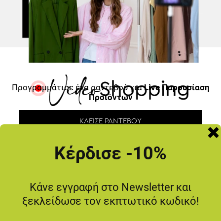
Προγραμμάτισε ένα ραντεβού για
Live Παρουσίαση
Προϊόντων
ΚΛΕΊΣΕ ΡΑΝΤΕΒΟΎ
Κέρδισε -10%
Κάνε εγγραφή στο Newsletter και
ΜΗΝ ΤΟ ΧΑΣΕΙΣ
ξεκλείδωσε τον εκπτωτικό κωδικό!
-20
%