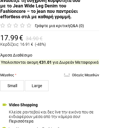
Ανάδειξε τη σύγχρονη κομψότητά σου
με το Jean Wide Leg Denim του
Fashioncore – το jean που παντρεύει
effortless στιλ με καθαρή γραμμή.
Γράψτε μια κριτική
Q&A (0)
17.99
€
34.90
€
Κερδίζεις:
16.91
€
(-48%)
Άμεσα Διαθέσιμο
Υπολοιπονται ακομη
€31.01
για Δωρεάν Μεταφορικά
Μέγεθος
Οδηγός Μεγεθών
Small
Large
Video Shopping
Κλείσε ραντεβού και δες live την εικόνα που σε
ενδιαφέρουν μέσα από την κάμερα σου!
Περισσότερα