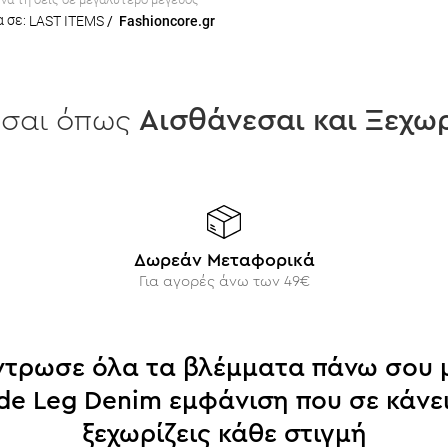
 σε:
LAST ITEMS
/
Fashioncore.gr
εσαι όπως
Aισθάνεσαι και Ξεχωρ
Δωρεάν Μεταφορικά
Για αγορές άνω των 49€
ντρωσε όλα τα βλέμματα πάνω σου μ
de Leg Denim εμφάνιση που σε κάνει
ξεχωρίζεις κάθε στιγμή