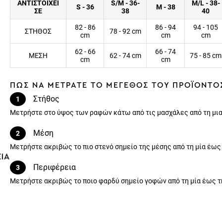
ΑΝΤΙΣΤΟΙΧΕΙ
S/M - 36-
M/L - 38-
S - 36
M - 38
ΣΕ
38
40
82 - 86
86 - 94
94 - 105
ΣΤΗΘΟΣ
78 - 92 cm
cm
cm
cm
62 - 66
66 - 74
ΜΕΣΗ
62 - 74 cm
75 - 85 cm
cm
cm
ΠΩΣ ΝΑ ΜΕΤΡΑΤΕ ΤΟ ΜΕΓΕΘΟΣ ΤΟΥ ΠΡΟΪΟΝΤΟ
Στήθος
1
Μετρήστε στο ύψος των ραφών κάτω από τις μασχάλες από τη μια
Μέση
2
Μετρήστε ακριβώς το πιο στενό σημείο της μέσης από τη μία έως
Περιφέρεια
3
Μετρήστε ακριβώς το ποιο φαρδύ σημείο γοφών από τη μία έως τ