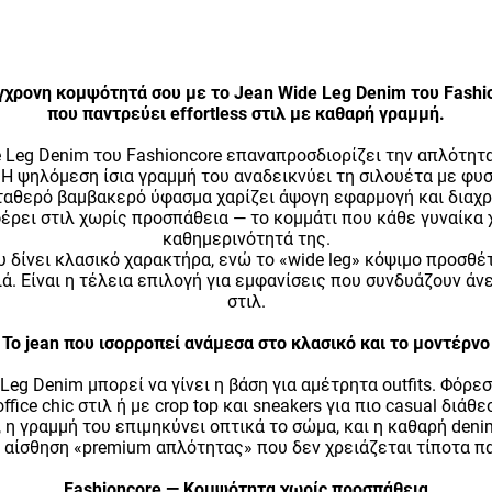
γχρονη κομψότητά σου με το Jean Wide Leg Denim του Fashio
που παντρεύει effortless στιλ με καθαρή γραμμή.
 Leg Denim του Fashioncore επαναπροσδιορίζει την απλότητ
 Η ψηλόμεση ίσια γραμμή του αναδεικνύει τη σιλουέτα με φυσ
ταθερό βαμβακερό ύφασμα χαρίζει άψογη εφαρμογή και διαχρ
έρει στιλ χωρίς προσπάθεια — το κομμάτι που κάθε γυναίκα 
καθημερινότητά της.
υ δίνει κλασικό χαρακτήρα, ενώ το «wide leg» κόψιμο προσθέ
ά. Είναι η τέλεια επιλογή για εμφανίσεις που συνδυάζουν άνε
στιλ.
Το jean που ισορροπεί ανάμεσα στο κλασικό και το μοντέρνο
Leg Denim μπορεί να γίνει η βάση για αμέτρητα outfits. Φόρε
ffice chic στιλ ή με crop top και sneakers για πιο casual διάθ
 η γραμμή του επιμηκύνει οπτικά το σώμα, και η καθαρή deni
 αίσθηση «premium απλότητας» που δεν χρειάζεται τίποτα 
Fashioncore — Κομψότητα χωρίς προσπάθεια