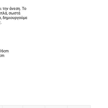
ι την άνεση. Το
απλά, σωστά
n, δημιουργούμε
.
116cm
5cm