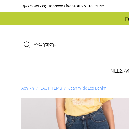
Τηλεφωνικές Παραγγελίες:
+30 2611812045
Γ
ΝΕΕΣ ΑΦ
Αρχική
/
LAST ITEMS
/
Jean Wide Leg Denim