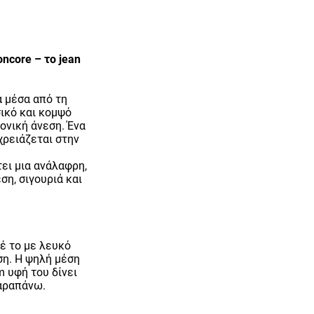
ncore – το jean
α μέσα από τη
ικό και κομψό
ονική άνεση. Ένα
χρειάζεται στην
τει μια ανάλαφρη,
ση, σιγουριά και
σέ το με λευκό
εση. Η ψηλή μέση
m υφή του δίνει
παραπάνω.