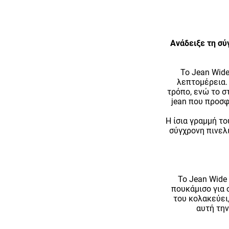
Ανάδειξε τη σύ
Το Jean Wide
λεπτομέρεια.
τρόπο, ενώ το σ
jean που προσφ
Η ίσια γραμμή το
σύγχρονη πινελι
Το Jean Wide 
πουκάμισο για o
του κολακεύει,
αυτή την