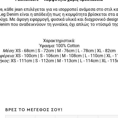
e, κάθε jean επιλέγεται για να ισορροπεί ανάμεσα στο στιλ κα
Leg Denim είναι η απόδειξη πως η κομψότητα βρίσκεται στα 
ύχα. Με άψογη εφαρμογή, φυσικά υλικά και διαχρονικό desig
denim που αναδεικνύουν τη γυναίκα, όχι απλώς το ντύσιμό της
Χαρακτηριστικά:
Ύφασμα:
100% Cotton
Μέση:
XS - 68cm | S - 72cm | M - 76cm | L - 78cm | XL - 82cm
φέρεια:
XS - 100cm | S - 106cm | M - 108cm | L - 110cm | XL - 
ήκος:
XS - 111cm | S - 112cm | M - 113cm | L - 114cm | XL - 11
ΒΡΕΣ ΤΟ ΜΕΓΕΘΟΣ ΣΟΥ!