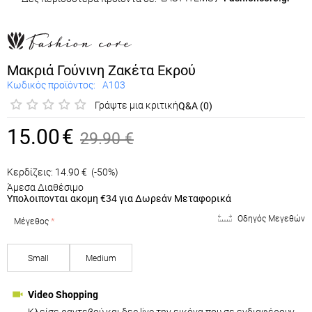
Μακριά Γούνινη Ζακέτα Εκρού
Κωδικός προϊόντος:
A103
Γράψτε μια κριτική
Q&A (0)
15.00
€
29.90
€
Κερδίζεις:
14.90
€
(-50%)
Άμεσα Διαθέσιμο
Υπολοιπονται ακομη
€34
για Δωρεάν Μεταφορικά
Οδηγός Μεγεθών
Μέγεθος
Small
Medium
Video Shopping
Κλείσε ραντεβού και δες live την εικόνα που σε ενδιαφέρουν