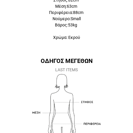
Στήθος:82cm
Μέση:63cm
Περιφέρεια:88cm
Νούμερο:Small
Βάρος:53kg
Χρώμα: Εκρού
ΟΔΗΓΟΣ ΜΕΓΕΘΩΝ
LAST ITEMS