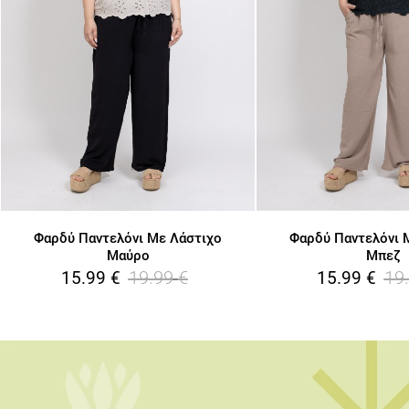
Φαρδύ Παντελόνι Με Λάστιχο
Φαρδύ Παντελόνι 
Μαύρο
Μπεζ
19.99
€
19
15.99
€
15.99
€