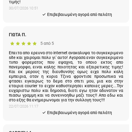
τιμής!
30/07/2026 10:51
Eπιβεβαιωμένη αγορά από πελάτη
ΓΙΩΤΑ Π.
5 από 5
Επειτα απο ερευνα στο internet ανακαλυψα το συγκεκριμενο
site και χαιρομαι πολυ γι' αυτο! Αγορασα εναν συγκεκριμενο
τυπο φορεματος που εψαχνα, το οποιο εκτος απο
πανεμορφο, ειναι καλης ποιοτητας και εξαιρετικης τιμης! Και
εκ μερους της διευθυνσης ομως ειχα πολυ καλη εμπειρια,
οταν η κυρια Τζινα φροντισε προσωπικα να φτασει εγκαιρως
το δεμα στο σπιτι μου, μια και στην εταιρια courier το ειχαν
καθυστερησει καποιες μερες...Την ευχαριστω πολυ και
δημοσια, διοτι εγω ηταν αδυνατον να πιασω γραμμη και να
συνεννοηθω μαζι τους!! Απο εδω και στο εξης θα
ενημερωνομαι για την συλλογη τους!!!
22/07/2026 11:17
Eπιβεβαιωμένη αγορά από πελάτη