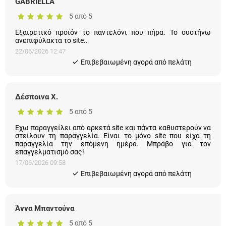
GABRIELLA
5 από 5
Εξαιρετικό προϊόν το παντελόνι που πήρα. Το συστήνω
ανεπιφύλακτα το site..
22/06/2026 12:47
Eπιβεβαιωμένη αγορά από πελάτη
Δέσποινα Χ.
5 από 5
Εχω παραγγείλει από αρκετά site και πάντα καθυστερούν να
στείλουν τη παραγγελία. Είναι το μόνο site που είχα τη
παραγγελία την επόμενη ημέρα. Μπράβο για τον
επαγγελματισμό σας!
17/06/2026 09:58
Eπιβεβαιωμένη αγορά από πελάτη
Άννα Μπαντούνα
5 από 5