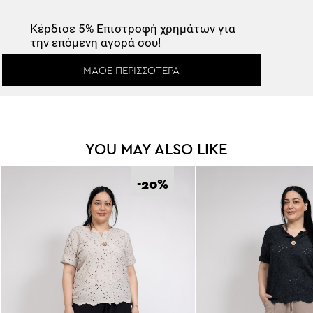
Κέρδισε
5% Επιστροφή
χρημάτων για
Κέρδισε -10%
την επόμενη αγορά σου!
ΜΆΘΕ ΠΕΡΙΣΣΌΤΕΡΑ
Κάνε εγγραφή στο Newsletter και
ξεκλείδωσε τον εκπτωτικό κωδικό!
YOU MAY ALSO LIKE
-20
%
*
Έχω διαβάσει και αποδέχομαι τους
Όρους Χρήσης
.
Εγγραφή