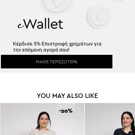
Κέρδισε -10%
Κέρδισε
5% Επιστροφή
χρημάτων για
την επόμενη αγορά σου!
Κάνε εγγραφή στο Newsletter και
ξεκλείδωσε τον εκπτωτικό κωδικό!
ΜΆΘΕ ΠΕΡΙΣΣΌΤΕΡΑ
YOU MAY ALSO LIKE
*
Έχω διαβάσει και αποδέχομαι τους
Όρους Χρήσης
.
-20
%
Εγγραφή