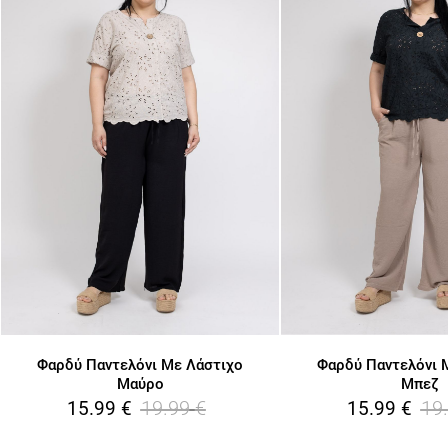
Φαρδύ Παντελόνι Με Λάστιχο
Φαρδύ Παντελόνι 
Μαύρο
Μπεζ
19.99
€
19
15.99
€
15.99
€