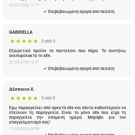
22/07/2026 11:17
Eπιβεβαιωμένη αγορά από πελάτη
GABRIELLA
5 από 5
Εξαιρετικό προϊόν το παντελόνι που πήρα. Το συστήνω
ανεπιφύλακτα το site..
22/06/2026 12:47
Eπιβεβαιωμένη αγορά από πελάτη
Δέσποινα Χ.
5 από 5
Εχω παραγγείλει από αρκετά site και πάντα καθυστερούν να
στείλουν τη παραγγελία. Είναι το μόνο site που είχα τη
παραγγελία την επόμενη ημέρα. Μπράβο για τον
επαγγελματισμό σας!
17/06/2026 09:58
Eπιβεβαιωμένη αγορά από πελάτη