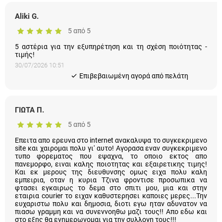
Aliki G.
5 από 5
5 αστέρια για την εξυπηρέτηση και τη σχέση ποιότητας -
τιμής!
30/07/2026 10:51
Eπιβεβαιωμένη αγορά από πελάτη
ΓΙΩΤΑ Π.
5 από 5
Επειτα απο ερευνα στο internet ανακαλυψα το συγκεκριμενο
site και χαιρομαι πολυ γι' αυτο! Αγορασα εναν συγκεκριμενο
τυπο φορεματος που εψαχνα, το οποιο εκτος απο
πανεμορφο, ειναι καλης ποιοτητας και εξαιρετικης τιμης! Και
εκ μερους της διευθυνσης ομως ειχα πολυ καλη εμπειρια,
οταν η κυρια Τζινα φροντισε προσωπικα να φτασει εγκαιρως
το δεμα στο σπιτι μου, μια και στην εταιρια courier το ειχαν
καθυστερησει καποιες μερες...Την ευχαριστω πολυ και
δημοσια, διοτι εγω ηταν αδυνατον να πιασω γραμμη και να
συνεννοηθω μαζι τους!! Απο εδω και στο εξης θα
ενημερωνομαι για την συλλογη τους!!!