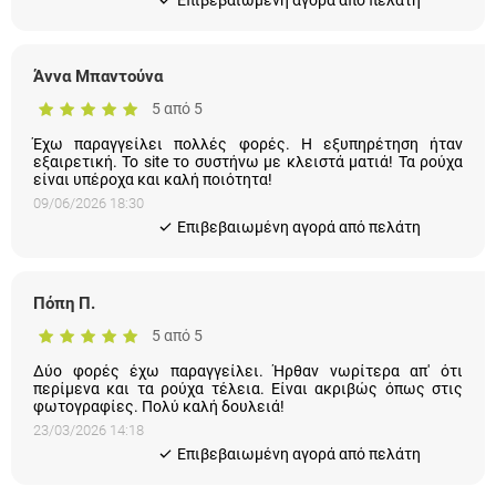
Άννα Μπαντούνα
5 από 5
Έχω παραγγείλει πολλές φορές. Η εξυπηρέτηση ήταν
εξαιρετική. Το site το συστήνω με κλειστά ματιά! Τα ρούχα
είναι υπέροχα και καλή ποιότητα!
09/06/2026 18:30
Eπιβεβαιωμένη αγορά από πελάτη
Πόπη Π.
5 από 5
Δύο φορές έχω παραγγείλει. Ήρθαν νωρίτερα απ' ότι
περίμενα και τα ρούχα τέλεια. Είναι ακριβώς όπως στις
φωτογραφίες. Πολύ καλή δουλειά!
23/03/2026 14:18
Eπιβεβαιωμένη αγορά από πελάτη