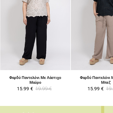
Φαρδύ Παντελόνι Με Λάστιχο
Φαρδύ Παντελόνι 
Μαύρο
Μπεζ
19.99
€
19
15.99
€
15.99
€