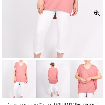
LAST ITEMS
/
Fashioncore.gr
Δες περισσότερα προϊόντα σε: