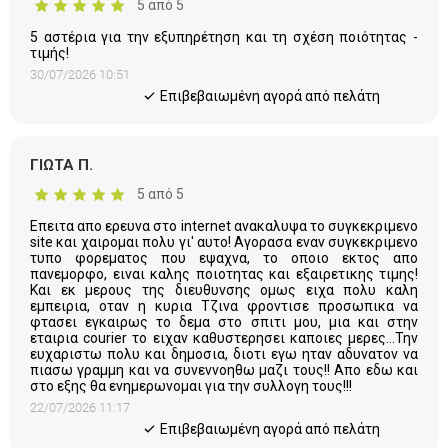
5 από 5
5 αστέρια για την εξυπηρέτηση και τη σχέση ποιότητας -
τιμής!
30/07/2026 10:51
Eπιβεβαιωμένη αγορά από πελάτη
ΓΙΩΤΑ Π.
5 από 5
Επειτα απο ερευνα στο internet ανακαλυψα το συγκεκριμενο
site και χαιρομαι πολυ γι' αυτο! Αγορασα εναν συγκεκριμενο
τυπο φορεματος που εψαχνα, το οποιο εκτος απο
πανεμορφο, ειναι καλης ποιοτητας και εξαιρετικης τιμης!
Και εκ μερους της διευθυνσης ομως ειχα πολυ καλη
εμπειρια, οταν η κυρια Τζινα φροντισε προσωπικα να
φτασει εγκαιρως το δεμα στο σπιτι μου, μια και στην
εταιρια courier το ειχαν καθυστερησει καποιες μερες...Την
ευχαριστω πολυ και δημοσια, διοτι εγω ηταν αδυνατον να
πιασω γραμμη και να συνεννοηθω μαζι τους!! Απο εδω και
στο εξης θα ενημερωνομαι για την συλλογη τους!!!
22/07/2026 11:17
Eπιβεβαιωμένη αγορά από πελάτη