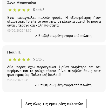
Άννα Μπαντούνα
5 από 5
Έχω παραγγείλει πολλές φορές. Η εξυπηρέτηση ήταν
εξαιρετική. Το site το συστήνω με κλειστά ματιά! Τα ρούχα
είναι υπέροχα και καλή ποιότητα!
09/06/2026 18:30
Eπιβεβαιωμένη αγορά από πελάτη
Πόπη Π.
5 από 5
Δύο φορές έχω παραγγείλει. Ήρθαν νωρίτερα απ' ότι
περίμενα και τα ρούχα τέλεια. Είναι ακριβώς όπως στις
φωτογραφίες. Πολύ καλή δουλειά!
23/03/2026 14:18
Eπιβεβαιωμένη αγορά από πελάτη
Δες όλες τις εμπειρίες πελατών