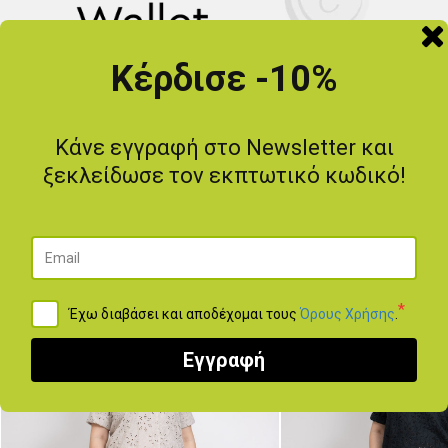
Κέρδισε -10%
Κέρδισε
5% Επιστροφή
χρημάτων για
την επόμενη αγορά σου!
Κάνε εγγραφή στο Newsletter και
ΜΆΘΕ ΠΕΡΙΣΣΌΤΕΡΑ
ξεκλείδωσε τον εκπτωτικό κωδικό!
YOU MAY ALSO LIKE
*
-20
%
Έχω διαβάσει και αποδέχομαι τους
Όρους Χρήσης
.
Εγγραφή