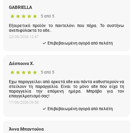
GABRIELLA
5 από 5
Εξαιρετικό προϊόν το παντελόνι που πήρα. Το συστήνω
ανεπιφύλακτα το site..
22/06/2026 12:47
Eπιβεβαιωμένη αγορά από πελάτη
Δέσποινα Χ.
5 από 5
Εχω παραγγείλει από αρκετά site και πάντα καθυστερούν να
στείλουν τη παραγγελία. Είναι το μόνο site που είχα τη
παραγγελία την επόμενη ημέρα. Μπράβο για τον
επαγγελματισμό σας!
17/06/2026 09:58
Eπιβεβαιωμένη αγορά από πελάτη
Άννα Μπαντούνα
5 από 5