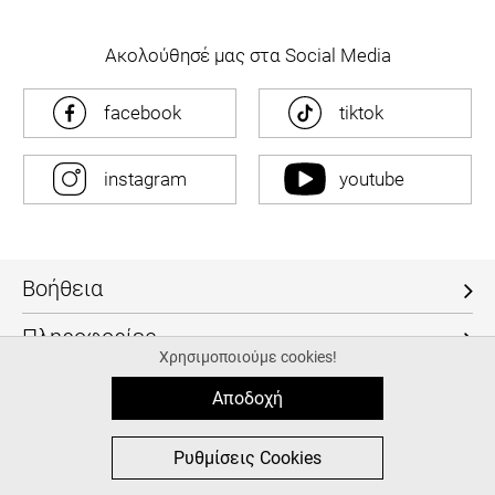
Ακολούθησέ μας στα Social Media
facebook
tiktok
instagram
youtube
Βοήθεια
Πληροφορίες
Χρησιμοποιούμε cookies!
Ο Λογαριασμός μου
Αποδοχή
Επικοινωνία
0
0
Ρυθμίσεις Cookies
Τηλ: +30 2611812045
MΕΝΟΥ
ΑΓΟΡΑ
ΑΝΑΖΉΤΗΣΗ
ΑΓΑΠΗΜΈΝΑ
ΚΑΛΑΘΙ
info@fashioncore.gr