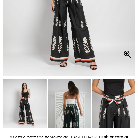
LAST ITEMS
/
Fashioncore.gr
Δες περισσότερα προϊόντα σε: