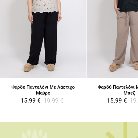
Φαρδύ Παντελόνι Με Λάστιχο
Φαρδύ Παντελόνι 
Μαύρο
Μπεζ
19.99
€
19
15.99
€
15.99
€