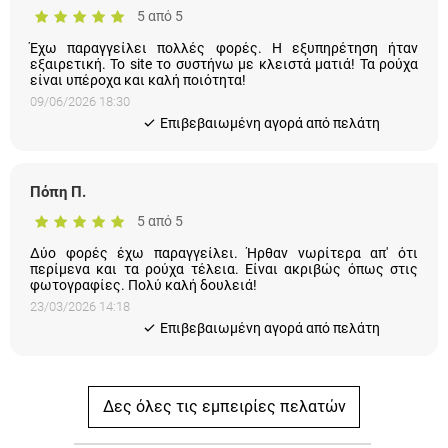
Έχω παραγγείλει πολλές φορές. Η εξυπηρέτηση ήταν
εξαιρετική. Το site το συστήνω με κλειστά ματιά! Τα ρούχα
είναι υπέροχα και καλή ποιότητα!
09/06/2026 18:30
Eπιβεβαιωμένη αγορά από πελάτη
Πόπη Π.
5 από 5
Δύο φορές έχω παραγγείλει. Ήρθαν νωρίτερα απ' ότι
περίμενα και τα ρούχα τέλεια. Είναι ακριβώς όπως στις
φωτογραφίες. Πολύ καλή δουλειά!
23/03/2026 14:18
Eπιβεβαιωμένη αγορά από πελάτη
Δες όλες τις εμπειρίες πελατών