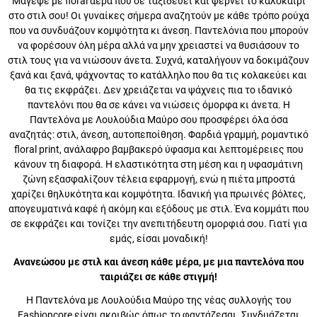
Μάγεψε με floral αέρα που σε ταξιδεύει και φέρνει το καλοκαίρι στο
στιλ σου! Οι γυναίκες σήμερα αναζητούν με κάθε τρόπο ρούχα που
να συνδυάζουν κομψότητα κι άνεση. Παντελόνια που μπορούν να
φορέσουν όλη μέρα αλλά να μην χρειαστεί να θυσιάσουν το στιλ
τους για να νιώσουν άνετα. Συχνά, καταλήγουν να δοκιμάζουν ξανά
και ξανά, ψάχνοντας το κατάλληλο που θα τις κολακεύει και θα τις
εκφράζει. Δεν χρειάζεται να ψάχνεις πια το ιδανικό παντελόνι που θα
σε κάνει να νιώσεις όμορφα κι άνετα. Η Παντελόνα με Λουλούδια
Μαύρο σου προσφέρει όλα όσα αναζητάς: στιλ, άνεση,
αυτοπεποίθηση. Φαρδιά γραμμή, ρομαντικό floral print, ανάλαφρο
βαμβακερό ύφασμα και λεπτομέρειες που κάνουν τη διαφορά. Η
ελαστικότητα στη μέση και η υφασμάτινη ζώνη εξασφαλίζουν τέλεια
εφαρμογή, ενώ η πιέτα μπροστά χαρίζει θηλυκότητα και κομψότητα.
Ιδανική για πρωινές βόλτες, απογευματινά καφέ ή ακόμη και
εξόδους με στιλ. Ένα κομμάτι που σε εκφράζει και τονίζει την
ανεπιτήδευτη ομορφιά σου. Γιατί για εμάς, είσαι μοναδική!
Ανανεώσου με στιλ και άνεση κάθε μέρα, με μια παντελόνα
που ταιριάζει σε κάθε στιγμή!
Η Παντελόνα με Λουλούδια Μαύρο της νέας συλλογής του
Fashioncore είναι ακριβώς όπως το φαντάζεσαι. Συνδυάζεται
υπέροχα με μονόχρωμα τοπ, crop μπλουζάκια, πουκάμισα ή tank