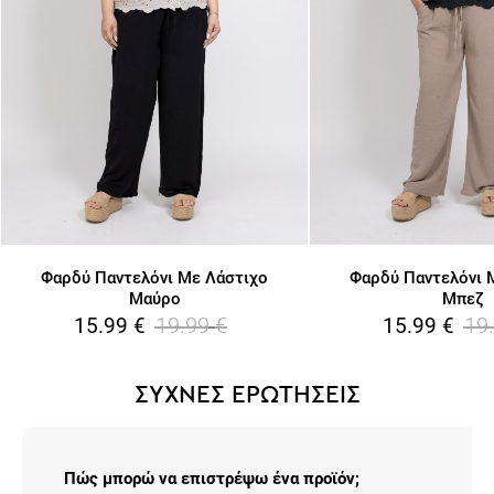
Φαρδύ Παντελόνι Με Λάστιχο
Φαρδύ Παντελόνι 
Μαύρο
Μπεζ
19.99
€
19
15.99
€
15.99
€
ΣΥΧΝΕΣ ΕΡΩΤΗΣΕΙΣ
Πώς μπορώ να επιστρέψω ένα προϊόν;
Η επιστροφή σε ένα ή στο σύνολο των προϊόντων