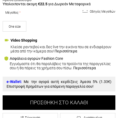
Υπολοιπονται ακομη
€22.5
για Δωρεάν Μεταφορικά
Οδηγός Μεγεθών
Μέγεθος
One size
Video Shopping
Κλείσε ραντεβού και δες live την εικόνα που σε ενδιαφέρουν
μέσα από την κάμερα σου!
Περισσότερα
Ασφάλεια αγορών Fashion Core
Εγγυόμαστε ότι θα παραλάβεις τα προϊόντα της παραγγελίας
σου ή θα πάρεις τα χρήματα σου πίσω.
Περισσότερα
e-Wallet:
Με την αγορά αυτή κερδίζεις Άμεσα 5% (
1.33€
)
Επιστροφή Χρημάτων για επόμενη παραγγελία σου!
ΠΡΟΣΘΉΚΗ ΣΤΟ ΚΑΛΆΘΙ
Σύγκριση
Αγαπημένα