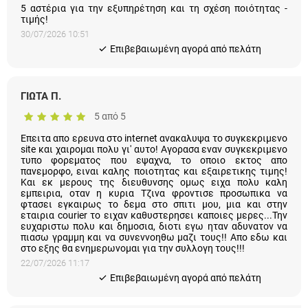
τιμής!
30/07/2026 10:51
Eπιβεβαιωμένη αγορά από πελάτη
ΓΙΩΤΑ Π.
5 από 5
Επειτα απο ερευνα στο internet ανακαλυψα το συγκεκριμενο
site και χαιρομαι πολυ γι' αυτο! Αγορασα εναν συγκεκριμενο
τυπο φορεματος που εψαχνα, το οποιο εκτος απο
πανεμορφο, ειναι καλης ποιοτητας και εξαιρετικης τιμης! Και
εκ μερους της διευθυνσης ομως ειχα πολυ καλη εμπειρια,
οταν η κυρια Τζινα φροντισε προσωπικα να φτασει εγκαιρως
το δεμα στο σπιτι μου, μια και στην εταιρια courier το ειχαν
καθυστερησει καποιες μερες...Την ευχαριστω πολυ και
δημοσια, διοτι εγω ηταν αδυνατον να πιασω γραμμη και να
συνεννοηθω μαζι τους!! Απο εδω και στο εξης θα
ενημερωνομαι για την συλλογη τους!!!
22/07/2026 11:17
Eπιβεβαιωμένη αγορά από πελάτη