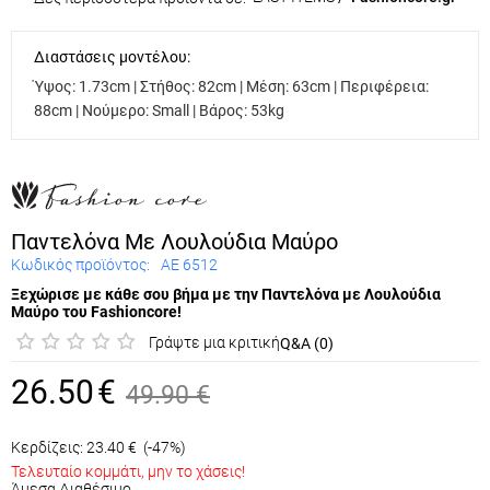
Διαστάσεις μοντέλου:
Ύψος: 1.73cm | Στήθος: 82cm | Μέση: 63cm | Περιφέρεια:
88cm | Νούμερο: Small | Βάρος: 53kg
Παντελόνα Με Λουλούδια Μαύρο
Κωδικός προϊόντος:
ΑΕ 6512
Ξεχώρισε με κάθε σου βήμα με την Παντελόνα με Λουλούδια
Μαύρο του Fashioncore!
Γράψτε μια κριτική
Q&A (0)
26.50
€
49.90
€
Κερδίζεις:
23.40
€
(-47%)
Τελευταίο κομμάτι, μην το χάσεις!
Άμεσα Διαθέσιμο