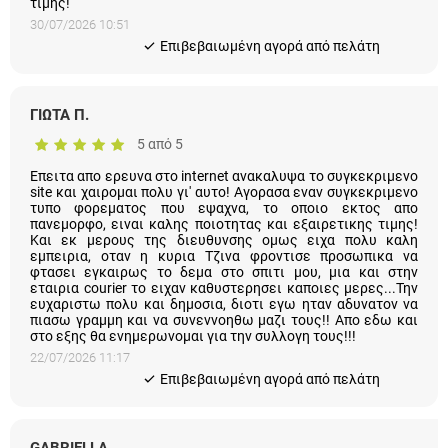
τιμής!
30/07/2026 10:51
Eπιβεβαιωμένη αγορά από πελάτη
ΓΙΩΤΑ Π.
5 από 5
Επειτα απο ερευνα στο internet ανακαλυψα το συγκεκριμενο
site και χαιρομαι πολυ γι' αυτο! Αγορασα εναν συγκεκριμενο
τυπο φορεματος που εψαχνα, το οποιο εκτος απο
πανεμορφο, ειναι καλης ποιοτητας και εξαιρετικης τιμης! Και
εκ μερους της διευθυνσης ομως ειχα πολυ καλη εμπειρια,
οταν η κυρια Τζινα φροντισε προσωπικα να φτασει εγκαιρως
το δεμα στο σπιτι μου, μια και στην εταιρια courier το ειχαν
καθυστερησει καποιες μερες...Την ευχαριστω πολυ και
δημοσια, διοτι εγω ηταν αδυνατον να πιασω γραμμη και να
συνεννοηθω μαζι τους!! Απο εδω και στο εξης θα
ενημερωνομαι για την συλλογη τους!!!
22/07/2026 11:17
Eπιβεβαιωμένη αγορά από πελάτη
GABRIELLA