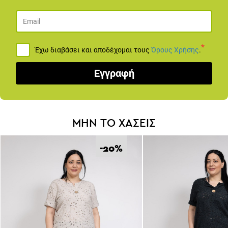
Προγραμμάτισε ένα ραντεβού για
Live Παρουσίαση
Προϊόντων
*
Έχω διαβάσει και αποδέχομαι τους
Όρους Χρήσης
.
ΚΛΕΊΣΕ ΡΑΝΤΕΒΟΎ
Εγγραφή
ΜΗΝ ΤΟ ΧΑΣΕΙΣ
-20
%