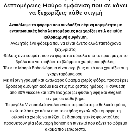
Λεπτομέρειες Μαύρο εμφάνιση που σε κάνει
να ξεχωρίζεις κάθε στιγμή
Ανακάλυψε το φόρεμα που συνδυάζει αέρινη κομψότητα με
εντυπωσιακές boho λεπτομέρειες και χαρίζει στιλ σε κάθε
καλοκαιρινή εμφάνιση.
Αναζητάς ένα φόρεμα που να είναι άνετο αλλά ταυτόχρονα
ξεχωριστό;
Θέλεις ένα κομμάτι που να φοριέται εύκολα από το πρωί μέχρι το
βράδυ και να τραβάει τα βλέμματα χωρίς υπερβολές;
Τότε το Μακρύ Boho Φόρεμα είναι ακριβώς αυτό που χρειάζεται η
γκαρνταρόμπα σου.
Με αέρινη γραμμή και ανάλαφρο ύφασμα χωρίς φόδρα, προσφέρει
δροσερή αίσθηση ακόμα και στις πιο ζεστές ημέρες. Η σύνθεση
από 80% viscose και 20% lino χαρίζει φυσική υφή και elegant
κίνηση σε κάθε βήμα.
Το μεγάλο V ντεκολτέ αναδεικνύει το μπούστο με θηλυκό τρόπο,
ενώ το λάστιχο κάτω από το στήθος αγκαλιάζει όμορφα τη σιλουέτα
χωρίς να πιέζει. Οι διακοσμητικές φουντούλες προσθέτουν μία
ιδιαίτερη bohemian πινελιά που κάνει το φόρεμα ακόμα πιο
ξεχωριστό.