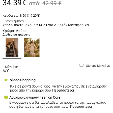
34.39
€
από:
42.99
€
Κερδίζεις:
(
%)
8.60
€
-20
Εξαντλημένο
Υπολοιπονται ακομη
€14.61
για Δωρεάν Μεταφορικά
Χρώμα: Μαύρο
Διαθέσιμα χρώματα
Οδηγός Μεγεθών
Μέγεθος
Δ/Υ
Video Shopping
Κλείσε ραντεβού και δες live την εικόνα που σε ενδιαφέρουν
μέσα από την κάμερα σου!
Περισσότερα
Ασφάλεια αγορών Fashion Core
Εγγυόμαστε ότι θα παραλάβεις τα προϊόντα της παραγγελίας
σου ή θα πάρεις τα χρήματα σου πίσω.
Περισσότερα