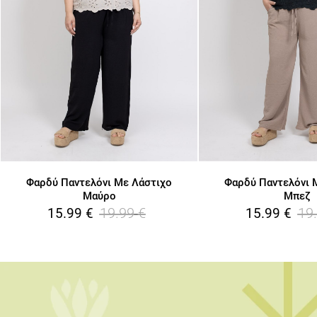
Φαρδύ Παντελόνι Με Λάστιχο
Φαρδύ Παντελόνι 
Μαύρο
Μπεζ
19.99
€
19
15.99
€
15.99
€