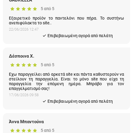
5 από 5
Εξαιρετικό προϊόν το παντελόνι που πήρα. Το συστήνω
ανεπιφύλακτα το site..
22/06/2026 12:47
Eπιβεβαιωμένη αγορά από πελάτη
Δέσποινα Χ.
5 από 5
Εχω παραγγείλει από αρκετά site και πάντα καθυστερούν να
στείλουν τη παραγγελία. Είναι το μόνο site που είχα τη
παραγγελία την επόμενη ημέρα. Μπράβο για τον
επαγγελματισμό σας!
17/06/2026 09:58
Eπιβεβαιωμένη αγορά από πελάτη
Άννα Μπαντούνα
5 από 5