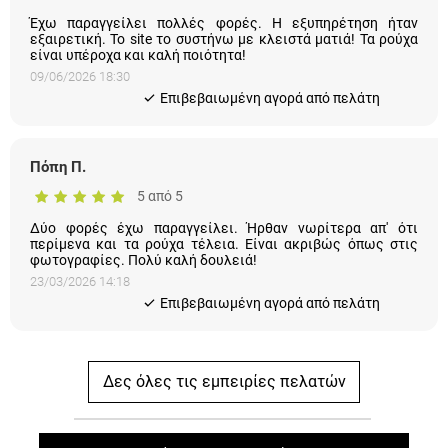
Έχω παραγγείλει πολλές φορές. Η εξυπηρέτηση ήταν
εξαιρετική. Το site το συστήνω με κλειστά ματιά! Τα ρούχα
είναι υπέροχα και καλή ποιότητα!
09/06/2026 18:30
Eπιβεβαιωμένη αγορά από πελάτη
Πόπη Π.
5 από 5
Δύο φορές έχω παραγγείλει. Ήρθαν νωρίτερα απ' ότι
περίμενα και τα ρούχα τέλεια. Είναι ακριβώς όπως στις
φωτογραφίες. Πολύ καλή δουλειά!
23/03/2026 14:18
Eπιβεβαιωμένη αγορά από πελάτη
Δες όλες τις εμπειρίες πελατών