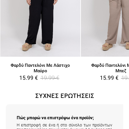
Φαρδύ Παντελόνι Με Λάστιχο
Φαρδύ Παντελόνι 
Μαύρο
Μπεζ
19.99
€
19
15.99
€
15.99
€
ΣΥΧΝΕΣ ΕΡΩΤΗΣΕΙΣ
Πώς μπορώ να επιστρέψω ένα προϊόν;
Η επιστροφή σε ένα ή στο σύνολο των προϊόντων