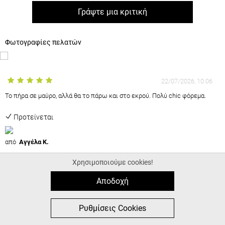
Γράψτε μια κριτική
Φωτογραφίες πελατών
22/07/2026, 10:06
Το πήρα σε μαύρο, αλλά θα το πάρω και στο εκρού. Πολύ chic φόρεμα.
Προτείνεται
από
Αγγέλα Κ.
Χρησιμοποιούμε cookies!
22/07/2026, 10:02
Αποδοχή
Τέλειο φόρεμα. Δροσερό, αέρινο και ότι πρέπει για λιγα κιλά
παραπάνω, όπως εγώ ????
0
0
Η εξυπηρέτηση άριστη...
Ρυθμίσεις Cookies
MΕΝΟΥ
ΑΓΟΡΑ
ΑΝΑΖΉΤΗΣΗ
ΑΓΑΠΗΜΈΝΑ
ΚΑΛΑΘΙ