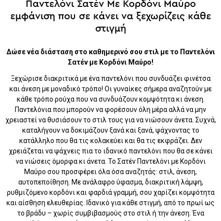
Παντελόνι Σατέν Με Κορδόνι Μαύρο
εμφάνιση που σε κάνει να ξεχωρίζεις κάθε
στιγμή
Δώσε νέα διάσταση στο καθημερινό σου στιλ με το Παντελόνι
Σατέν με Κορδόνι Μαύρο!
Ξεχώρισε διακριτικά με ένα παντελόνι που συνδυάζει φινέτσα
και άνεση με μοναδικό τρόπο! Οι γυναίκες σήμερα αναζητούν με
κάθε τρόπο ρούχα που να συνδυάζουν κομψότητα κι άνεση.
Παντελόνια που μπορούν να φορέσουν όλη μέρα αλλά να μην
χρειαστεί να θυσιάσουν το στιλ τους για να νιώσουν άνετα. Συχνά,
καταλήγουν να δοκιμάζουν ξανά και ξανά, ψάχνοντας το
κατάλληλο που θα τις κολακεύει και θα τις εκφράζει. Δεν
χρειάζεται να ψάχνεις πια το ιδανικό παντελόνι που θα σε κάνει
να νιώσεις όμορφα κι άνετα. Το Σατέν Παντελόνι με Κορδόνι
Μαύρο σου προσφέρει όλα όσα αναζητάς: στιλ, άνεση,
αυτοπεποίθηση. Με ανάλαφρο ύφασμα, διακριτική λάμψη,
ρυθμιζόμενο κορδόνι και φαρδιά γραμμή, σου χαρίζει κομψότητα
και αίσθηση ελευθερίας. Ιδανικό για κάθε στιγμή, από το πρωί ως
το βράδυ – χωρίς συμβιβασμούς στο στιλ ή την άνεση. Ένα