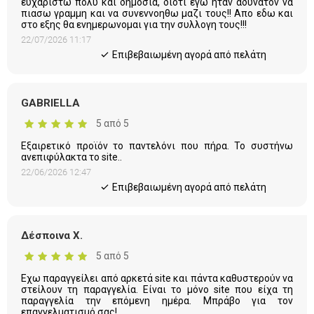
ευχαριστω πολυ και δημοσια, διοτι εγω ηταν αδυνατον να
πιασω γραμμη και να συνεννοηθω μαζι τους!! Απο εδω και
στο εξης θα ενημερωνομαι για την συλλογη τους!!!
22/07/2026 11:17
Eπιβεβαιωμένη αγορά από πελάτη
GABRIELLA
5 από 5
Εξαιρετικό προϊόν το παντελόνι που πήρα. Το συστήνω
ανεπιφύλακτα το site..
22/06/2026 12:47
Eπιβεβαιωμένη αγορά από πελάτη
Δέσποινα Χ.
5 από 5
Εχω παραγγείλει από αρκετά site και πάντα καθυστερούν να
στείλουν τη παραγγελία. Είναι το μόνο site που είχα τη
παραγγελία την επόμενη ημέρα. Μπράβο για τον
επαγγελματισμό σας!