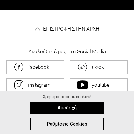
ΕΠΙΣΤΡΟΦΗ ΣΤΗΝ ΑΡΧΗ
Ακολούθησέ μας στα Social Media
facebook
tiktok
instagram
youtube
Χρησιμοποιούμε cookies!
Αποδοχή
Βοήθεια
0
0
Ρυθμίσεις Cookies
Πληροφορίες
MΕΝΟΥ
ΑΓΟΡΑ
ΑΝΑΖΉΤΗΣΗ
ΑΓΑΠΗΜΈΝΑ
ΚΑΛΑΘΙ