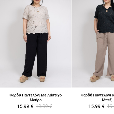
Φαρδύ Παντελόνι Με Λάστιχο
Φαρδύ Παντελόνι 
Μαύρο
Μπεζ
19.99
€
19
15.99
€
15.99
€