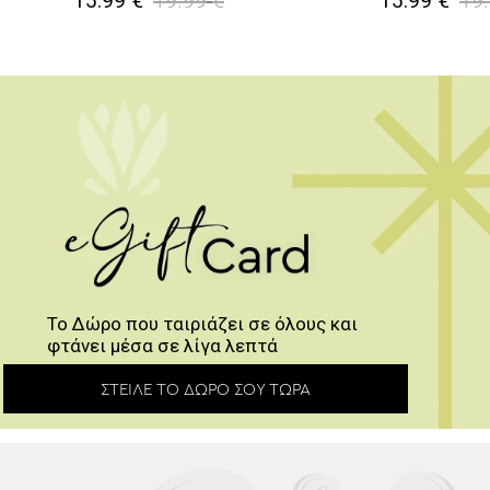
19.99
€
19
15.99
€
15.99
€
Το Δώρο που ταιριάζει σε όλους και
φτάνει μέσα σε λίγα λεπτά
ΣΤΕΊΛΕ ΤΟ ΔΏΡΟ ΣΟΥ ΤΏΡΑ