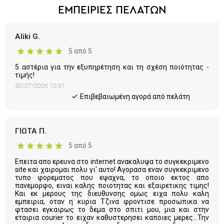
ΕΜΠΕΙΡΙΕΣ ΠΕΛΑΤΩΝ
Aliki G.
5 από 5
5 αστέρια για την εξυπηρέτηση και τη σχέση ποιότητας -
τιμής!
30/07/2026 10:51
Eπιβεβαιωμένη αγορά από πελάτη
ΓΙΩΤΑ Π.
5 από 5
Επειτα απο ερευνα στο internet ανακαλυψα το συγκεκριμενο
site και χαιρομαι πολυ γι' αυτο! Αγορασα εναν συγκεκριμενο
τυπο φορεματος που εψαχνα, το οποιο εκτος απο
πανεμορφο, ειναι καλης ποιοτητας και εξαιρετικης τιμης!
Και εκ μερους της διευθυνσης ομως ειχα πολυ καλη
εμπειρια, οταν η κυρια Τζινα φροντισε προσωπικα να
φτασει εγκαιρως το δεμα στο σπιτι μου, μια και στην
εταιρια courier το ειχαν καθυστερησει καποιες μερες...Την