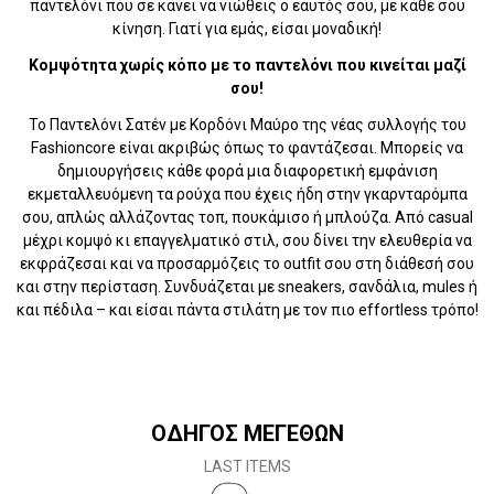
παντελόνι που σε κάνει να νιώθεις ο εαυτός σου, με κάθε σου
κίνηση. Γιατί για εμάς, είσαι μοναδική!
Κομψότητα χωρίς κόπο με το παντελόνι που κινείται μαζί
σου!
Το Παντελόνι Σατέν με Κορδόνι Μαύρο της νέας συλλογής του
Fashioncore είναι ακριβώς όπως το φαντάζεσαι. Μπορείς να
δημιουργήσεις κάθε φορά μια διαφορετική εμφάνιση
εκμεταλλευόμενη τα ρούχα που έχεις ήδη στην γκαρνταρόμπα
σου, απλώς αλλάζοντας τοπ, πουκάμισο ή μπλούζα. Από casual
μέχρι κομψό κι επαγγελματικό στιλ, σου δίνει την ελευθερία να
εκφράζεσαι και να προσαρμόζεις το outfit σου στη διάθεσή σου
και στην περίσταση. Συνδυάζεται με sneakers, σανδάλια, mules ή
και πέδιλα – και είσαι πάντα στιλάτη με τον πιο effortless τρόπο!
ΟΔΗΓΟΣ ΜΕΓΕΘΩΝ
LAST ITEMS