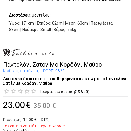
Διαστάσεις μοντέλου:
Ύψος: 171cm | Στήθος: 82cm | Μέση: 63cm | Περιφέρεια:
88cm | Νούμερο: Small | Βάρος: 56kg
Παντελόνι Σατέν Με Κορδόνι Μαύρο
Κωδικός προϊόντος:
DORT10322L
Δώσε νέα διάσταση στο καθημερινό σου στιλ με το Παντελόνι
Σατέν με Κορδόνι Μαύρο!
Γράψτε μια κριτική
Q&A (0)
23.00
€
35.00
€
Κερδίζεις:
12.00
€
(-34%)
Τελευταίο κομμάτι, μην το χάσεις!
Άμεσα Διαθέσιμο