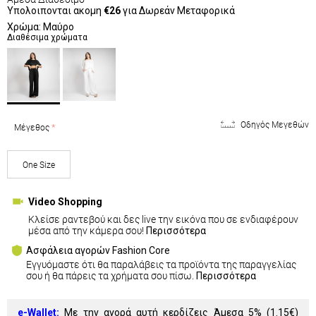
Υπολοιπονται ακομη
€26
για Δωρεάν Μεταφορικά
Χρώμα: Μαύρο
Διαθέσιμα χρώματα
Οδηγός Μεγεθών
Μέγεθος
One Size
Video Shopping
Κλείσε ραντεβού και δες live την εικόνα που σε ενδιαφέρουν
μέσα από την κάμερα σου!
Περισσότερα
Ασφάλεια αγορών Fashion Core
Εγγυόμαστε ότι θα παραλάβεις τα προϊόντα της παραγγελίας
σου ή θα πάρεις τα χρήματα σου πίσω.
Περισσότερα
e-Wallet:
Με την αγορά αυτή κερδίζεις Άμεσα 5% (
1.15€
)